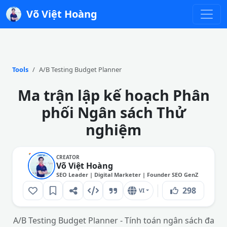
Võ Việt Hoàng
Tools
A/B Testing Budget Planner
Ma trận lập kế hoạch Phân
phối Ngân sách Thử
nghiệm
CREATOR
Võ Việt Hoàng
SEO Leader | Digital Marketer | Founder SEO GenZ
298
VI
A/B Testing Budget Planner - Tính toán ngân sách đa