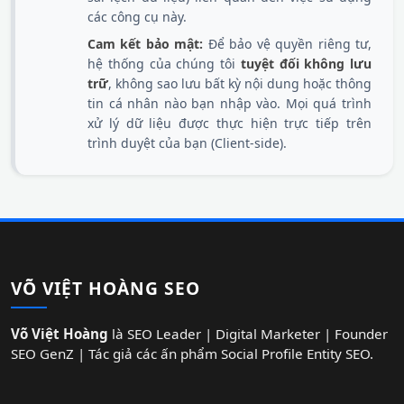
các công cụ này.
Cam kết bảo mật:
Để bảo vệ quyền riêng tư,
hệ thống của chúng tôi
tuyệt đối không lưu
trữ
, không sao lưu bất kỳ nội dung hoặc thông
tin cá nhân nào bạn nhập vào. Mọi quá trình
xử lý dữ liệu được thực hiện trực tiếp trên
trình duyệt của bạn (Client-side).
VÕ VIỆT HOÀNG SEO
Võ Việt Hoàng
là SEO Leader | Digital Marketer | Founder
SEO GenZ | Tác giả các ấn phẩm Social Profile Entity SEO.