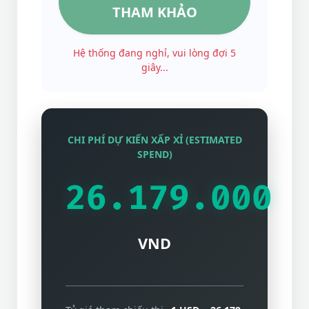
THAM KHẢO
CHI PHÍ DỰ KIẾN XẤP XỈ (ESTIMATED
SPEND)
26.179.000
VND
Tỷ giá tham chiếu thị
1 USD = 26.179
trường:
VND
Lần cuối cập nhật:
5:17:06 AM