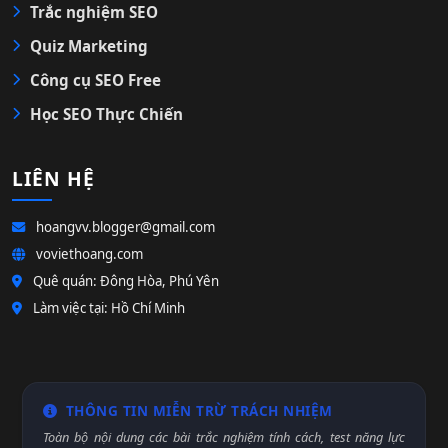
Công cụ SEO Free
Học SEO Thực Chiến
LIÊN HỆ
hoangvv.blogger@gmail.com
voviethoang.com
Quê quán: Đông Hòa, Phú Yên
Làm việc tại: Hồ Chí Minh
THÔNG TIN MIỄN TRỪ TRÁCH NHIỆM
Toàn bộ nội dung các bài trắc nghiệm tính cách, test năng lực
chuyên môn, hệ thống công cụ, hệ thống trắc nghiệm và bài học
SEO,... trên website
Võ Việt Hoàng Official
chỉ mang tính chất
tham khảo, giúp bạn khám phá bản thân và bổ trợ kiến thức. Kết