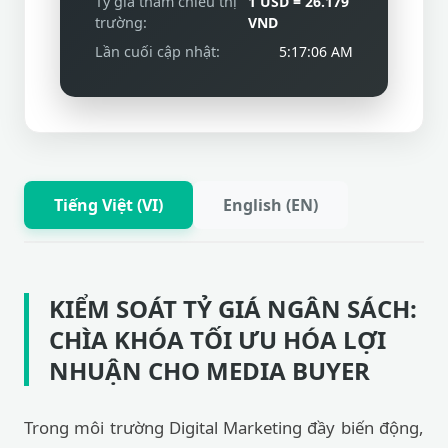
Tiếng Việt (VI)
English (EN)
KIỂM SOÁT TỶ GIÁ NGÂN SÁCH:
CHÌA KHÓA TỐI ƯU HÓA LỢI
NHUẬN CHO MEDIA BUYER
Trong môi trường Digital Marketing đầy biến động,
việc quản lý dòng tiền là yếu tố sống còn. Media
Buyer khi triển khai quảng cáo trên các nền tảng