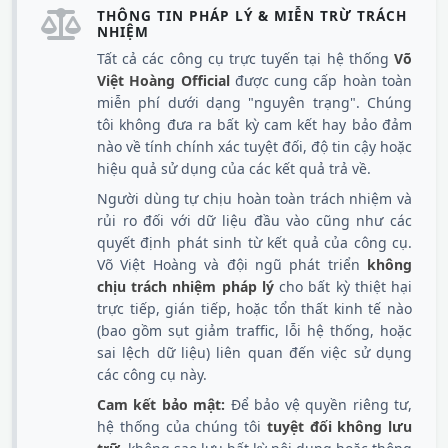
Tất cả các công cụ trực tuyến tại hệ thống
Võ
Việt Hoàng Official
được cung cấp hoàn toàn
miễn phí dưới dạng "nguyên trạng". Chúng
tôi không đưa ra bất kỳ cam kết hay bảo đảm
nào về tính chính xác tuyệt đối, độ tin cậy hoặc
hiệu quả sử dụng của các kết quả trả về.
Người dùng tự chịu hoàn toàn trách nhiệm và
rủi ro đối với dữ liệu đầu vào cũng như các
quyết định phát sinh từ kết quả của công cụ.
Võ Việt Hoàng và đội ngũ phát triển
không
chịu trách nhiệm pháp lý
cho bất kỳ thiệt hại
trực tiếp, gián tiếp, hoặc tổn thất kinh tế nào
(bao gồm sụt giảm traffic, lỗi hệ thống, hoặc
sai lệch dữ liệu) liên quan đến việc sử dụng
các công cụ này.
Cam kết bảo mật:
Để bảo vệ quyền riêng tư,
hệ thống của chúng tôi
tuyệt đối không lưu
trữ
, không sao lưu bất kỳ nội dung hoặc thông
tin cá nhân nào bạn nhập vào. Mọi quá trình
xử lý dữ liệu được thực hiện trực tiếp trên