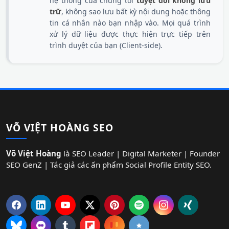
hệ thống của chúng tôi
tuyệt đối không lưu
trữ
, không sao lưu bất kỳ nội dung hoặc thông
tin cá nhân nào bạn nhập vào. Mọi quá trình
xử lý dữ liệu được thực hiện trực tiếp trên
trình duyệt của bạn (Client-side).
VÕ VIỆT HOÀNG SEO
Võ Việt Hoàng
là SEO Leader | Digital Marketer | Founder
SEO GenZ | Tác giả các ấn phẩm Social Profile Entity SEO.