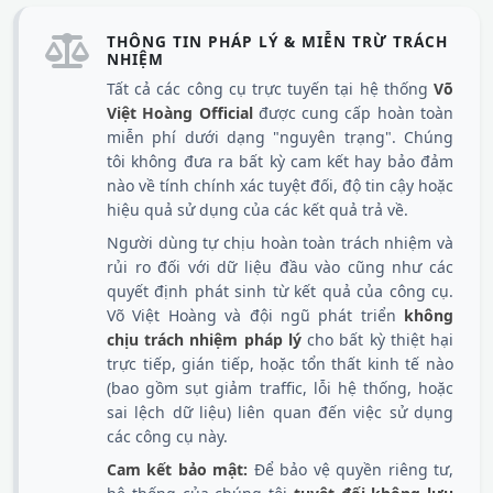
THÔNG TIN PHÁP LÝ & MIỄN TRỪ TRÁCH
NHIỆM
Tất cả các công cụ trực tuyến tại hệ thống
Võ
Việt Hoàng Official
được cung cấp hoàn toàn
miễn phí dưới dạng "nguyên trạng". Chúng
tôi không đưa ra bất kỳ cam kết hay bảo đảm
nào về tính chính xác tuyệt đối, độ tin cậy hoặc
hiệu quả sử dụng của các kết quả trả về.
Người dùng tự chịu hoàn toàn trách nhiệm và
rủi ro đối với dữ liệu đầu vào cũng như các
quyết định phát sinh từ kết quả của công cụ.
Võ Việt Hoàng và đội ngũ phát triển
không
chịu trách nhiệm pháp lý
cho bất kỳ thiệt hại
trực tiếp, gián tiếp, hoặc tổn thất kinh tế nào
(bao gồm sụt giảm traffic, lỗi hệ thống, hoặc
sai lệch dữ liệu) liên quan đến việc sử dụng
các công cụ này.
Cam kết bảo mật:
Để bảo vệ quyền riêng tư,