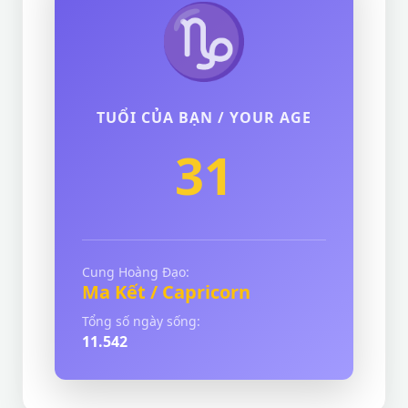
♑
TUỔI CỦA BẠN / YOUR AGE
31
Cung Hoàng Đạo:
Ma Kết / Capricorn
Tổng số ngày sống:
11.542