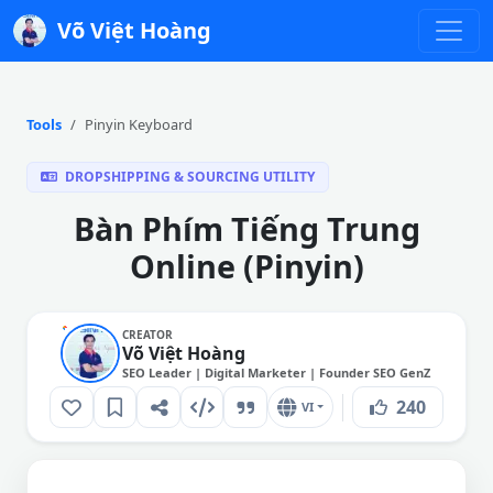
Võ Việt Hoàng
Tools
Pinyin Keyboard
DROPSHIPPING & SOURCING UTILITY
Bàn Phím Tiếng Trung
Online (Pinyin)
CREATOR
Võ Việt Hoàng
SEO Leader | Digital Marketer | Founder SEO GenZ
240
VI