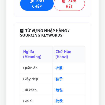
SAO
XÓA
CHÉP
HẾT
TỪ VỰNG NHẬP HÀNG /
SOURCING KEYWORDS
Nghĩa
Chữ Hán
(Meaning)
(Hanzi)
Quần áo
衣服
Giày dép
鞋子
Túi xách
包包
Giá sỉ
批发