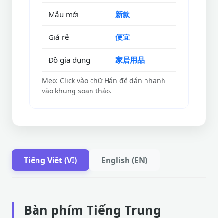
Mẫu mới
新款
Giá rẻ
便宜
Đồ gia dụng
家居用品
Mẹo: Click vào chữ Hán để dán nhanh
vào khung soạn thảo.
Tiếng Việt (VI)
English (EN)
Bàn phím Tiếng Trung