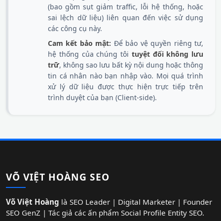
(bao gồm sụt giảm traffic, lỗi hệ thống, hoặc
sai lệch dữ liệu) liên quan đến việc sử dụng
các công cụ này.
Cam kết bảo mật:
Để bảo vệ quyền riêng tư,
hệ thống của chúng tôi
tuyệt đối không lưu
trữ
, không sao lưu bất kỳ nội dung hoặc thông
tin cá nhân nào bạn nhập vào. Mọi quá trình
xử lý dữ liệu được thực hiện trực tiếp trên
trình duyệt của bạn (Client-side).
VÕ VIỆT HOÀNG SEO
Võ Việt Hoàng
là SEO Leader | Digital Marketer | Founder
SEO GenZ | Tác giả các ấn phẩm Social Profile Entity SEO.