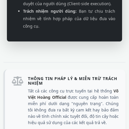
duyệt của người dùng (Client-side execution).
Trách nhiệm người dùng:
Bạn tự chịu trách
nhiệm về tính hợp pháp của dữ liệu đưa vào
công cụ.
THÔNG TIN PHÁP LÝ & MIỄN TRỪ TRÁCH
NHIỆM
Tất cả các công cụ trực tuyến tại hệ thống
Võ
Việt Hoàng Official
được cung cấp hoàn toàn
miễn phí dưới dạng "nguyên trạng". Chúng
tôi không đưa ra bất kỳ cam kết hay bảo đảm
nào về tính chính xác tuyệt đối, độ tin cậy hoặc
hiệu quả sử dụng của các kết quả trả về.