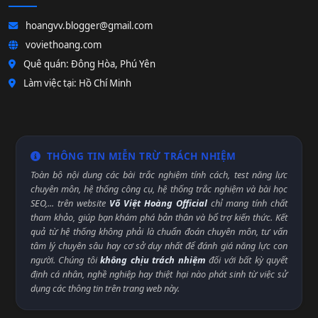
hoangvv.blogger@gmail.com
voviethoang.com
Quê quán: Đông Hòa, Phú Yên
Làm việc tại: Hồ Chí Minh
THÔNG TIN MIỄN TRỪ TRÁCH NHIỆM
Toàn bộ nội dung các bài trắc nghiệm tính cách, test năng lực
chuyên môn, hệ thống công cụ, hệ thống trắc nghiệm và bài học
SEO,... trên website
Võ Việt Hoàng Official
chỉ mang tính chất
tham khảo, giúp bạn khám phá bản thân và bổ trợ kiến thức. Kết
quả từ hệ thống không phải là chuẩn đoán chuyên môn, tư vấn
tâm lý chuyên sâu hay cơ sở duy nhất để đánh giá năng lực con
người. Chúng tôi
không chịu trách nhiệm
đối với bất kỳ quyết
định cá nhân, nghề nghiệp hay thiệt hại nào phát sinh từ việc sử
dụng các thông tin trên trang web này.