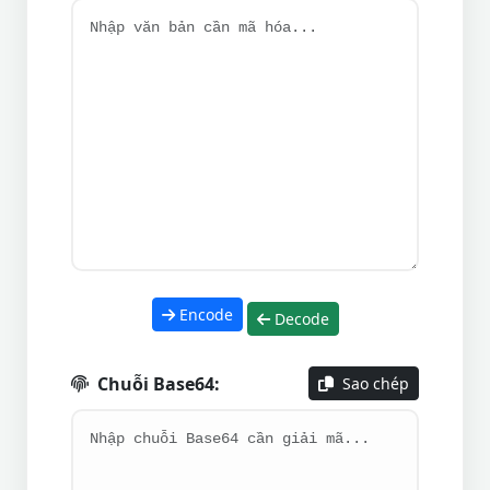
Encode
Decode
Chuỗi Base64:
Sao chép