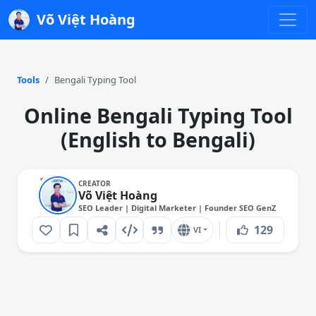
Võ Việt Hoàng
Tools
Bengali Typing Tool
Online Bengali Typing Tool
(English to Bengali)
CREATOR
Võ Việt Hoàng
SEO Leader | Digital Marketer | Founder SEO GenZ
129
VI