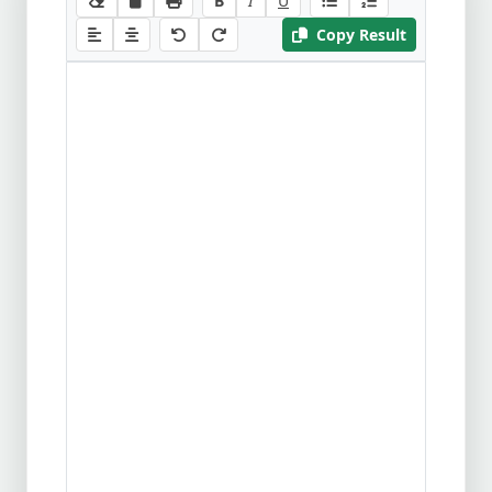
B
I
U
Copy Result