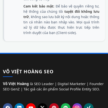
Cam kết bảo mật:
Để bảo vệ quyền riêng tư,
hệ thống của chúng tôi
tuyệt đối không lưu
trữ
, không sao lưu bất kỳ nội dung hoặc thông
tin cá nhân nào bạn nhập vào. Mọi quá trình
xử lý dữ liệu được thực hiện trực tiếp trên
trình duyệt của bạn (Client-side).
VÕ VIỆT HOÀNG SEO
Võ Việt Hoàng
là SEO Leader | Digital Marketer | Founder
SEO GenZ | Tác giả các ấn phẩm Social Profile Entity SEO.