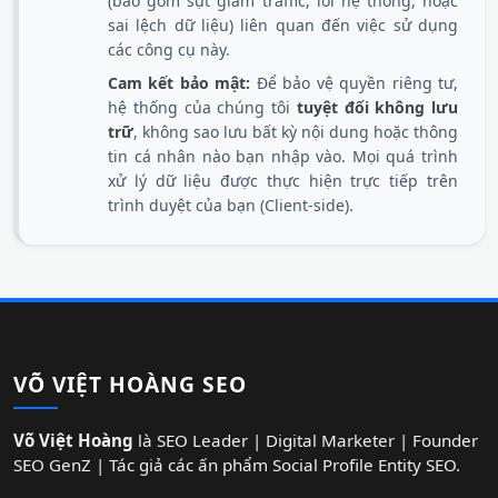
(bao gồm sụt giảm traffic, lỗi hệ thống, hoặc
sai lệch dữ liệu) liên quan đến việc sử dụng
các công cụ này.
Cam kết bảo mật:
Để bảo vệ quyền riêng tư,
hệ thống của chúng tôi
tuyệt đối không lưu
trữ
, không sao lưu bất kỳ nội dung hoặc thông
tin cá nhân nào bạn nhập vào. Mọi quá trình
xử lý dữ liệu được thực hiện trực tiếp trên
trình duyệt của bạn (Client-side).
VÕ VIỆT HOÀNG SEO
Võ Việt Hoàng
là SEO Leader | Digital Marketer | Founder
SEO GenZ | Tác giả các ấn phẩm Social Profile Entity SEO.