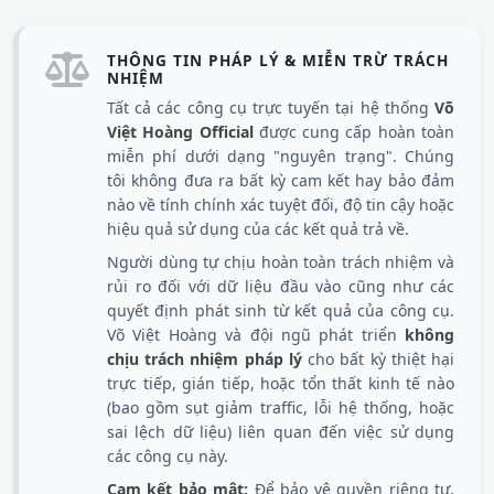
THÔNG TIN PHÁP LÝ & MIỄN TRỪ TRÁCH
NHIỆM
Tất cả các công cụ trực tuyến tại hệ thống
Võ
Việt Hoàng Official
được cung cấp hoàn toàn
miễn phí dưới dạng "nguyên trạng". Chúng
tôi không đưa ra bất kỳ cam kết hay bảo đảm
nào về tính chính xác tuyệt đối, độ tin cậy hoặc
hiệu quả sử dụng của các kết quả trả về.
Người dùng tự chịu hoàn toàn trách nhiệm và
rủi ro đối với dữ liệu đầu vào cũng như các
quyết định phát sinh từ kết quả của công cụ.
Võ Việt Hoàng và đội ngũ phát triển
không
chịu trách nhiệm pháp lý
cho bất kỳ thiệt hại
trực tiếp, gián tiếp, hoặc tổn thất kinh tế nào
(bao gồm sụt giảm traffic, lỗi hệ thống, hoặc
sai lệch dữ liệu) liên quan đến việc sử dụng
các công cụ này.
Cam kết bảo mật:
Để bảo vệ quyền riêng tư,