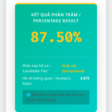
KẾT QUẢ PHẦN TRĂM /
PERCENTAGE RESULT
87.50%
Phân loại hồ sơ /
Xuất sắc
Candidate Tier:
(Exceptional)
Hệ số tương quan / Analytics
0.875
Ratio:
Mô hình chuẩn hóa dữ liệu học
thuật định lượng.