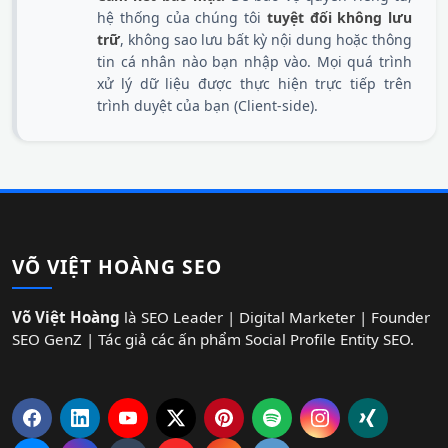
hệ thống của chúng tôi
tuyệt đối không lưu
trữ
, không sao lưu bất kỳ nội dung hoặc thông
tin cá nhân nào bạn nhập vào. Mọi quá trình
xử lý dữ liệu được thực hiện trực tiếp trên
trình duyệt của bạn (Client-side).
VÕ VIỆT HOÀNG SEO
Võ Việt Hoàng
là SEO Leader | Digital Marketer | Founder
SEO GenZ | Tác giả các ấn phẩm Social Profile Entity SEO.