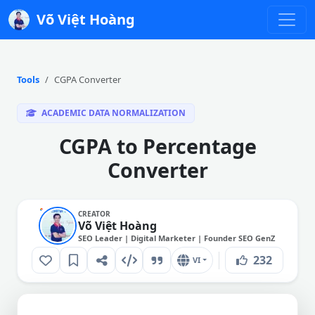
Võ Việt Hoàng
Tools
CGPA Converter
ACADEMIC DATA NORMALIZATION
CGPA to Percentage
Converter
CREATOR
Võ Việt Hoàng
SEO Leader | Digital Marketer | Founder SEO GenZ
232
VI