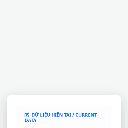
DỮ LIỆU HIỆN TẠI / CURRENT
DATA