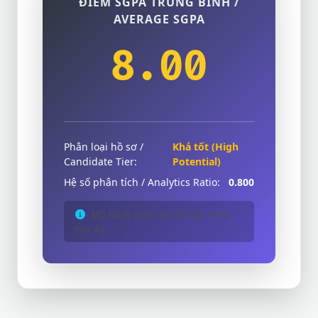
ĐIỂM SGPA TRUNG BÌNH /
AVERAGE SGPA
8.00
Phân loại hồ sơ /
Khá tốt (High
Candidate Tier:
Potential)
Hệ số phân tích / Analytics Ratio:
0.800
Mô hình giải mã dữ liệu theo
học kỳ.