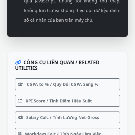
qua JavaScript. Chúng tôi không thu thập,
không lưu trữ và không theo dõi dữ liệu điểm
số cá nhân của bạn trên máy chủ.
CÔNG CỤ LIÊN QUAN / RELATED
UTILITIES
CGPA to % / Quy Đổi CGPA Sang %
KPI Score / Tính Điểm Hiệu Suất
Salary Calc / Tính Lương Net-Gross
Workdays Calc / Tính Ngày Làm Việc