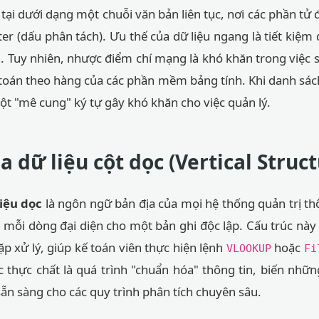
tại dưới dạng một chuỗi văn bản liên tục, nơi các phần tử
iter (dấu phân tách). Ưu thế của dữ liệu ngang là tiết kiệm d
. Tuy nhiên, nhược điểm chí mạng là khó khăn trong việc 
 toán theo hàng của các phần mềm bảng tính. Khi danh sác
ột "mê cung" ký tự gây khó khăn cho việc quản lý.
 dữ liệu cột dọc (Vertical Struct
iệu dọc
là ngôn ngữ bản địa của mọi hệ thống quản trị th
, mỗi dòng đại diện cho một bản ghi độc lập. Cấu trúc này 
ặp xử lý, giúp kế toán viên thực hiện lệnh
hoặc
VLOOKUP
Fi
c thực chất là quá trình "chuẩn hóa" thông tin, biến nhữ
sẵn sàng cho các quy trình phân tích chuyên sâu.