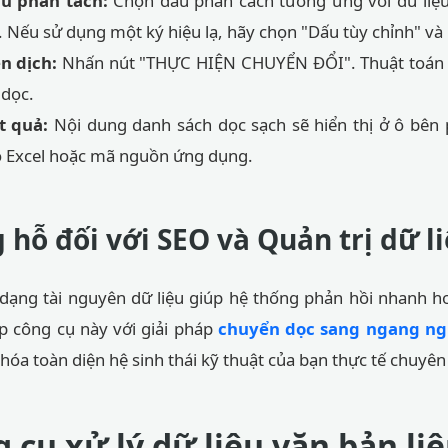
ấu phân tách:
Chọn dấu phân cách tương ứng với dữ liệu
. Nếu sử dụng một ký hiệu lạ, hãy chọn "Dấu tùy chỉnh" và
n dịch:
Nhấn nút "THỰC HIỆN CHUYỂN ĐỔI". Thuật toán s
 dọc.
t quả:
Nội dung danh sách dọc sạch sẽ hiển thị ở ô bên 
o Excel hoặc mã nguồn ứng dụng.
g hỗ đối với SEO và Quản trị dữ l
h dạng tài nguyên dữ liệu giúp hệ thống phản hồi nhanh 
ợp công cụ này với giải pháp
chuyển dọc sang ngang ng
 hóa toàn diện hệ sinh thái kỹ thuật của bạn thực tế chuyên
 cụ xử lý dữ liệu văn bản li