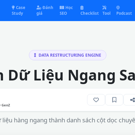
Case
Đánh
Học
Study
giá
SEO
Checklist
Tool
Podcast
DATA RESTRUCTURING ENGINE
 Dữ Liệu Ngang S
O GenZ
ữ liệu hàng ngang thành danh sách cột dọc chuyên