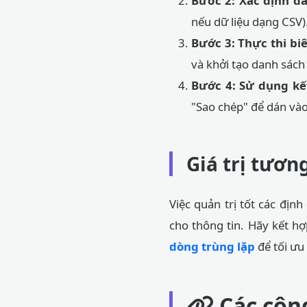
Bước 2: Xác định d
nếu dữ liệu dạng CSV)
Bước 3: Thực thi biê
và khởi tạo danh sách
Bước 4: Sử dụng kế
"Sao chép" để dán và
Giá trị tươn
Việc quản trị tốt các địn
cho thông tin. Hãy kết h
dòng trùng lặp
để tối ưu
Các công