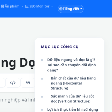
Ấn phẩm
SEO Monitor
Tiếng Việt
MỤC LỤC CÔNG CỤ
ang Dọc
Dữ liệu ngang và dọc là gì?
Tại sao cần chuyển đổi định
dạng?
Bản chất của dữ liệu hàng
241
VI
ngang (Horizontal
Structure)
Sức mạnh của dữ liệu cột
 nghiệp và linh hoạt.
dọc (Vertical Structure)
Lợi ích thực tiễn khi sử dụng