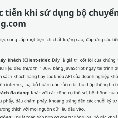
c tiễn khi sử dụng bộ chuyển
ng.com
iệc cung cấp một tiện ích chất lượng cao, đáp ứng các ti
áy khách (Client-side):
Đây là giá trị cốt lõi của chúng 
 dữ liệu đều thực thi 100% bằng JavaScript ngay tại trình 
sách khách hàng hay các khóa API của doanh nghiệp không
ên internet, loại bỏ hoàn toàn rủi ro bị thu thập thông tin t
cách đa dạng:
Khác với các công cụ thô sơ, hệ thống của 
ấu phẩy, dấu chấm phẩy, khoảng trắng đến các chuỗi ký tự
ương thích với mọi nguồn dữ liệu đầu vào.
 động:
Thuật toán tích hợp cơ chế tự động loại bỏ các khoả