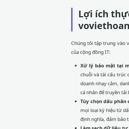
Lợi ích thự
voviethoa
Chúng tôi tập trung vào v
của cộng đồng IT:
Xử lý bảo mật tại m
chuỗi và tái cấu trúc
doanh nhạy cảm, danh 
cá nhân để truyền tải l
Tùy chọn dấu phân 
mọi loại ký hiệu từ d
định nghĩa, đảm bảo t
Làm sạch dữ liệu tự