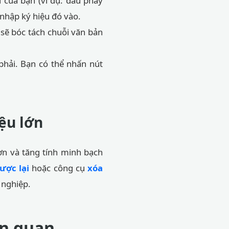
 của bạn (ví dụ: dấu phẩy
 nhập ký hiệu đó vào.
ẽ bóc tách chuỗi văn bản
phải. Bạn có thể nhấn nút
iệu lớn
hơn và tăng tính minh bạch
ược lại
hoặc công cụ
xóa
 nghiệp.
ên quan