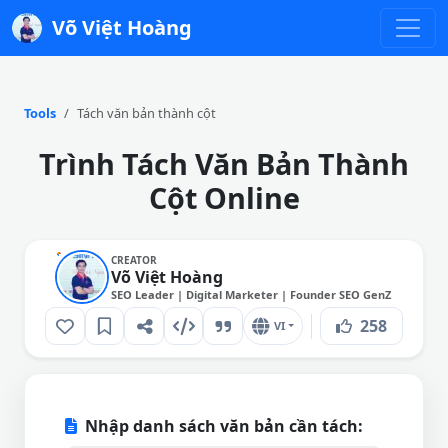
Võ Việt Hoàng
Tools
Tách văn bản thành cột
Trình Tách Văn Bản Thành
Cột Online
CREATOR
Võ Việt Hoàng
SEO Leader | Digital Marketer | Founder SEO GenZ
258
VI
Nhập danh sách văn bản cần tách: