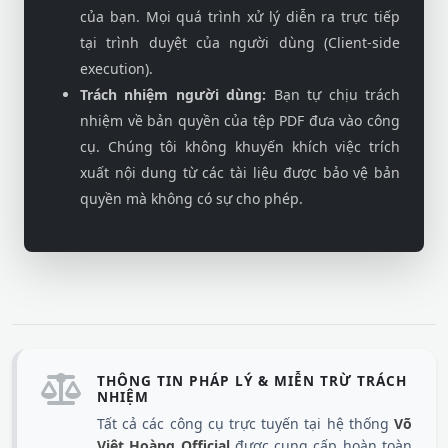
của bạn. Mọi quá trình xử lý diễn ra trực tiếp
tại trình duyệt của người dùng (Client-side
execution).
Trách nhiệm người dùng:
Bạn tự chịu trách
nhiệm về bản quyền của tệp PDF đưa vào công
cụ. Chúng tôi không khuyến khích việc trích
xuất nội dung từ các tài liệu được bảo vệ bản
quyền mà không có sự cho phép.
THÔNG TIN PHÁP LÝ & MIỄN TRỪ TRÁCH
NHIỆM
Tất cả các công cụ trực tuyến tại hệ thống
Võ
Việt Hoàng Official
được cung cấp hoàn toàn