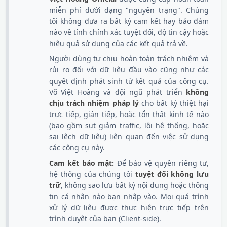
miễn phí dưới dạng "nguyên trạng". Chúng
tôi không đưa ra bất kỳ cam kết hay bảo đảm
nào về tính chính xác tuyệt đối, độ tin cậy hoặc
hiệu quả sử dụng của các kết quả trả về.
Người dùng tự chịu hoàn toàn trách nhiệm và
rủi ro đối với dữ liệu đầu vào cũng như các
quyết định phát sinh từ kết quả của công cụ.
Võ Việt Hoàng và đội ngũ phát triển
không
chịu trách nhiệm pháp lý
cho bất kỳ thiệt hại
trực tiếp, gián tiếp, hoặc tổn thất kinh tế nào
(bao gồm sụt giảm traffic, lỗi hệ thống, hoặc
sai lệch dữ liệu) liên quan đến việc sử dụng
các công cụ này.
Cam kết bảo mật:
Để bảo vệ quyền riêng tư,
hệ thống của chúng tôi
tuyệt đối không lưu
trữ
, không sao lưu bất kỳ nội dung hoặc thông
tin cá nhân nào bạn nhập vào. Mọi quá trình
xử lý dữ liệu được thực hiện trực tiếp trên
trình duyệt của bạn (Client-side).