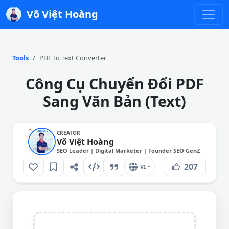
Võ Việt Hoàng
Tools
PDF to Text Converter
Công Cụ Chuyển Đổi PDF
Sang Văn Bản (Text)
CREATOR
Võ Việt Hoàng
SEO Leader | Digital Marketer | Founder SEO GenZ
207
VI