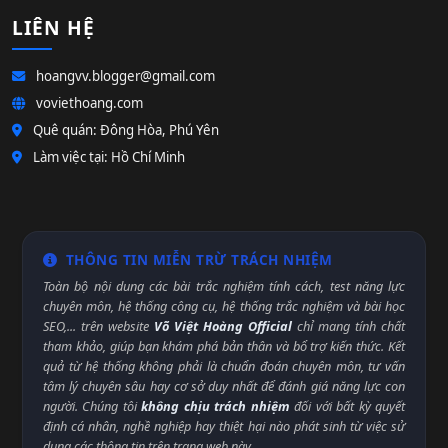
LIÊN HỆ
hoangvv.blogger@gmail.com
voviethoang.com
Quê quán: Đông Hòa, Phú Yên
Làm việc tại: Hồ Chí Minh
THÔNG TIN MIỄN TRỪ TRÁCH NHIỆM
Toàn bộ nội dung các bài trắc nghiệm tính cách, test năng lực
chuyên môn, hệ thống công cụ, hệ thống trắc nghiệm và bài học
SEO,... trên website
Võ Việt Hoàng Official
chỉ mang tính chất
tham khảo, giúp bạn khám phá bản thân và bổ trợ kiến thức. Kết
quả từ hệ thống không phải là chuẩn đoán chuyên môn, tư vấn
tâm lý chuyên sâu hay cơ sở duy nhất để đánh giá năng lực con
người. Chúng tôi
không chịu trách nhiệm
đối với bất kỳ quyết
định cá nhân, nghề nghiệp hay thiệt hại nào phát sinh từ việc sử
dụng các thông tin trên trang web này.