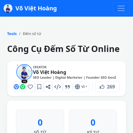
Võ Việt Hoàng
Tools
Đếm số từ
Công Cụ Đếm Số Từ Online
CREATOR
Võ Việt Hoàng
SEO Leader | Digital Marketer | Founder SEO GenZ
EN
269
VI
0
0
SỐ TỪ
KÝ TỰ