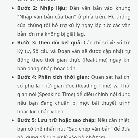
Bước 2: Nhập liệu:
Dán văn bản vào khung
"Nhập văn bản của bạn" ở phía trên. Hệ thống
của chúng tôi hỗ trợ xử lý ngay lập tức các văn
bản lớn mà không bị giật lag.
Bước 3: Theo dõi kết quả:
Các chỉ số về Số từ,
Ký tự, Số câu và Đoạn văn sẽ được cập nhật tự
động theo thời gian thực (Real-time) ngay khi
bạn đang nhập hoặc dán.
Bước 4: Phân tích thời gian:
Quan sát hai chỉ
số phụ là Thời gian đọc (Reading Time) và Thời
gian nói (Speaking Time) để điều chỉnh nội dung
nếu bạn đang chuẩn bị một bài thuyết trình
hoặc kịch bản video.
Bước 5: Lưu trữ hoặc sao chép:
Nếu cần thiết,
bạn có thể nhấn nút "Sao chép văn bản" để đưa
nội dung đã qua xử lý vào bộ nhớ tạm.