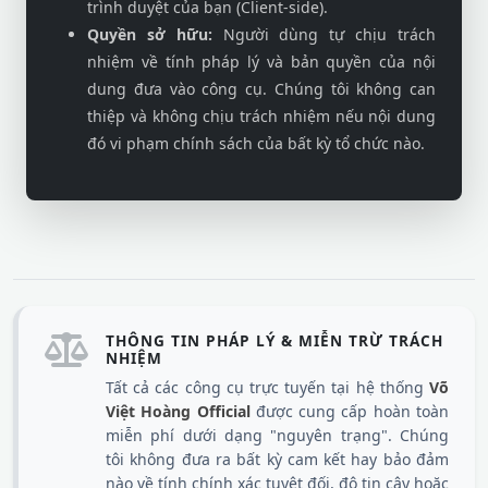
trình duyệt của bạn (Client-side).
Quyền sở hữu:
Người dùng tự chịu trách
nhiệm về tính pháp lý và bản quyền của nội
dung đưa vào công cụ. Chúng tôi không can
thiệp và không chịu trách nhiệm nếu nội dung
đó vi phạm chính sách của bất kỳ tổ chức nào.
THÔNG TIN PHÁP LÝ & MIỄN TRỪ TRÁCH
NHIỆM
Tất cả các công cụ trực tuyến tại hệ thống
Võ
Việt Hoàng Official
được cung cấp hoàn toàn
miễn phí dưới dạng "nguyên trạng". Chúng
tôi không đưa ra bất kỳ cam kết hay bảo đảm
nào về tính chính xác tuyệt đối, độ tin cậy hoặc