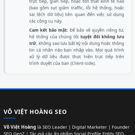
trực tiếp, gián tiếp, hoặc tổn thất kinh tế nào
(bao gồm sụt giảm traffic, lỗi hệ thống, hoặc
sai lệch dữ liệu) liên quan đến việc sử dụng
các công cụ này.
Cam kết bảo mật:
Để bảo vệ quyền riêng tư,
hệ thống của chúng tôi
tuyệt đối không lưu
trữ
, không sao lưu bất kỳ nội dung hoặc thông
tin cá nhân nào bạn nhập vào. Mọi quá trình
xử lý dữ liệu được thực hiện trực tiếp trên
trình duyệt của bạn (Client-side).
VÕ VIỆT HOÀNG SEO
Võ Việt Hoàng
là SEO Leader | Digital Marketer | Founder
SEO GenZ | Tác giả các ấn phẩm Social Profile Entity SEO.