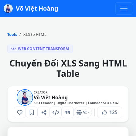
Võ Việt Hoàng
Tools
XLS to HTML
WEB CONTENT TRANSFORM
Chuyển Đổi XLS Sang HTML
Table
CREATOR
Võ Việt Hoàng
SEO Leader | Digital Marketer | Founder SEO GenZ
125
VI