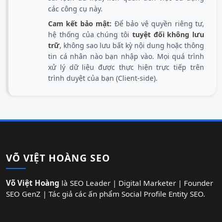
các công cụ này.
Cam kết bảo mật:
Để bảo vệ quyền riêng tư,
hệ thống của chúng tôi
tuyệt đối không lưu
trữ
, không sao lưu bất kỳ nội dung hoặc thông
tin cá nhân nào bạn nhập vào. Mọi quá trình
xử lý dữ liệu được thực hiện trực tiếp trên
trình duyệt của bạn (Client-side).
VÕ VIỆT HOÀNG SEO
Võ Việt Hoàng
là SEO Leader | Digital Marketer | Founder
SEO GenZ | Tác giả các ấn phẩm Social Profile Entity SEO.