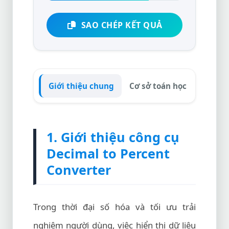
SAO CHÉP KẾT QUẢ
Giới thiệu chung
Cơ sở toán học
Ứng dụ
1. Giới thiệu công cụ
Decimal to Percent
Converter
Trong thời đại số hóa và tối ưu trải
nghiệm người dùng, việc hiển thị dữ liệu