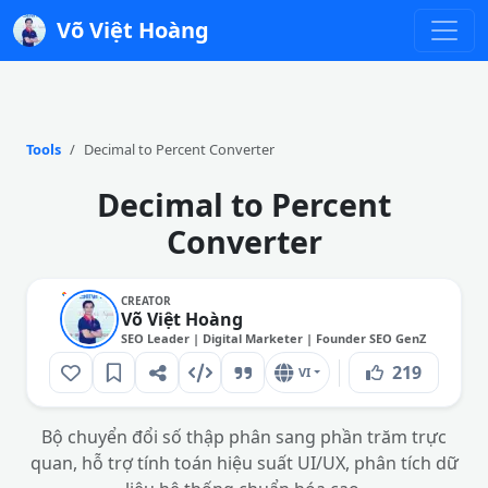
Võ Việt Hoàng
Tools
Decimal to Percent Converter
Decimal to Percent
Converter
CREATOR
Võ Việt Hoàng
SEO Leader | Digital Marketer | Founder SEO GenZ
219
VI
Bộ chuyển đổi số thập phân sang phần trăm trực
quan, hỗ trợ tính toán hiệu suất UI/UX, phân tích dữ