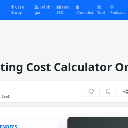
Case
Đánh
Học
Study
giá
SEO
Checklist
Tool
Podcast
ing Cost Calculator O
O GenZ
TENDEES