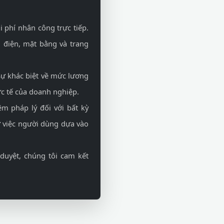
 phí nhân công trực tiếp.
 điện, mặt bằng và trang
ự khác biệt về mức lương
ực tế của doanh nghiệp.
m pháp lý đối với bất kỳ
từ việc người dùng dựa vào
duyệt, chúng tôi cam kết