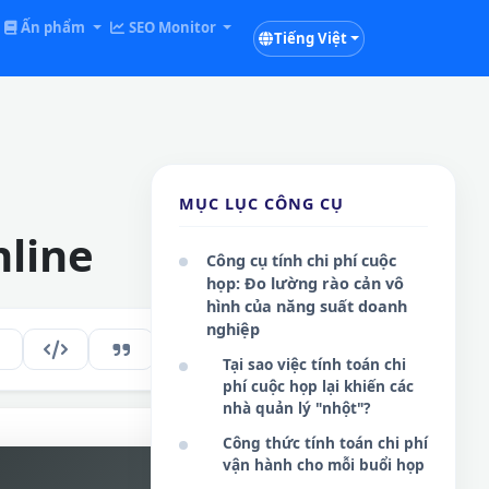
Ấn phẩm
SEO Monitor
Tiếng Việt
MỤC LỤC CÔNG CỤ
nline
Công cụ tính chi phí cuộc
họp: Đo lường rào cản vô
hình của năng suất doanh
nghiệp
290
VI
Tại sao việc tính toán chi
phí cuộc họp lại khiến các
nhà quản lý "nhột"?
Công thức tính toán chi phí
vận hành cho mỗi buổi họp