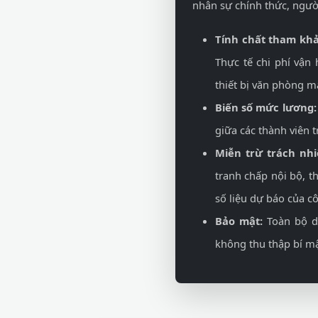
nhân sự chính thức, ngườ
Tính chất tham khả
Thực tế chi phí vận
thiết bị văn phòng 
Biến số mức lương:
giữa các thành viên 
Miễn trừ trách nh
tranh chấp nội bộ, t
số liệu dự báo của c
Bảo mật:
Toàn bộ dữ
không thu thập bí m