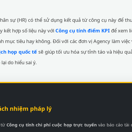
hân sự (HR) có thể sử dụng kết quả từ công cụ này để th
ãy kết hợp số liệu này với
Công cụ tính điểm KPI
để xem li
nh mục tiêu hay không. Đối với các đơn vị Agency làm việc 
ịch họp quốc tế
sẽ giúp tối ưu hóa sự tỉnh táo và hiệu qu
lại do hiểu sai ý.
ách nhiệm pháp lý
 từ
Công cụ tính chi phí cuộc họp trực tuyến
vào báo cáo tài 