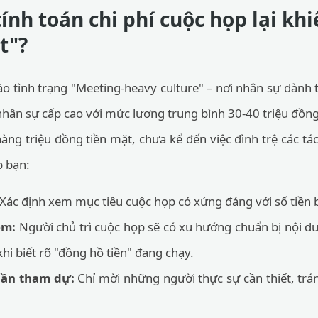
tính toán chi phí cuộc họp lại kh
t"?
o tình trạng "Meeting-heavy culture" – nơi nhân sự dành t
 nhân sự cấp cao với mức lương trung bình 30-40 triệu đồng
i hàng triệu đồng tiền mặt, chưa kể đến việc đình trệ các 
p bạn:
Xác định xem mục tiêu cuộc họp có xứng đáng với số tiền 
ệm:
Người chủ trì cuộc họp sẽ có xu hướng chuẩn bị nội d
khi biết rõ "đồng hồ tiền" đang chạy.
hần tham dự:
Chỉ mời những người thực sự cần thiết, trá