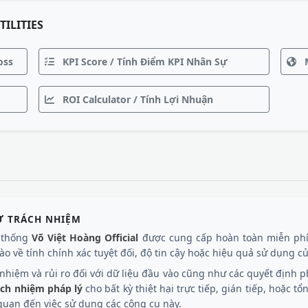
TILITIES
oss
KPI Score / Tính Điểm KPI Nhân Sự
M
ROI Calculator / Tính Lợi Nhuận
Ừ TRÁCH NHIỆM
ệ thống
Võ Việt Hoàng Official
được cung cấp hoàn toàn miễn phí
o về tính chính xác tuyệt đối, độ tin cậy hoặc hiệu quả sử dụng của
hiệm và rủi ro đối với dữ liệu đầu vào cũng như các quyết định ph
ách nhiệm pháp lý
cho bất kỳ thiệt hại trực tiếp, gián tiếp, hoặc tổ
n quan đến việc sử dụng các công cụ này.