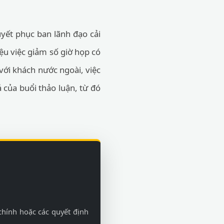
uyết phục ban lãnh đạo cải
ệu việc giảm số giờ họp có
với khách nước ngoài, việc
ả của buổi thảo luận, từ đó
chính hoặc các quyết định