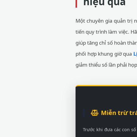
hiệu quả
Một chuyên gia quản trị n
tiến quy trình làm việc. H
giúp tăng chỉ số hoàn thà
phối hợp khung giờ qua
L
giảm thiểu số lần phải họp 
Miễn trừ tr
Trước khi đưa các con số