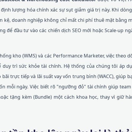
 định lượng hóa chính xác sự sụt giảm giá trị này. Khi dòn
n kệ, doanh nghiệp không chỉ mất chi phí thuê mặt bằng mà
 dùng để đầu tư vào các chiến dịch SEO mới hoặc Scale-up n
 thống kho (WMS) và các Performance Marketer, việc theo dõ
 duy trì sức khỏe tài chính. Hệ thống của chúng tôi áp dụ
bãi trực tiếp và lãi suất vay vốn trung bình (WACC), giúp b
ốn mỗi ngày. Việc biết rõ "ngưỡng đỏ" tài chính giúp team
 hoặc tặng kèm (Bundle) một cách khoa học, thay vì giữ 