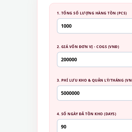
1. TỔNG SỐ LƯỢNG HÀNG TỒN (PCS)
2. GIÁ VỐN ĐƠN VỊ - COGS (VNĐ)
3. PHÍ LƯU KHO & QUẢN LÝ/THÁNG (VN
4. SỐ NGÀY ĐÃ TỒN KHO (DAYS)