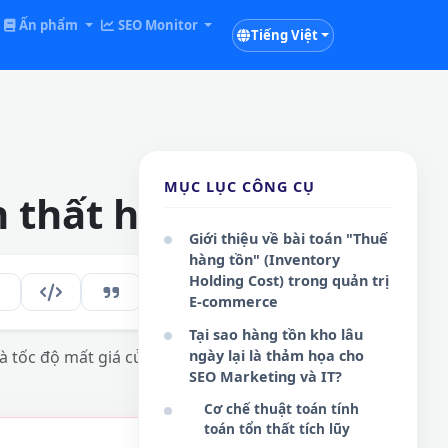
Ấn phẩm
SEO Monitor
Tiếng Việt
MỤC LỤC CÔNG CỤ
n thất hàng tồn
Giới thiệu về bài toán "Thuế
hàng tồn" (Inventory
Holding Cost) trong quản trị
120
VI
E-commerce
Tại sao hàng tồn kho lâu
và tốc độ mất giá của sản phẩm.
ngày lại là thảm họa cho
SEO Marketing và IT?
Cơ chế thuật toán tính
toán tổn thất tích lũy