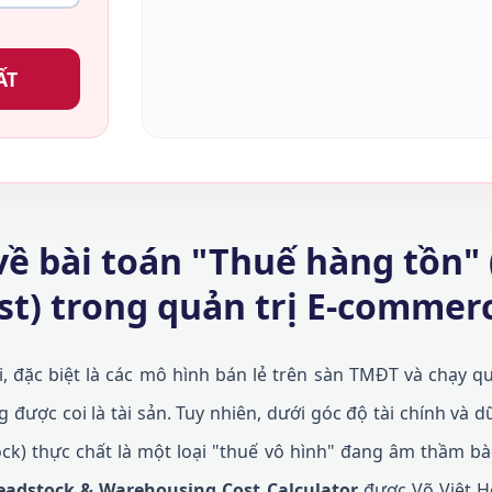
ẤT
 về bài toán "Thuế hàng tồn"
st) trong quản trị E-commer
, đặc biệt là các mô hình bán lẻ trên sàn TMĐT và chạy 
 được coi là tài sản. Tuy nhiên, dưới góc độ tài chính và dữ
ck) thực chất là một loại "thuế vô hình" đang âm thầm b
eadstock & Warehousing Cost Calculator
được Võ Việt 