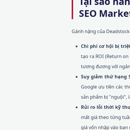
Tại sao hàn
SEO Market
Gánh nặng của Deadstock 
Chi phí cơ hội bị tri
tạo ra ROI (Return on
tương đương với ngân
Suy giảm thứ hạng 
Google ưu tiên các th
sản phẩm bị "nguội", 
Rủi ro lỗi thời kỹ th
mất giá theo từng tuầ
giá vốn nhập vào ban 