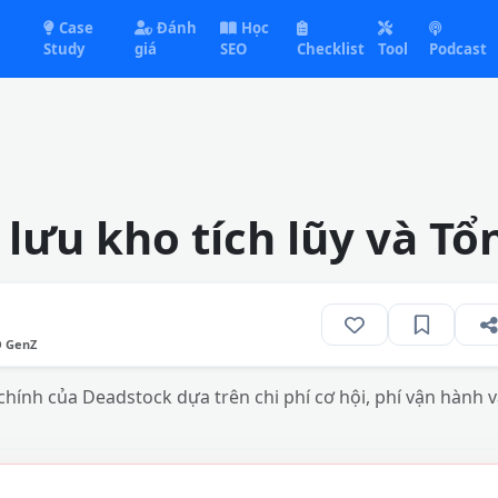
Case
Đánh
Học
Study
giá
SEO
Checklist
Tool
Podcast
 lưu kho tích lũy và Tổ
O GenZ
hính của Deadstock dựa trên chi phí cơ hội, phí vận hành 