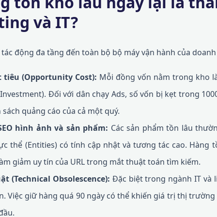
g tồn kho lâu ngày lại là th
ing và IT?
tác động đa tầng đến toàn bộ bộ máy vận hành của doanh 
ệt tiêu (Opportunity Cost):
Mỗi đồng vốn nằm trong kho l
 Investment). Đối với dân chạy Ads, số vốn bị kẹt trong 10
 sách quảng cáo của cả một quý.
SEO hình ảnh và sản phẩm:
Các sản phẩm tồn lâu thường
ực thể (Entities) có tính cập nhật và tương tác cao. Hàng 
làm giảm uy tín của URL trong mắt thuật toán tìm kiếm.
uật (Technical Obsolescence):
Đặc biệt trong ngành IT và l
n. Việc giữ hàng quá 90 ngày có thể khiến giá trị thị trườ
đầu.