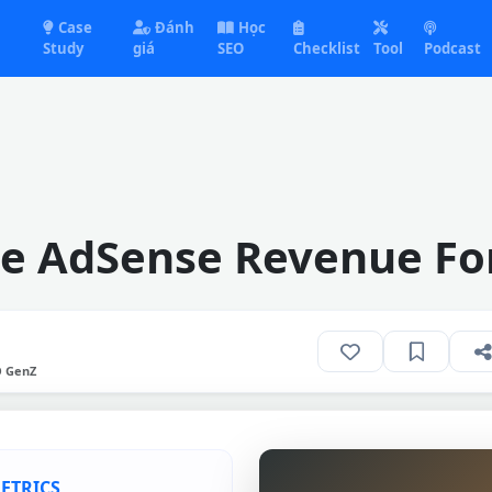
Case
Đánh
Học
Study
giá
SEO
Checklist
Tool
Podcast
e AdSense Revenue Fo
O GenZ
METRICS