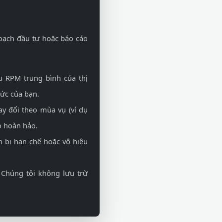
oạch đầu tư hoặc báo cáo
u RPM trung bình của thị
ức của bạn.
hay đổi theo mùa vụ (ví dụ
o hoàn hảo.
 bị hạn chế hoặc vô hiệu
 Chúng tôi không lưu trữ