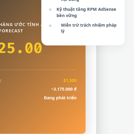
Kỹ thuật tăng RPM AdSense
bền vững
HÁNG ƯỚC TÍNH / MONTHLY
Miễn trừ trách nhiệm pháp
FORECAST
lý
25.00
:
$1,500
~3.175.000 đ
Đang phát triển