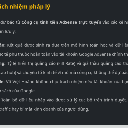
ách nhiệm pháp lý
u dự báo từ
Công cụ tính tiền AdSense trực tuyến
vào các kế h
n lưu ý:
ảo:
Kết quả được sinh ra dựa trên mô hình toán học và dữ liệ
c tế phụ thuộc hoàn toàn vào tài khoản Google AdSense chính th
ng:
Tỷ lệ hiển thị quảng cáo (Fill Rate) và giá thầu quảng cáo t
cao hơn) và các yếu tố kinh tế vĩ mô mà công cụ không thể dự bá
e:
Võ Việt Hoàng không chịu trách nhiệm nếu tài khoản của bạn
h sách của Google.
Toàn bộ dữ liệu nhập vào được xử lý cục bộ trên trình duyệt.
traffic hay bí mật kinh doanh của người dùng.