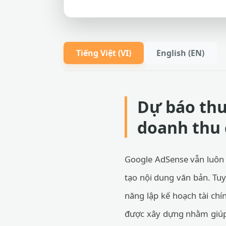
Tiếng Việt (VI)
English (EN)
Dự báo thu
doanh thu
Google AdSense vẫn luôn 
tạo nội dung văn bản. Tuy
năng lập kế hoạch tài ch
được xây dựng nhằm giúp b