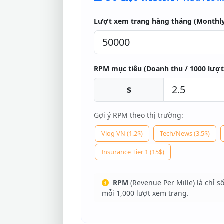
Lượt xem trang hàng tháng (Monthly
RPM mục tiêu (Doanh thu / 1000 lượt
$
Gợi ý RPM theo thị trường:
Vlog VN (1.2$)
Tech/News (3.5$)
Insurance Tier 1 (15$)
RPM
(Revenue Per Mille) là chỉ s
mỗi 1,000 lượt xem trang.