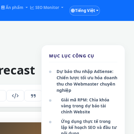
Ấn phẩm
SEO Monitor
Tiếng Việt
MỤC LỤC CÔNG CỤ
recast
Dự báo thu nhập AdSense:
Chiến lược tối ưu hóa doanh
thu cho Webmaster chuyên
nghiệp
287
VI
Giải mã RPM: Chìa khóa
vàng trong dự báo tài
chính Website
Ứng dụng thực tế trong
lập kế hoạch SEO và đầu tư
nội dung