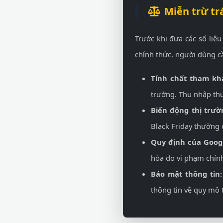
Miễn trừ tr
Trước khi đưa các số liệ
chính thức, người dùng cầ
Tính chất tham kh
trường. Thu nhập thự
Biến động thị trườ
Black Friday thường 
Quy định của Googl
hóa do vi phạm chín
Bảo mật thông tin:
thông tin về quy mô 