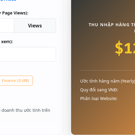
 Page Views):
THU NHẬP HÀNG T
Views
 xem):
$1
Finance US (8$)
Ước tính hàng năm (Yearly)
Quy đổi sang VNĐ:
Phân loại Website:
ố doanh thu ước tính trên