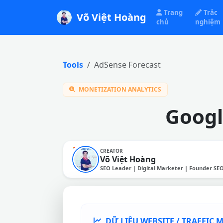
Trang
Trắc
Võ Việt Hoàng
chủ
nghiệm
Tools
AdSense Forecast
MONETIZATION ANALYTICS
Googl
CREATOR
Võ Việt Hoàng
SEO Leader | Digital Marketer | Founder SE
DỮ LIỆU WEBSITE / TRAFFIC 