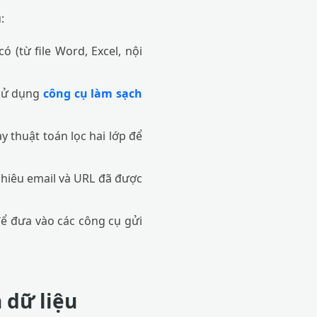
:
 (từ file Word, Excel, nội
 sử dụng
công cụ làm sạch
 thuật toán lọc hai lớp để
nhiêu email và URL đã được
ể đưa vào các công cụ gửi
 dữ liệu