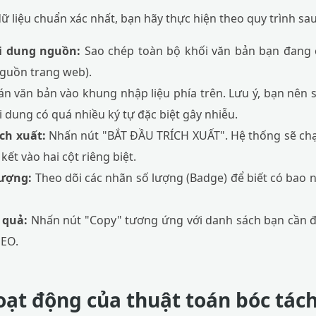
 liệu chuẩn xác nhất, bạn hãy thực hiện theo quy trình sau
i dung nguồn:
Sao chép toàn bộ khối văn bản bạn đang có
guồn trang web).
n văn bản vào khung nhập liệu phía trên. Lưu ý, bạn nên
 dung có quá nhiều ký tự đặc biệt gây nhiễu.
ích xuất:
Nhấn nút "BẮT ĐẦU TRÍCH XUẤT". Hệ thống sẽ chạy
 kết vào hai cột riêng biệt.
lượng:
Theo dõi các nhãn số lượng (Badge) để biết có bao 
 quả:
Nhấn nút "Copy" tương ứng với danh sách bạn cần đ
SEO.
ạt động của thuật toán bóc tách