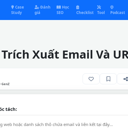
Case
Đánh
Học
Study
giá
SEO
Checklist
Tool
Podcast
Trích Xuất Email Và U
O GenZ
óc tách: