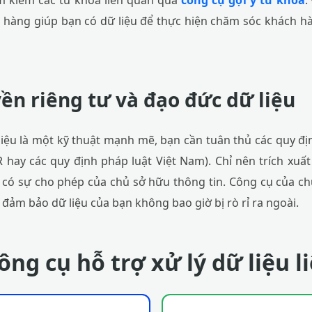
m kiếm các từ khóa liên quan qua
công cụ gợi ý từ khóa
.
h hàng giúp bạn có dữ liệu để thực hiện chăm sóc khách 
ền riêng tư và đạo đức dữ liệu
 liệu là một kỹ thuật mạnh mẽ, bạn cần tuân thủ các quy đị
hay các quy định pháp luật Việt Nam). Chỉ nên trích xuất
có sự cho phép của chủ sở hữu thông tin. Công cụ của chú
đảm bảo dữ liệu của bạn không bao giờ bị rò rỉ ra ngoài.
ông cụ hỗ trợ xử lý dữ liệu l