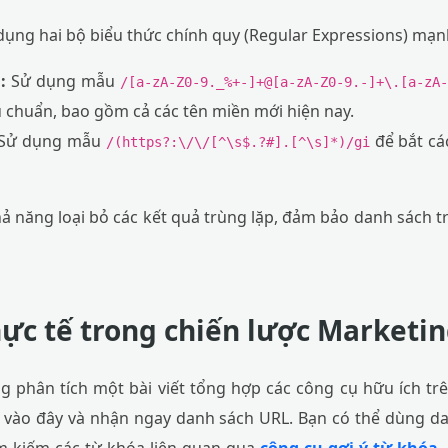
dụng hai bộ biểu thức chính quy (Regular Expressions) mạn
:
Sử dụng mẫu
/[a-zA-Z0-9._%+-]+@[a-zA-Z0-9.-]+\.[a-zA
êu chuẩn, bao gồm cả các tên miền mới hiện nay.
Sử dụng mẫu
để bắt các
/(https?:\/\/[^\s$.?#].[^\s]*)/gi
 năng loại bỏ các kết quả trùng lặp, đảm bảo danh sách tr
ực tế trong chiến lược Marketin
 phân tích một bài viết tổng hợp các công cụ hữu ích trê
ết vào đây và nhận ngay danh sách URL. Bạn có thể dùng 