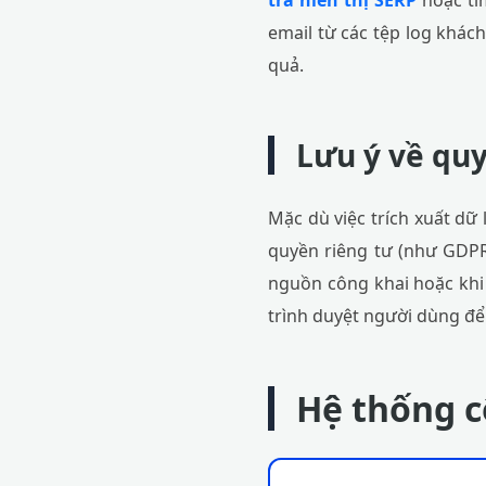
tra hiển thị SERP
hoặc tì
email từ các tệp log khác
quả.
Lưu ý về quy
Mặc dù việc trích xuất dữ
quyền riêng tư (như GDPR 
nguồn công khai hoặc khi 
trình duyệt người dùng để 
Hệ thống c