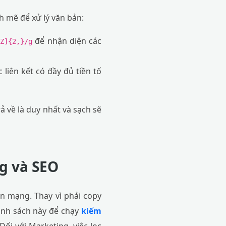
h mẽ để xử lý văn bản:
để nhận diện các
-Z]{2,}/g
 liên kết có đầy đủ tiền tố
ả về là duy nhất và sạch sẽ
g và SEO
n mạng. Thay vì phải copy
danh sách này để chạy
kiểm