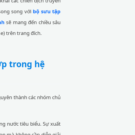
khai các chiến dịch truyền
 song song với
bộ sưu tập
nh
sẽ mang đến chiều sâu
e) trên trang đích.
ợp trong hệ
 nguyên thành các nhóm chủ
g nước tiêu biểu. Sự xuất
gọn mà không cần diễn giải