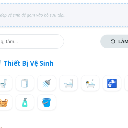
LÀM

Thiết Bị Vệ Sinh
🚽
🧻
🚿
🛁
🛀
🚰
🧺
🧴
🪣