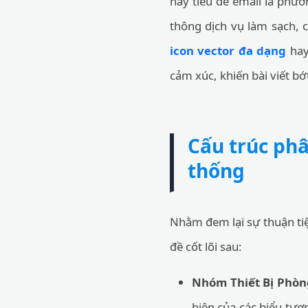
hay tiêu đề email là phươ
thông dịch vụ làm sạch, 
icon vector đa dạng
hay
cảm xúc, khiến bài viết bớ
Cấu trúc phâ
thống
Nhằm đem lại sự thuận tiệ
đề cốt lõi sau:
Nhóm Thiết Bị Phòn
hiện của các biểu tượ