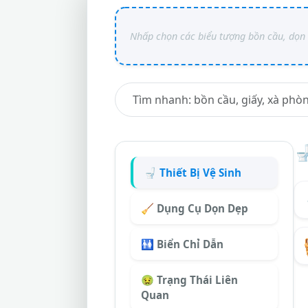

🚽 Thiết Bị Vệ Sinh
🧹 Dụng Cụ Dọn Dẹp
🚻 Biển Chỉ Dẫn
🤢 Trạng Thái Liên
Quan