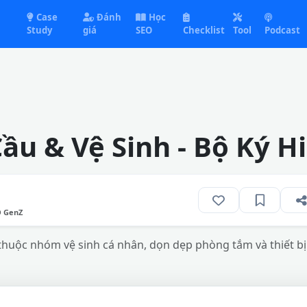
Case
Đánh
Học
Study
giá
SEO
Checklist
Tool
Podcast
ầu & Vệ Sinh - Bộ Ký 
O GenZ
thuộc nhóm vệ sinh cá nhân, dọn dẹp phòng tắm và thiết bị