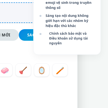
emoji vệ sinh trong truyền
thông số
Sáng tạo nội dung không
giới hạn với các nhóm ký
hiệu đặc thù khác
Chính sách bảo mật và
 MỚI
SAO CHÉP NGAY
Điều khoản sử dụng tài
nguyên
🧼
🪠
🪞
🪥