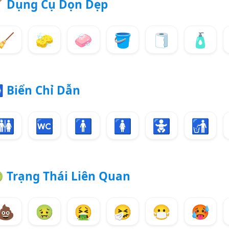

Dụng Cụ Dọn Dẹp
🧹
🧽
🧼
🪣
🧻
🧴

Biển Chỉ Dẫn
🚻
🚾
🚹
🚺
🚼
🚮

Trạng Thái Liên Quan
💩
🤢
🤮
🤧
😷
🥵