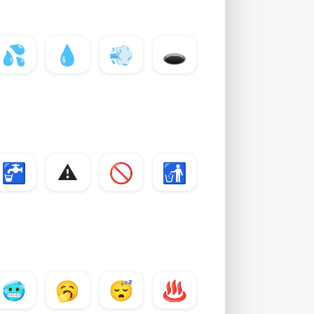
💦
💧
💨
🕳️
🚰
⚠️
🚫
🚮
🥶
🥱
😴
♨️