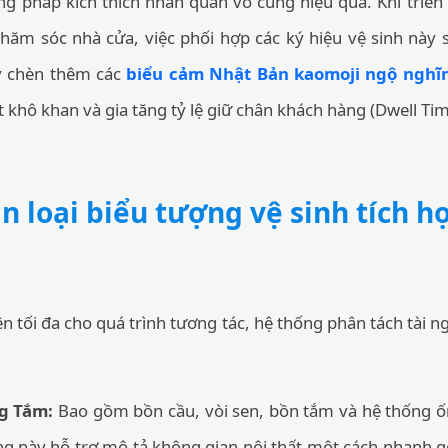
ng pháp kích thích nhãn quan vô cùng hiệu quả. Khi triển 
chăm sóc nhà cửa, việc phối hợp các ký hiệu vệ sinh này
 chèn thêm các
biểu cảm Nhật Bản kaomoji ngộ nghĩ
t khô khan và gia tăng tỷ lệ giữ chân khách hàng (Dwell Tim
n loại biểu tượng vệ sinh tích h
n tối đa cho quá trình tương tác, hệ thống phân tách tài
g Tắm:
Bao gồm bồn cầu, vòi sen, bồn tắm và hệ thống ốn
ng này hỗ trợ mô tả không gian nội thất một cách nhanh 