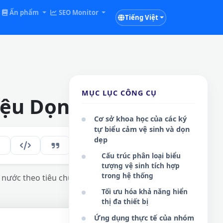
Ấn phẩm
SEO Monitor
Tiếng Việt
MỤC LỤC CÔNG CỤ
Hiệu Dọn Dẹp
Cơ sở khoa học của các ký
tự biểu cảm vệ sinh và dọn
dẹp
192
VI
Cấu trúc phân loại biểu
tượng vệ sinh tích hợp
trong hệ thống
 nước theo tiêu chuẩn Unicode quốc tế.
Tối ưu hóa khả năng hiển
thị đa thiết bị
Ứng dụng thực tế của nhóm