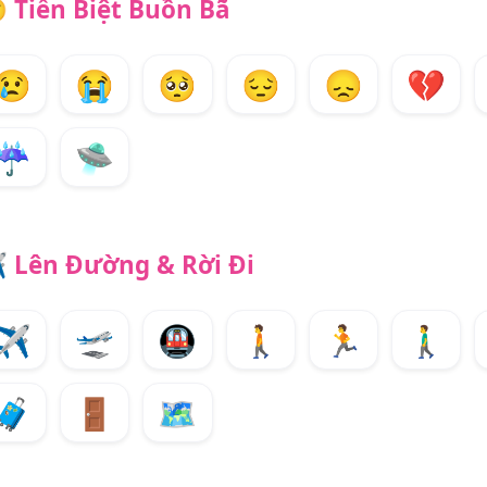

Tiễn Biệt Buồn Bã
😢
😭
🥺
😔
😞
💔
☔
🛸
️
Lên Đường & Rời Đi
✈️
🛫
🚇
🚶
🏃
🚶‍♂️
🧳
🚪
🗺️