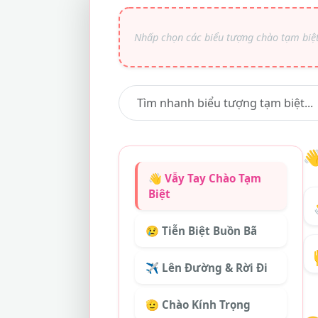

👋 Vẫy Tay Chào Tạm
Biệt
😢 Tiễn Biệt Buồn Bã
✈️ Lên Đường & Rời Đi
🫡 Chào Kính Trọng