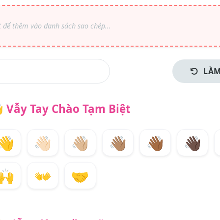
LÀM

Vẫy Tay Chào Tạm Biệt
👋
👋🏻
👋🏼
👋🏽
👋🏾
👋🏿
🙌
👐
🤝