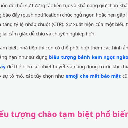
 luôn đòi hỏi sự tương tác liên tục và khả năng giữ chân kh
g báo đẩy (push notification) chúc ngủ ngon hoặc hẹn gặp l
tăng tỷ lệ nhấp chuột (CTR). Sự xuất hiện của một biểu 
 lại cảm giác dễ chịu và chuyên nghiệp hơn.
ạm biệt, nhà tiếp thị còn có thể phối hợp thêm các hình ả
hẳng hạn như sử dụng
biểu tượng bánh kem ngọt ngà
háy
để thể hiện sự nhiệt huyết và năng động trước khi chia
o sự tò mò, các tùy chọn như
emoji che mắt bảo mật
cũn
ểu tượng chào tạm biệt phổ biến