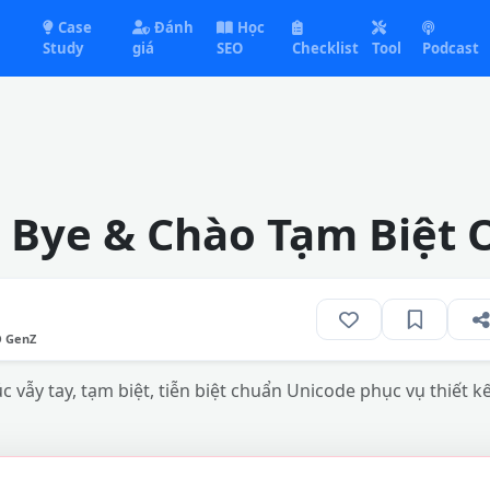
Case
Đánh
Học
Study
giá
SEO
Checklist
Tool
Podcast
 Bye & Chào Tạm Biệt 
O GenZ
 vẫy tay, tạm biệt, tiễn biệt chuẩn Unicode phục vụ thiết kế