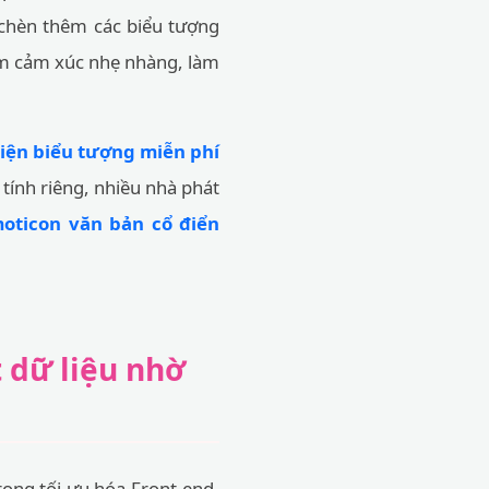
 chèn thêm các biểu tượng
hạm cảm xúc nhẹ nhàng, làm
iện biểu tượng miễn phí
 tính riêng, nhiều nhà phát
oticon văn bản cổ điển
 dữ liệu nhờ
rong tối ưu hóa Front-end.