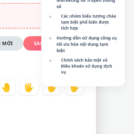
Marketing và Truyền thông
số
Các nhóm biểu tượng chào
tạm biệt phổ biến được
tích hợp
Hướng dẫn sử dụng công cụ
 MỚI
SAO CHÉP NGAY
tối ưu hóa nội dung tạm
biệt
Chính sách bảo mật và
Điều khoản sử dụng dịch
vụ
🤚
🖐️
✋
🖖