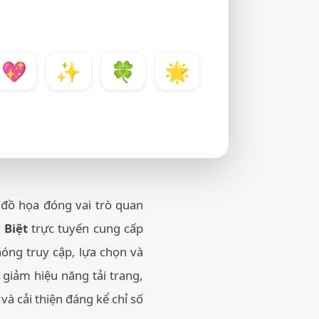
💖
✨
🍀
🌟
ố đồ họa đóng vai trò quan
 Biệt
trực tuyến cung cấp
hóng truy cập, lựa chọn và
m giảm hiệu năng tải trang,
và cải thiện đáng kể chỉ số