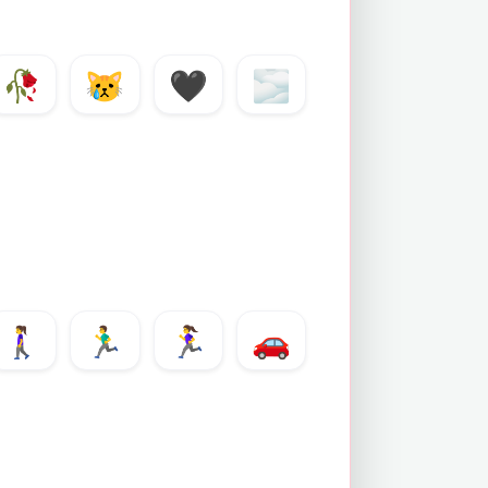
🥀
😿
🖤
🌫️
🚶‍♀️
🏃‍♂️
🏃‍♀️
🚗