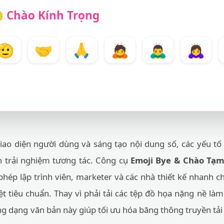

Chào Kính Trọng
🫡
🤝
🙏
🙇
🙇‍♂️
🙇‍♀️
giao diện người dùng và sáng tạo nội dung số, các yếu t
nh trải nghiệm tương tác. Công cụ
Emoji Bye & Chào Tạm
phép lập trình viên, marketer và các nhà thiết kế nhanh c
ệt tiêu chuẩn. Thay vì phải tải các tệp đồ họa nặng nề là
g dạng văn bản này giúp tối ưu hóa băng thông truyền tải 