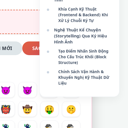
Khía Cạnh Kỹ Thuật
(Frontend & Backend) Khi
Xử Lý Chuỗi Ký Tự
Nghệ Thuật Kể Chuyện
(Storytelling) Qua Ký Hiệu
Hình Ảnh
 MỚI
SAO CHÉP NGAY
Tạo Điểm Nhấn Sinh Động
Cho Cấu Trúc Khối (Block
Structure)
Chính Sách Vận Hành &
Khuyến Nghị Kỹ Thuật Dữ
Liệu
😈
👿
💀
☠️
👹
🤠
🤑
🤫