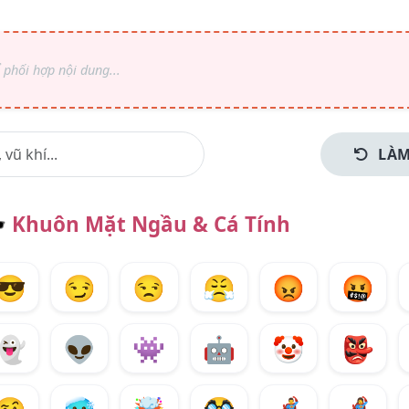
LÀM
️
Khuôn Mặt Ngầu & Cá Tính
😎
😏
😒
😤
😡
🤬
👻
👽
👾
🤖
🤡
👺