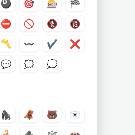
🎱
🎯
🎰
🏁
⛔
🚫
🚷
🔞
〽️
〰️
✔️
❌
💬
🗯️
💭
🦍
🦧
🐻
🐻‍❄️
🦂
🕷️
🕸️
🦇