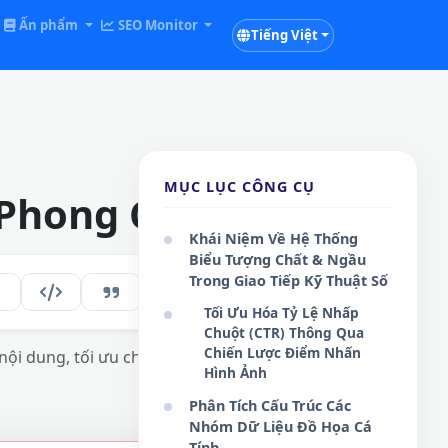
Ấn phẩm
SEO Monitor
Tiếng Việt
MỤC LỤC CÔNG CỤ
 Phong Cách Số
Khái Niệm Về Hệ Thống
Biểu Tượng Chất & Ngầu
Trong Giao Tiếp Kỹ Thuật Số
158
VI
Tối Ưu Hóa Tỷ Lệ Nhấp
Chuột (CTR) Thông Qua
Chiến Lược Điểm Nhấn
nội dung, tối ưu chiến dịch marketing và
Hình Ảnh
Phân Tích Cấu Trúc Các
Nhóm Dữ Liệu Đồ Họa Cá
Tính