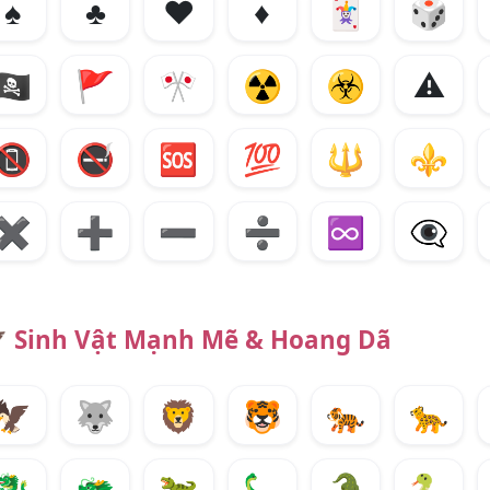
♠️
♣️
♥️
♦️
🃏
🎲
🏴‍☠️
🚩
🎌
☢️
☣️
⚠️
📵
🚭
🆘
💯
🔱
⚜️
✖️
➕
➖
➗
♾
👁️

Sinh Vật Mạnh Mẽ & Hoang Dã
🦅
🐺
🦁
🐯
🐅
🐆
🐉
🐲
🦖
🦕
🐊
🐍