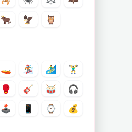
🐂
🦅
🦉
🚤
🏂
🏄‍♂️
🏋️‍♂️
🥊
🎸
🥁
🎧
🕹️
📱
⌚
💰