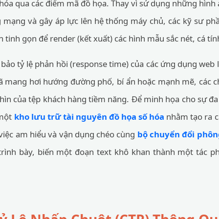
 hóa qua các điểm mã đồ họa. Thay vì sử dụng những hình 
g mạng và gây áp lực lên hệ thống máy chủ, các kỹ sư 
tinh gọn để render (kết xuất) các hình mẫu sắc nét, cá tín
bảo tỷ lệ phản hồi (response time) của các ứng dụng web
ã mang hơi hướng đường phố, bí ẩn hoặc mạnh mẽ, các c
hìn của tệp khách hàng tiềm năng. Để minh họa cho sự đa
 một
kho lưu trữ tài nguyên đồ họa số hóa
nhằm tạo ra c
việc am hiểu và vận dụng chéo cùng
bộ chuyển đổi phôn
 trình bày, biến một đoạn text khô khan thành một tác