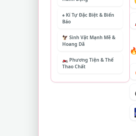
♠️ Kí Tự Đặc Biệt & Biển
Báo
🦅 Sinh Vật Mạnh Mẽ &
Hoang Dã

🏍️ Phương Tiện & Thể
Thao Chất