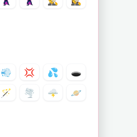
🦹‍♂️
🦹‍♀️
🕵️‍♂️
🕵️‍♀️
💨
💢
💦
🕳️
🪄
🌪️
🌩️
🪐