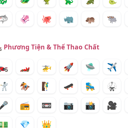
🦈
🦑
🐙
🦏
🦛
🐃
️
Phương Tiện & Thể Thao Chất
🏍️
🏎️
🚁
🚀
🛸
✈️
🤺
🏇
🧗‍♂️
🛹
🛼
🥋
🎤
📻
📼
📷
📸
🎥
💵
💎
👑