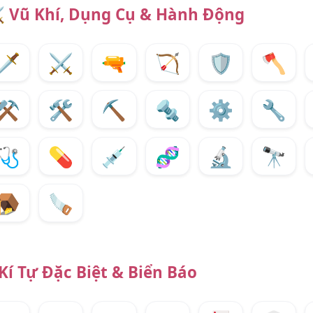
️
Vũ Khí, Dụng Cụ & Hành Động
🗡️
⚔️
🔫
🏹
🛡️
🪓
⚒️
🛠️
⛏️
🔩
⚙️
🔧
🩺
💊
💉
🧬
🔬
🔭
🪤
🪚
Kí Tự Đặc Biệt & Biển Báo