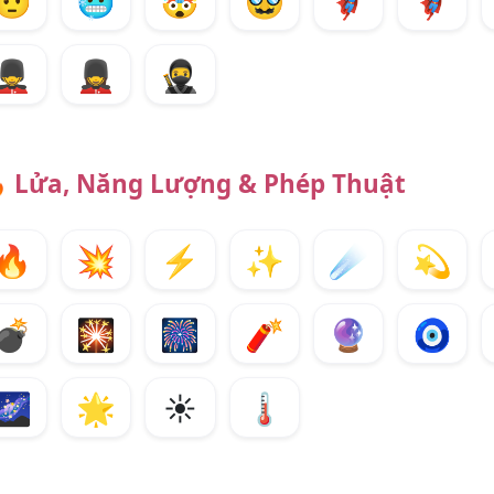
🤨
🥶
🤯
🥸
🦸‍♂️
🦸‍♀️
💂‍♂️
💂‍♀️
🥷

Lửa, Năng Lượng & Phép Thuật
🔥
💥
⚡
✨
☄️
💫
💣
🎇
🎆
🧨
🔮
🧿
🌌
🌟
☀️
🌡️