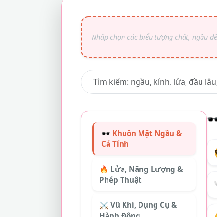
🕶
🕶️ Khuôn Mặt Ngầu &
Cá Tính
🔥 Lửa, Năng Lượng &
Phép Thuật
⚔️ Vũ Khí, Dụng Cụ &
Hành Động