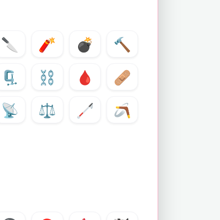
🔪
🧨
💣
🔨
🗜️
⛓️
🩸
🩹
📡
⚖️
🦯
🪃