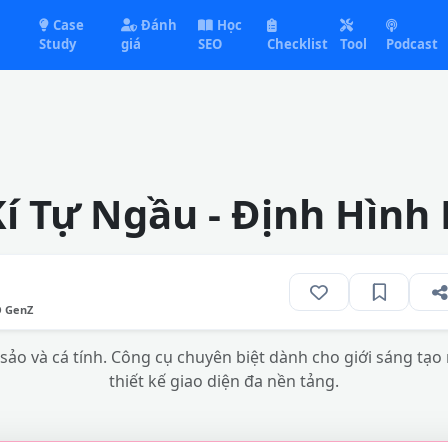
Case
Đánh
Học
Study
giá
SEO
Checklist
Tool
Podcast
Kí Tự Ngầu - Định Hình
O GenZ
ảo và cá tính. Công cụ chuyên biệt dành cho giới sáng tạo 
thiết kế giao diện đa nền tảng.