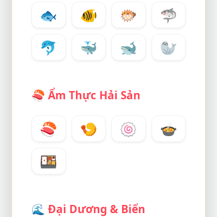
🐟
🐠
🐡
🦈
🐬
🐳
🐋
🦭
🍣
Ẩm Thực Hải Sản
🍣
🍤
🍥
🍲
🍱
🌊
Đại Dương & Biển