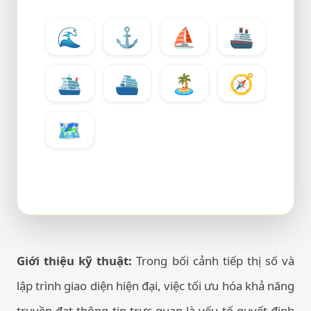
🌊
⚓
⛵
🚢
🛳️
⛴️
🏝️
🧭
🗺️
Giới thiệu kỹ thuật:
Trong bối cảnh tiếp thị số và
lập trình giao diện hiện đại, việc tối ưu hóa khả năng
truyền đạt thông tin trực quan là yếu tố quyết định