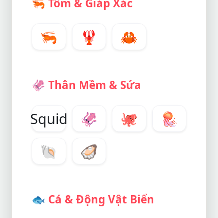
🦐
Tôm & Giáp Xác
🦐
🦞
🦀
🦑
Thân Mềm & Sứa
Squid
🦑
🐙
🪼
🐚
🦪
🐟
Cá & Động Vật Biển