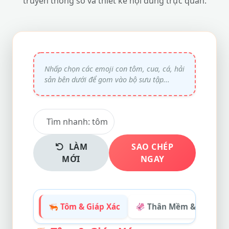
truyền thông số và thiết kế nội dung trực quan.
LÀM
SAO CHÉP
MỚI
NGAY
🦐 Tôm & Giáp Xác
🦑 Thân Mềm & Sứa