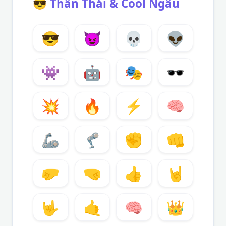
😎
Thần Thái & Cool Ngầu
😎
😈
💀
👽
👾
🤖
🎭
🕶️
💥
🔥
⚡
🧠
🦾
🦿
✊
👊
🤛
🤜
👍
🤘
🤟
🤙
🧠
👑