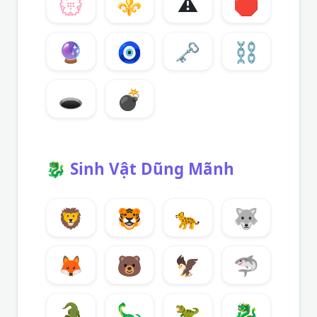
💮
⚜️
⚠️
🛑
🔮
🧿
🗝️
⛓️
🕳️
💣
🐉
Sinh Vật Dũng Mãnh
🦁
🐯
🐆
🐺
🦊
🐻
🦅
🦈
🐊
🦕
🦖
🐉