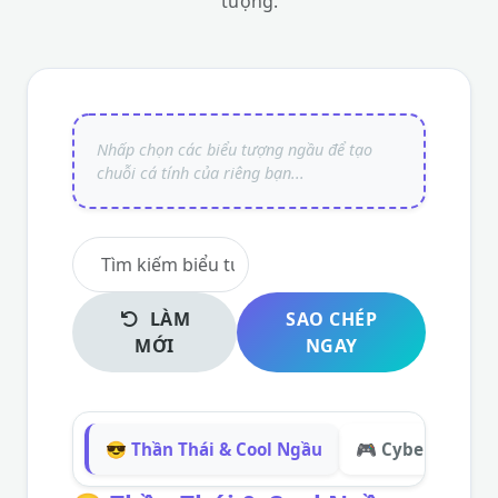
tượng.
LÀM
SAO CHÉP
MỚI
NGAY
😎 Thần Thái & Cool Ngầu
🎮 Cyber & Gam