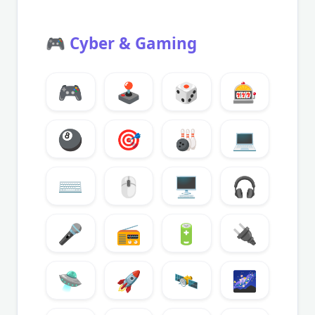
🎮
Cyber & Gaming
🎮
🕹️
🎲
🎰
🎱
🎯
🎳
💻
⌨️
🖱️
🖥️
🎧
🎤
📻
🔋
🔌
🛸
🚀
🛰️
🌌