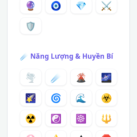
🔮
🧿
💎
⚔️
🛡️
☄️
Năng Lượng & Huyền Bí
🌪️
☄️
🌋
🌌
🌠
🌀
🌊
☣️
☢️
☯️
☸️
🔱