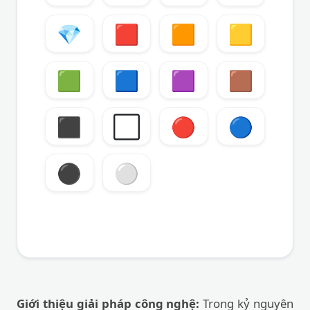
💎
🟥
🟧
🟨
🟩
🟦
🟪
🟫
⬛
⬜
🔴
🔵
⚫
⚪
Giới thiệu giải pháp công nghệ:
Trong kỷ nguyên