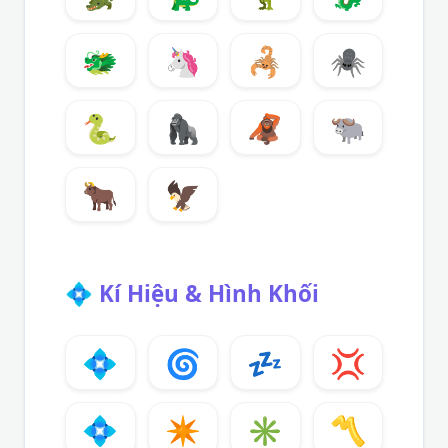
🐲
🦄
🦂
🕷️
🐍
🦍
🦧
🐃
🐂
🦅
💠
Kí Hiệu & Hình Khối
💠
🌀
💤
💢
💠
✴️
✳️
〽️