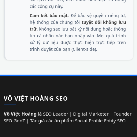
các công cụ này.
Cam kết bảo mật:
Để bảo vệ quyền riêng tư,
hệ thống của chúng tôi
tuyệt đối không lưu
trữ
, không sao lưu bất kỳ nội dung hoặc thông
tin cá nhân nào bạn nhập vào. Mọi quá trình
xử lý dữ liệu được thực hiện trực tiếp trên
trình duyệt của bạn (Client-side).
VÕ VIỆT HOÀNG SEO
Võ Việt Hoàng
là SEO Leader | Digital Marketer | Founder
SEO GenZ | Tác giả các ấn phẩm Social Profile Entity SEO.