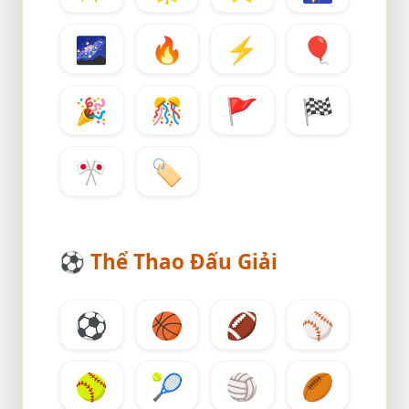
🌌
🔥
⚡
🎈
🎉
🎊
🚩
🏁
🎌
🏷️
⚽
Thể Thao Đấu Giải
⚽
🏀
🏈
⚾
🥎
🎾
🏐
🏉