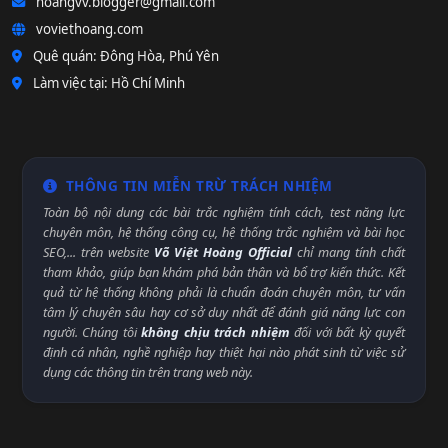
hoangvv.blogger@gmail.com
voviethoang.com
Quê quán: Đông Hòa, Phú Yên
Làm việc tại: Hồ Chí Minh
THÔNG TIN MIỄN TRỪ TRÁCH NHIỆM
Toàn bộ nội dung các bài trắc nghiệm tính cách, test năng lực
chuyên môn, hệ thống công cụ, hệ thống trắc nghiệm và bài học
SEO,... trên website
Võ Việt Hoàng Official
chỉ mang tính chất
tham khảo, giúp bạn khám phá bản thân và bổ trợ kiến thức. Kết
quả từ hệ thống không phải là chuẩn đoán chuyên môn, tư vấn
tâm lý chuyên sâu hay cơ sở duy nhất để đánh giá năng lực con
người. Chúng tôi
không chịu trách nhiệm
đối với bất kỳ quyết
định cá nhân, nghề nghiệp hay thiệt hại nào phát sinh từ việc sử
dụng các thông tin trên trang web này.