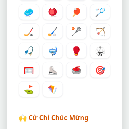
🥏
🪀
🏓
🏸
🏒
🏑
🥍
🏹
🎣
🤿
🥊
🥋
🥅
⛸️
🥌
🎯
⛳
🪁
🙌
Cử Chỉ Chúc Mừng