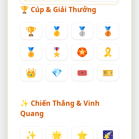
🏆
Cúp & Giải Thưởng
🏆
🥇
🥈
🥉
🏅
🎖️
🏵️
🎗️
👑
💎
🎟️
🎫
✨
Chiến Thắng & Vinh
Quang
✨
🌟
⭐
🌠