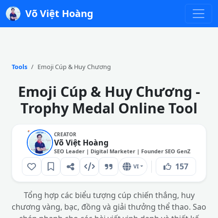
Võ Việt Hoàng
Tools
Emoji Cúp & Huy Chương
Emoji Cúp & Huy Chương -
Trophy Medal Online Tool
CREATOR
Võ Việt Hoàng
SEO Leader | Digital Marketer | Founder SEO GenZ
157
VI
Tổng hợp các biểu tượng cúp chiến thắng, huy
chương vàng, bạc, đồng và giải thưởng thể thao. Sao