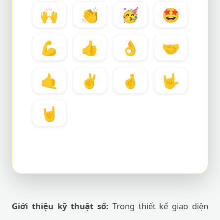
🙌
👏
🥳
🤩
💪
👍
👌
🤝
🤙
✌️
🤞
🤟
🤘
Giới thiệu kỹ thuật số:
Trong thiết kế giao diện