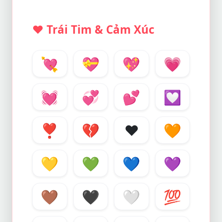
❤️
Trái Tim & Cảm Xúc
💘
💝
💖
💗
💓
💞
💕
💟
❣️
💔
❤️
🧡
💛
💚
💙
💜
🤎
🖤
🤍
💯