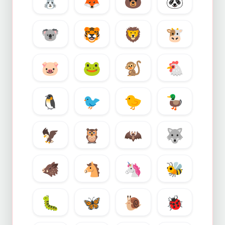
🐰
🦊
🐻
🐼
🐨
🐯
🦁
🐮
🐷
🐸
🐒
🐔
🐧
🐦
🐤
🦆
🦅
🦉
🦇
🐺
🐗
🐴
🦄
🐝
🐛
🦋
🐌
🐞