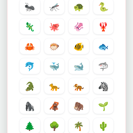
🐜
🦟
🐢
🐍
🦎
🐙
🦑
🦞
🦀
🐡
🐠
🐟
🐬
🐳
🐋
🦈
🐊
🐆
🐅
🦓
🦍
🦧
🦣
🌱
🌲
🌳
🌴
🌵