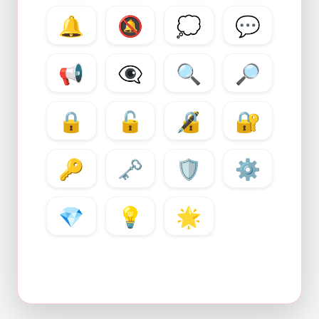
🔔
🔕
💭
💬
📢
👁️
🔍
🔎
🔒
🔓
🔏
🔐
🔑
🗝️
🛡️
⚙️
💎
💡
🌟