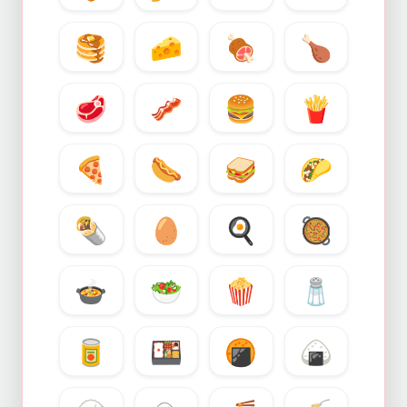
🥞
🧀
🍖
🍗
🥩
🥓
🍔
🍟
🍕
🌭
🥪
🌮
🌯
🥚
🍳
🥘
🍲
🥗
🍿
🧂
🥫
🍱
🍘
🍙