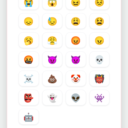
😭
😱
😖
😣
😞
😓
😩
😫
🥱
😤
😡
😠
🤬
😈
👿
💀
☠️
💩
🤡
👹
👺
👻
👽
👾
🤖