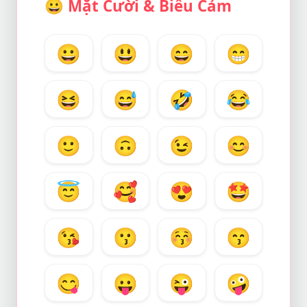
😀
Mặt Cười & Biểu Cảm
😀
😃
😄
😁
😆
😅
🤣
😂
🙂
🙃
😉
😊
😇
🥰
😍
🤩
😘
😗
😚
😙
😋
😛
😜
🤪