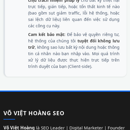
chịu trách nhiệm pháp lý
cho bất kỳ thiệt hại
trực tiếp, gián tiếp, hoặc tổn thất kinh tế nào
(bao gồm sụt giảm traffic, lỗi hệ thống, hoặc
sai lệch dữ liệu) liên quan đến việc sử dụng
các công cụ này.
Cam kết bảo mật:
Để bảo vệ quyền riêng tư,
hệ thống của chúng tôi
tuyệt đối không lưu
trữ
, không sao lưu bất kỳ nội dung hoặc thông
tin cá nhân nào bạn nhập vào. Mọi quá trình
xử lý dữ liệu được thực hiện trực tiếp trên
trình duyệt của bạn (Client-side).
VÕ VIỆT HOÀNG SEO
Võ Việt Hoàng
là SEO Leader | Digital Marketer | Founder