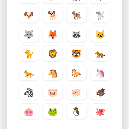
🐶
🐕
🐕‍🦺
🐩
🐺
🦊
🦝
🐱
🐈
🦁
🐯
🐅
🐆
🐴
🐎
🦄
🦓
🐷
🐖
🐗
🐽
🐸
🐧
🐙