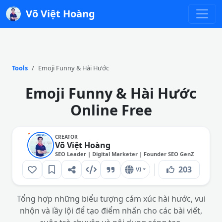
Võ Việt Hoàng
Tools
Emoji Funny & Hài Hước
Emoji Funny & Hài Hước
Online Free
CREATOR
Võ Việt Hoàng
SEO Leader | Digital Marketer | Founder SEO GenZ
203
VI
Tổng hợp những biểu tượng cảm xúc hài hước, vui
nhộn và lầy lội để tạo điểm nhấn cho các bài viết,