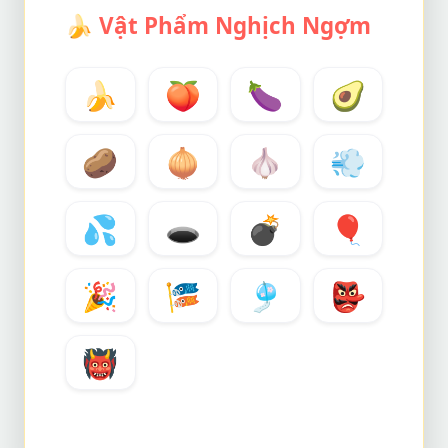
🍌
Vật Phẩm Nghịch Ngợm
🍌
🍑
🍆
🥑
🥔
🧅
🧄
💨
💦
🕳️
💣
🎈
🎉
🎏
🎐
👺
👹