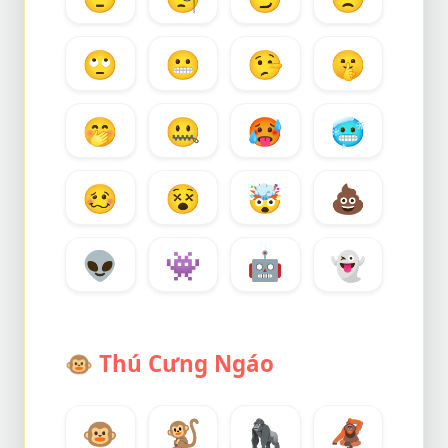
🙄
😬
🤥
🤫
🤭
🤐
🥵
🥶
🥴
😵
🤯
💩
👽
👾
🤖
👻
🐵
Thú Cưng Ngáo
🐵
🐒
🦍
🦧