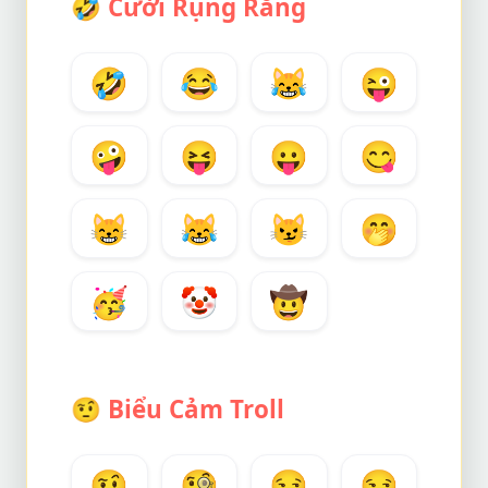
🤣
Cười Rụng Răng
🤣
😂
😹
😜
🤪
😝
😛
😋
😸
😹
😼
🤭
🥳
🤡
🤠
🤨
Biểu Cảm Troll
🤨
🧐
😏
😒