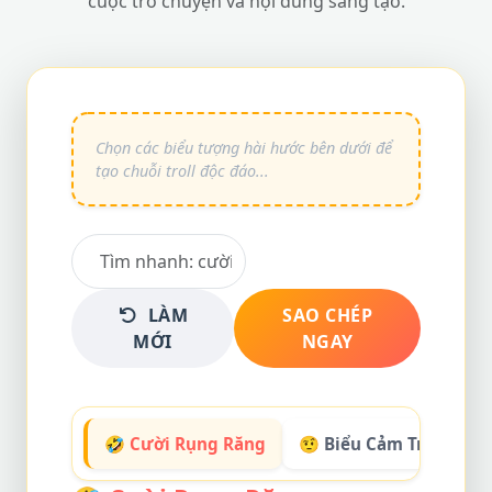
cuộc trò chuyện và nội dung sáng tạo.
LÀM
SAO CHÉP
MỚI
NGAY
🤣 Cười Rụng Răng
🤨 Biểu Cảm Troll
