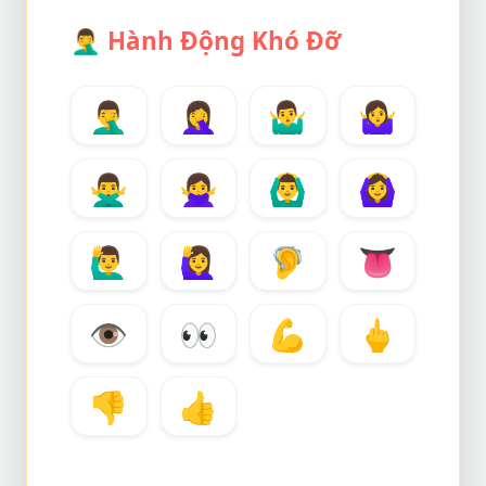
🤦‍♂️
Hành Động Khó Đỡ
🤦‍♂️
🤦‍♀️
🤷‍♂️
🤷‍♀️
🙅‍♂️
🙅‍♀️
🙆‍♂️
🙆‍♀️
🙋‍♂️
🙋‍♀️
🦻
👅
👁️
👀
💪
🖕
👎
👍