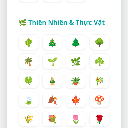
🌿
Thiên Nhiên & Thực Vật
🌵
🎄
🌲
🌳
🌴
🌱
🌿
☘️
🍀
🎍
🪴
🎋
🍃
🍂
🍁
🍄
🌾
💐
🌷
🌹