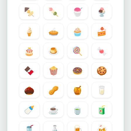
🍢
🍡
🍧
🍨
🍦
🥧
🧁
🍰
🎂
🍮
🍭
🍬
🍫
🍿
🍩
🍪
🌰
🥜
🍯
🥛
🍼
☕
🍵
🧃
🥤
🍶
🍺
🍻