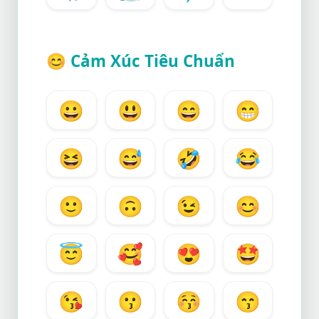
😊
Cảm Xúc Tiêu Chuẩn
😀
😃
😄
😁
😆
😅
🤣
😂
🙂
🙃
😉
😊
😇
🥰
😍
🤩
😘
😗
😚
😙