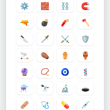
⚙️
🧱
⛓️
🧲
🔫
💣
🧨
🪓
🔪
🗡️
⚔️
🛡️
🚬
⚰️
⚱️
🏺
🔮
📿
🧿
💈
⚗️
🔭
🔬
🕳️
🩹
🩺
💊
💉