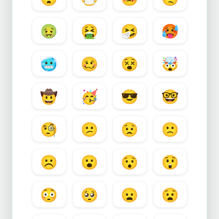
🤢
🤮
🤧
🥵
🥶
🥴
😵
🤯
🤠
🥳
😎
🤓
🧐
😕
😟
🙁
☹️
😮
😯
😲
😳
🥺
😦
😧