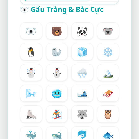
🐻‍❄️
Gấu Trắng & Bắc Cực
🐻‍❄️
🐻
🐼
🐨
🐧
🦭
🧊
❄️
☃️
⛄
🌨️
🏔️
🌬️
🥶
🎿
🛷
⛸️
🏂
🐺
🦉
🐳
🐋
🐬
🐟