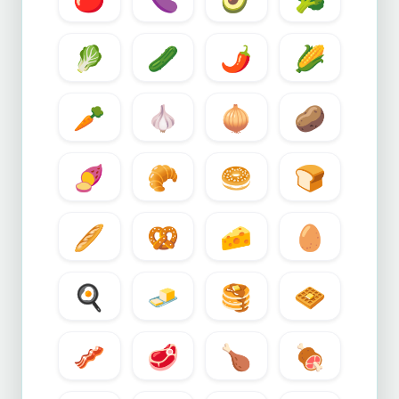
🥬
🥒
🌶️
🌽
🥕
🧄
🧅
🥔
🍠
🥐
🥯
🍞
🥖
🥨
🧀
🥚
🍳
🧈
🥞
🧇
🥓
🥩
🍗
🍖