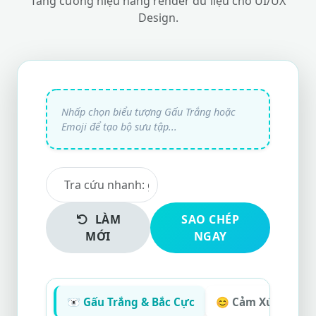
Tăng cường hiệu năng render dữ liệu cho UI/UX
Design.
LÀM
SAO CHÉP
MỚI
NGAY
🐻‍❄️ Gấu Trắng & Bắc Cực
😊 Cảm Xúc Tiêu 