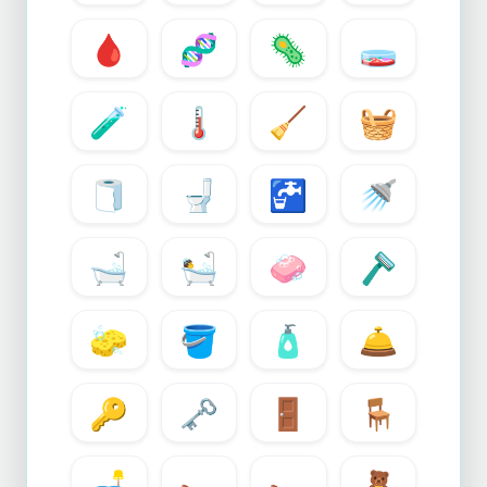
🩸
🧬
🦠
🧫
🧪
🌡️
🧹
🧺
🧻
🚽
🚰
🚿
🛁
🛀
🧼
🪒
🧽
🪣
🧴
🛎️
🔑
🗝️
🚪
🪑
🛋️
🛏️
🛌
🧸