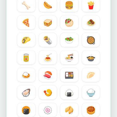
🦴
🌭
🍔
🍟
🍕
🥪
🥙
🧆
🌮
🌯
🥗
🥘
🥫
🍝
🍜
🍲
🍛
🍣
🍱
🥟
🦪
🍤
🍙
🍚
🍘
🍥
🥠
🥮