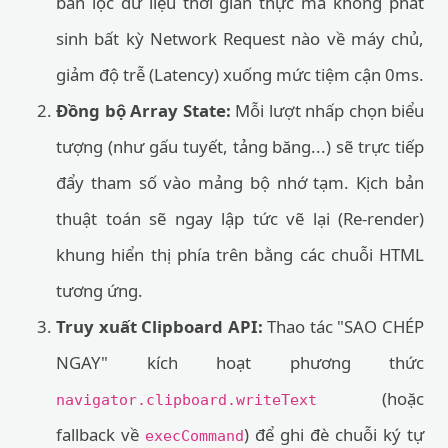
bản lọc dữ liệu thời gian thực mà không phát
sinh bất kỳ Network Request nào về máy chủ,
giảm độ trễ (Latency) xuống mức tiệm cận 0ms.
Đồng bộ Array State:
Mỗi lượt nhấp chọn biểu
tượng (như gấu tuyết, tảng băng...) sẽ trực tiếp
đẩy tham số vào mảng bộ nhớ tạm. Kịch bản
thuật toán sẽ ngay lập tức vẽ lại (Re-render)
khung hiển thị phía trên bằng các chuỗi HTML
tương ứng.
Truy xuất Clipboard API:
Thao tác "SAO CHÉP
NGAY" kích hoạt phương thức
(hoặc
navigator.clipboard.writeText
fallback về
) để ghi đè chuỗi ký tự
execCommand