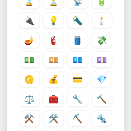
⌛
⏳
📡
🔋
🔌
💡
🔦
🕯️
🪔
🧯
🛢️
💸
💵
💴
💶
💷
🪙
💰
💳
💎
⚖️
🧰
🔧
🔨
⚒️
🛠️
⛏️
🔩