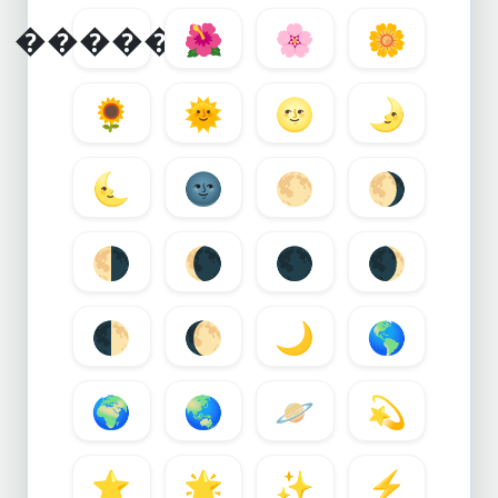
������
🌺
🌸
🌼
🌻
🌞
🌝
🌛
🌜
🌚
🌕
🌖
🌗
🌘
🌑
🌒
🌓
🌔
🌙
🌎
🌍
🌏
🪐
💫
⭐
🌟
✨
⚡