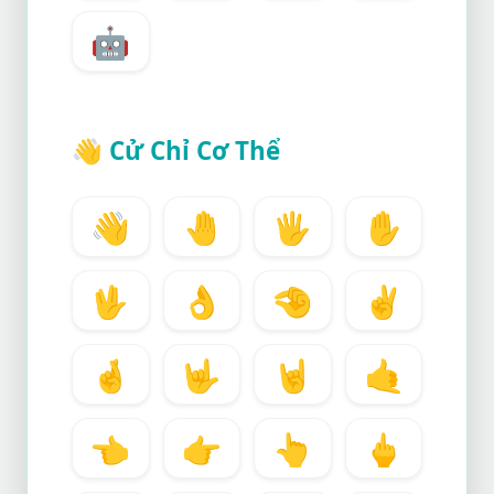
🤖
👋
Cử Chỉ Cơ Thể
👋
🤚
🖐️
✋
🖖
👌
🤏
✌️
🤞
🤟
🤘
🤙
👈
👉
👆
🖕