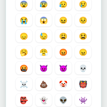
😨
😰
😥
😢
😭
😱
😖
😣
😞
😓
😩
😫
🥱
😤
😡
😠
🤬
😈
👿
💀
☠️
💩
🤡
👹
👺
👻
👽
👾