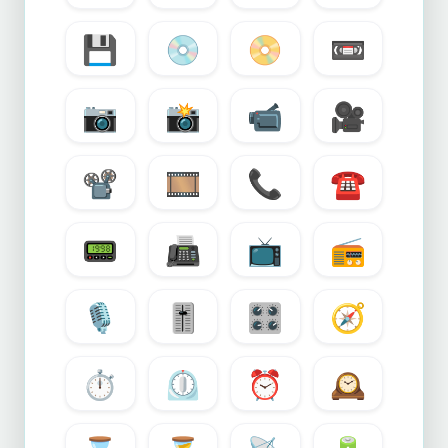
💾
💿
📀
📼
📷
📸
📹
🎥
📽️
🎞️
📞
☎️
📟
📠
📺
📻
🎙️
🎚️
🎛️
🧭
⏱️
⏲️
⏰
🕰️