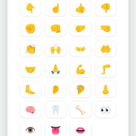
👇
☝️
👍
👎
✊
👊
🤛
🤜
👏
🙌
👐
🤲
🤝
🙏
💪
🦵
🦶
👂
🦻
👃
🧠
🦷
🦴
👀
👁️
👅
👄