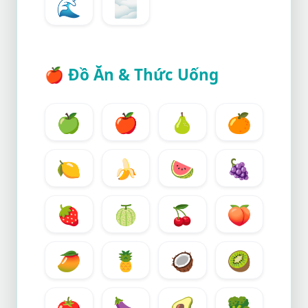
🌊
🌫️
🍎
Đồ Ăn & Thức Uống
🍏
🍎
🍐
🍊
🍋
🍌
🍉
🍇
🍓
🍈
🍒
🍑
🥭
🍍
🥥
🥝
🍅
🍆
🥑
🥦