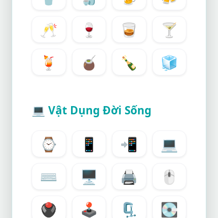
🥂
🍷
🥃
🍸
🍹
🧉
🍾
🧊
💻
Vật Dụng Đời Sống
⌚
📱
📲
💻
⌨️
🖥️
🖨️
🖱️
🖲️
🕹️
🗜️
💽