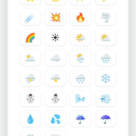
☄️
💥
🔥
🌪️
🌈
☀️
🌤️
⛅
🌥️
☁️
🌦️
🌧️
⛈️
🌩️
🌨️
❄️
☃️
⛄
🌬️
💨
💧
💦
☔
☂️