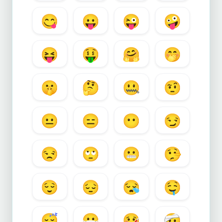
😋
😛
😜
🤪
😝
🤑
🤗
🤭
🤫
🤔
🤐
🤨
😐
😑
😶
😏
😒
🙄
😬
🤥
😌
😔
😪
🤤
😴
😷
🤒
🤕