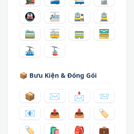
🚇
🚈
🚉
🚊
🚞
🚋
🚃
🚟
🚠
🚡
📦
Bưu Kiện & Đóng Gói
📦
✉️
📩
📨
📧
📤
📥
🏷️
🏷
🛍️
🎒
💼