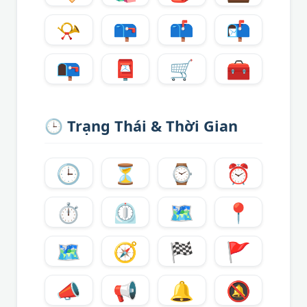
📯
📪
📫
📬
📭
📮
🛒
🧰
🕒
Trạng Thái & Thời Gian
🕒
⏳
⌚
⏰
⏱️
⏲️
🗺️
📍
🗺
🧭
🏁
🚩
📣
📢
🔔
🔕