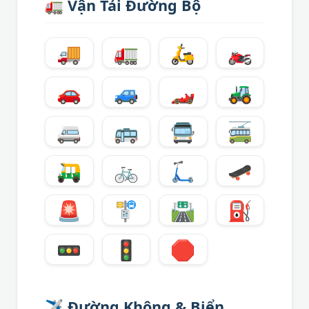
🚛
Vận Tải Đường Bộ
🚚
🚛
🛵
🏍️
🚗
🚙
🏎️
🚜
🚐
🚌
🚍
🚎
🛺
🚲
🛴
🛹
🚨
🚏
🛣️
⛽
🚥
🚦
🛑
✈️
Đường Không & Biển