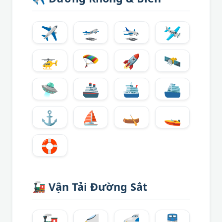
✈️
🛫
🛬
🛩️
🚁
🪂
🚀
🛰️
🛸
🚢
🛳️
⛴️
⚓
⛵
🛶
🚤
🛟
🚂
Vận Tải Đường Sắt
🚂
🚄
🚅
🚆