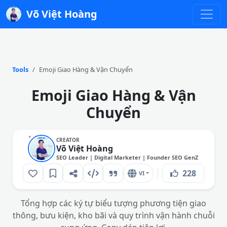
Võ Việt Hoàng
Tools
Emoji Giao Hàng & Vận Chuyển
Emoji Giao Hàng & Vận
Chuyển
CREATOR
Võ Việt Hoàng
SEO Leader | Digital Marketer | Founder SEO GenZ
228
VI
Tổng hợp các ký tự biểu tượng phương tiện giao
thông, bưu kiện, kho bãi và quy trình vận hành chuỗi