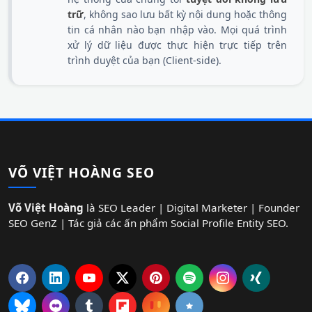
trữ
, không sao lưu bất kỳ nội dung hoặc thông
tin cá nhân nào bạn nhập vào. Mọi quá trình
xử lý dữ liệu được thực hiện trực tiếp trên
trình duyệt của bạn (Client-side).
VÕ VIỆT HOÀNG SEO
Võ Việt Hoàng
là SEO Leader | Digital Marketer | Founder
SEO GenZ | Tác giả các ấn phẩm Social Profile Entity SEO.