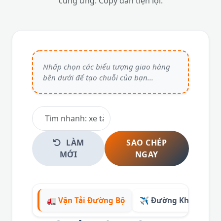
cung ứng. Copy dán tiện lợi.
LÀM
SAO CHÉP
MỚI
NGAY
🚛 Vận Tải Đường Bộ
✈️ Đường Không & Bi