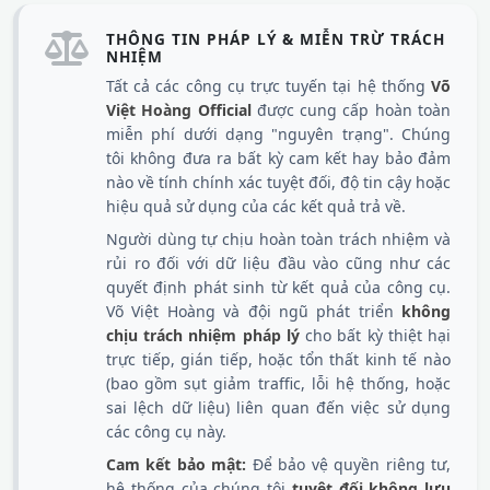
THÔNG TIN PHÁP LÝ & MIỄN TRỪ TRÁCH
NHIỆM
Tất cả các công cụ trực tuyến tại hệ thống
Võ
Việt Hoàng Official
được cung cấp hoàn toàn
miễn phí dưới dạng "nguyên trạng". Chúng
tôi không đưa ra bất kỳ cam kết hay bảo đảm
nào về tính chính xác tuyệt đối, độ tin cậy hoặc
hiệu quả sử dụng của các kết quả trả về.
Người dùng tự chịu hoàn toàn trách nhiệm và
rủi ro đối với dữ liệu đầu vào cũng như các
quyết định phát sinh từ kết quả của công cụ.
Võ Việt Hoàng và đội ngũ phát triển
không
chịu trách nhiệm pháp lý
cho bất kỳ thiệt hại
trực tiếp, gián tiếp, hoặc tổn thất kinh tế nào
(bao gồm sụt giảm traffic, lỗi hệ thống, hoặc
sai lệch dữ liệu) liên quan đến việc sử dụng
các công cụ này.
Cam kết bảo mật:
Để bảo vệ quyền riêng tư,
hệ thống của chúng tôi
tuyệt đối không lưu