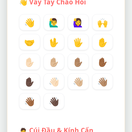
👋
Vẫy Tay Chào Hỏi
👋
🙋‍♂️
🙋‍♀️
🙌
🤝
🖖
🖐️
✋
✋🏻
✋🏼
✋🏽
✋🏾
✋🏿
👋🏻
👋🏼
👋🏽
👋🏾
👋🏿
🙇
Cúi Đầu & Kính Cẩn