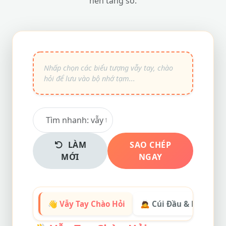
nền tảng số.
LÀM
SAO CHÉP
MỚI
NGAY
👋 Vẫy Tay Chào Hỏi
🙇 Cúi Đầu & Kính Cẩn