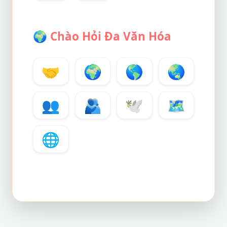
🌍
Chào Hỏi Đa Văn Hóa
🤝
🌍
🌎
🌏
👥
🫂
🕊️
🗺️
🌐