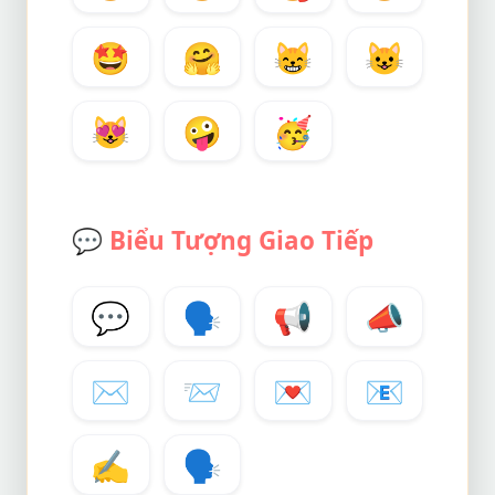
🤩
🤗
😸
😺
😻
🤪
🥳
💬
Biểu Tượng Giao Tiếp
💬
🗣️
📢
📣
✉️
📨
💌
📧
✍️
🗣️