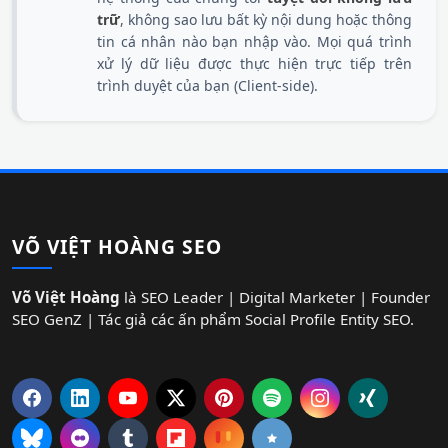
trữ
, không sao lưu bất kỳ nội dung hoặc thông
tin cá nhân nào bạn nhập vào. Mọi quá trình
xử lý dữ liệu được thực hiện trực tiếp trên
trình duyệt của bạn (Client-side).
VÕ VIỆT HOÀNG SEO
Võ Việt Hoàng
là SEO Leader | Digital Marketer | Founder
SEO GenZ | Tác giả các ấn phẩm Social Profile Entity SEO.