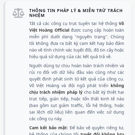
THÔNG TIN PHÁP LÝ & MIỄN TRỪ TRÁCH
NHIỆM
Tất cả các công cụ trực tuyến tại hệ thống
Võ
Việt Hoàng Official
được cung cấp hoàn toàn
miễn phí dưới dạng "nguyên trạng". Chúng
tôi không đưa ra bất kỳ cam kết hay bảo đảm
nào về tính chính xác tuyệt đối, độ tin cậy hoặc
hiệu quả sử dụng của các kết quả trả về.
Người dùng tự chịu hoàn toàn trách nhiệm và
rủi ro đối với dữ liệu đầu vào cũng như các
quyết định phát sinh từ kết quả của công cụ.
Võ Việt Hoàng và đội ngũ phát triển
không
chịu trách nhiệm pháp lý
cho bất kỳ thiệt hại
trực tiếp, gián tiếp, hoặc tổn thất kinh tế nào
(bao gồm sụt giảm traffic, lỗi hệ thống, hoặc
sai lệch dữ liệu) liên quan đến việc sử dụng
các công cụ này.
Cam kết bảo mật:
Để bảo vệ quyền riêng tư,
hệ thống của chúng tôi
tuyệt đối không lưu