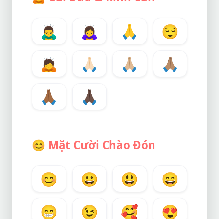
🙇‍♂️
🙇‍♀️
🙏
😌
🙇
🙏🏻
🙏🏼
🙏🏽
🙏🏾
🙏🏿
😊
Mặt Cười Chào Đón
😊
😀
😃
😄
😁
😉
🥰
😍