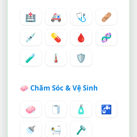
🏥
🚑
🩺
🩹
💉
💊
🩸
🧬
🧪
🌡️
🛡️
🧼
Chăm Sóc & Vệ Sinh
🧼
🧻
🧴
🚰
🚿
🛀
🪒