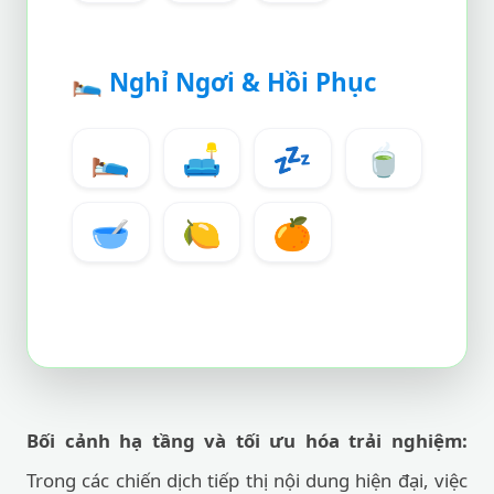
🛌
Nghỉ Ngơi & Hồi Phục
🛌
🛋️
💤
🍵
🥣
🍋
🍊
Bối cảnh hạ tầng và tối ưu hóa trải nghiệm:
Trong các chiến dịch tiếp thị nội dung hiện đại, việc