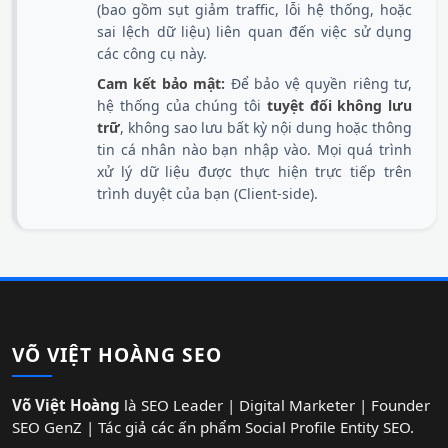
(bao gồm sụt giảm traffic, lỗi hệ thống, hoặc
sai lệch dữ liệu) liên quan đến việc sử dụng
các công cụ này.
Cam kết bảo mật:
Để bảo vệ quyền riêng tư,
hệ thống của chúng tôi
tuyệt đối không lưu
trữ
, không sao lưu bất kỳ nội dung hoặc thông
tin cá nhân nào bạn nhập vào. Mọi quá trình
xử lý dữ liệu được thực hiện trực tiếp trên
trình duyệt của bạn (Client-side).
VÕ VIỆT HOÀNG SEO
Võ Việt Hoàng
là SEO Leader | Digital Marketer | Founder
SEO GenZ | Tác giả các ấn phẩm Social Profile Entity SEO.