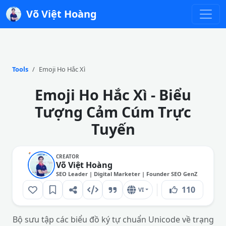
Võ Việt Hoàng
Tools
Emoji Ho Hắc Xì
Emoji Ho Hắc Xì - Biểu
Tượng Cảm Cúm Trực
Tuyến
CREATOR
Võ Việt Hoàng
SEO Leader | Digital Marketer | Founder SEO GenZ
110
VI
Bộ sưu tập các biểu đồ ký tự chuẩn Unicode về trạng