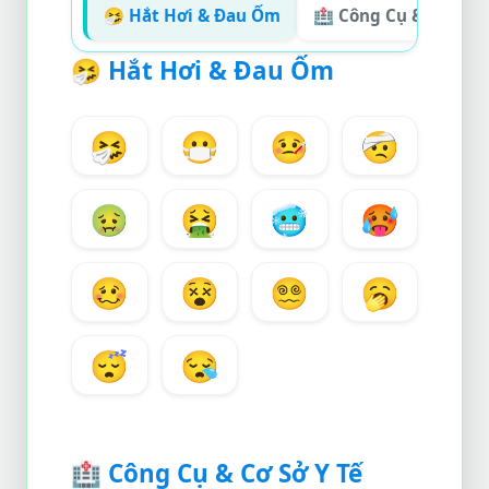
🤧 Hắt Hơi & Đau Ốm
🏥 Công Cụ & Cơ Sở Y
🤧
Hắt Hơi & Đau Ốm
🤧
😷
🤒
🤕
🤢
🤮
🥶
🥵
🥴
😵
😵‍💫
🥱
😴
😪
🏥
Công Cụ & Cơ Sở Y Tế