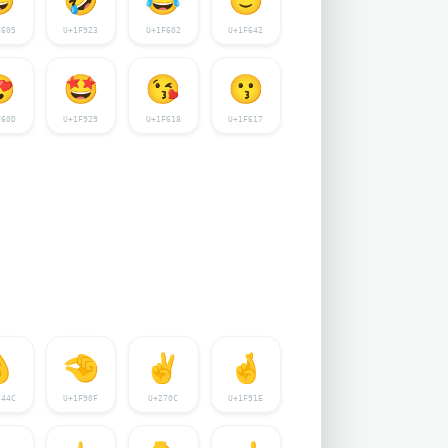
F605
U+1F923
U+1F602
U+1F642

🤩
😘
😗
F60D
U+1F929
U+1F618
U+1F617

🤏
✌️
🤞
F44C
U+1F90F
U+270C
U+1F91E