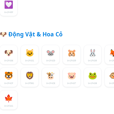
💟
U+1F49F
🐶
Động Vật & Hoa Cỏ
🐶
🐱
🐭
🐹
🐰

U+1F436
U+1F431
U+1F42D
U+1F439
U+1F430
U+1
🐯
🦁
🐮
🐷
🐸

U+1F42F
U+1F981
U+1F42E
U+1F437
U+1F438
U+1
🍁
U+1F341