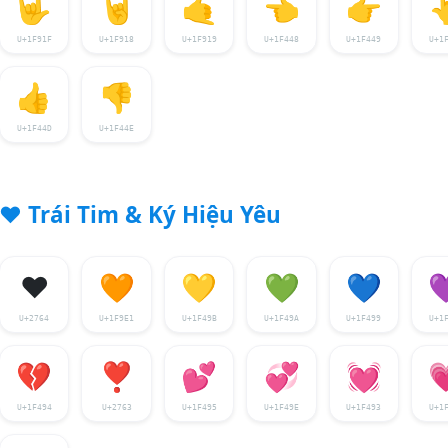
🤟
🤘
🤙
👈
👉

U+1F91F
U+1F918
U+1F919
U+1F448
U+1F449
U+1
👍
👎
U+1F44D
U+1F44E
❤️
Trái Tim & Ký Hiệu Yêu
❤️
🧡
💛
💚
💙

U+2764
U+1F9E1
U+1F49B
U+1F49A
U+1F499
U+1
💔
❣️
💕
💞
💓

U+1F494
U+2763
U+1F495
U+1F49E
U+1F493
U+1