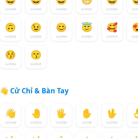
U+1F600
U+1F603
U+1F604
U+1F601
U+1F606
U+1
🙃
😉
😊
😇
🥰

U+1F643
U+1F609
U+1F60A
U+1F607
U+1F970
U+1
😚
😙
U+1F61A
U+1F619
👋
Cử Chỉ & Bàn Tay
👋
🤚
🖐️
✋
🖖

U+1F44B
U+1F91A
U+1F590
U+270B
U+1F596
U+1