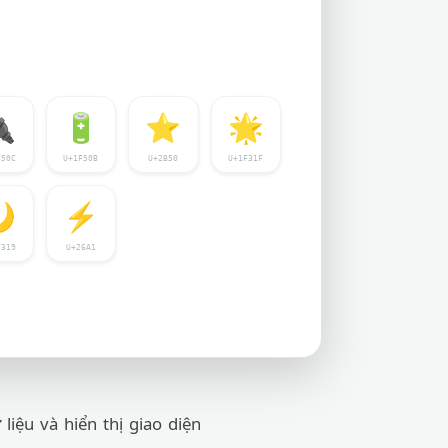

🔋
⭐
🌟
F50C
U+1F50B
U+2B50
U+1F31F

⚡
F319
U+26A1
liệu và hiển thị giao diện