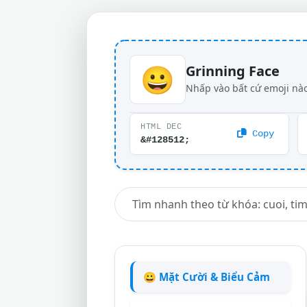
😀
Grinning Face
Nhấp vào bất cứ emoji nào
HTML DEC
Copy
&#128512;
😀 Mặt Cười & Biểu Cảm