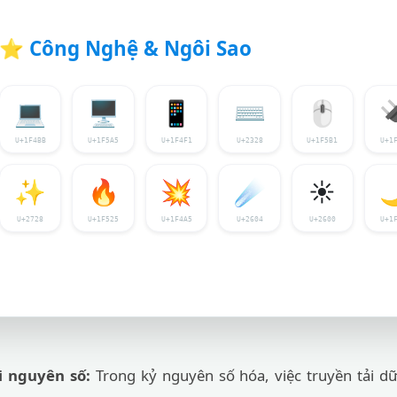
⭐
Công Nghệ & Ngôi Sao
💻
🖥️
📱
⌨️
🖱️

U+1F4BB
U+1F5A5
U+1F4F1
U+2328
U+1F5B1
U+1
✨
🔥
💥
☄️
☀️

U+2728
U+1F525
U+1F4A5
U+2604
U+2600
U+1
i nguyên số:
Trong kỷ nguyên số hóa, việc truyền tải dữ 