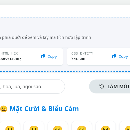
 phía dưới để xem và lấy mã tích hợp lập trình
HTML HEX
CSS ENTITY
Copy
Copy
&#x1F600;
\1F600
LÀM MỚI
😀
Mặt Cười & Biểu Cảm
😀
😃
😄
😁
😆
