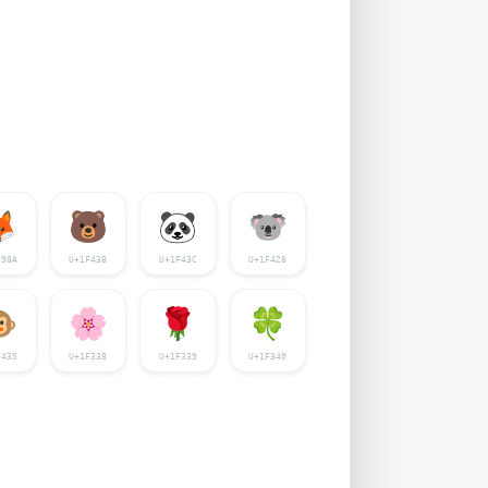

🐻
🐼
🐨
F98A
U+1F43B
U+1F43C
U+1F428

🌸
🌹
🍀
F435
U+1F338
U+1F339
U+1F340