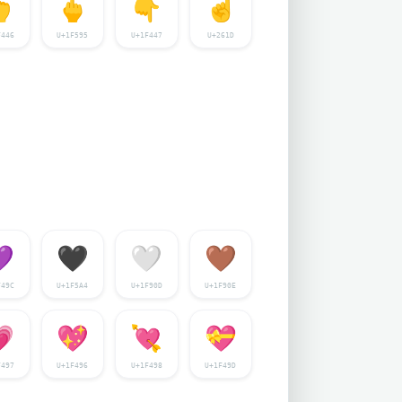

🖕
👇
☝️
F446
U+1F595
U+1F447
U+261D

🖤
🤍
🤎
F49C
U+1F5A4
U+1F90D
U+1F90E

💖
💘
💝
F497
U+1F496
U+1F498
U+1F49D