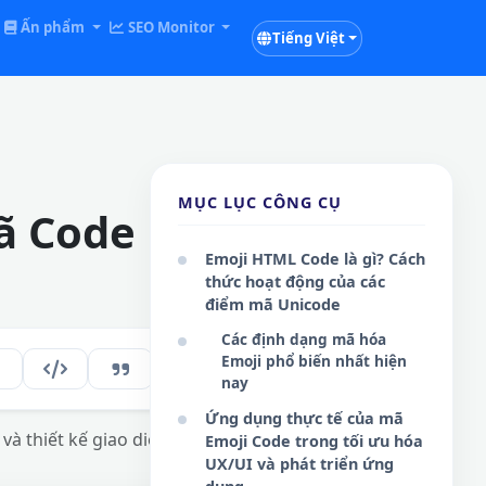
Ấn phẩm
SEO Monitor
Tiếng Việt
MỤC LỤC CÔNG CỤ
 Code Entity
Emoji HTML Code là gì? Cách
thức hoạt động của các
điểm mã Unicode
Các định dạng mã hóa
Emoji phổ biến nhất hiện
229
VI
nay
Ứng dụng thực tế của mã
à thiết kế giao diện tối ưu hóa hiệu năng.
Emoji Code trong tối ưu hóa
UX/UI và phát triển ứng