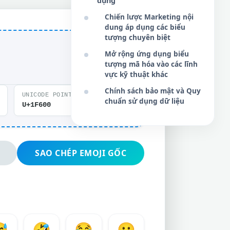
dụng
Chiến lược Marketing nội
dung áp dụng các biểu
tượng chuyên biệt
Mở rộng ứng dụng biểu
tượng mã hóa vào các lĩnh
vực kỹ thuật khác
Chính sách bảo mật và Quy
UNICODE POINT
chuẩn sử dụng dữ liệu
Copy
U+1F600
SAO CHÉP EMOJI GỐC

🤣
😂
🙂