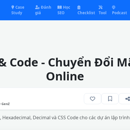
Case
Đánh
Học
Study
giá
SEO
Checklist
Tool
Podcast
& Code - Chuyển Đổi Mã
Online
O GenZ
 Hexadecimal, Decimal và CSS Code cho các dự án lập trình v