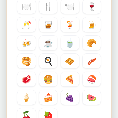
🍽️
🍴
🍽
🍷
🥂
🥃
🍹
🍺
🍻
☕
🍵
🥐
🥞
🍳
🧇
🥓
🥩
🍔
🍕
🍣
🍦
🍰
🍇
🍉
🍒
🍓