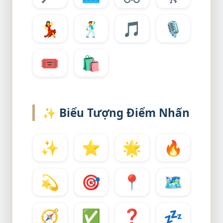
💃
🕺
🎵
🎙️
🎟️
🛍️
✨
Biểu Tượng Điểm Nhấn
✨
⭐
🌟
🔥
💫
🎯
📍
🗺️
🧭
✅
❓
💤