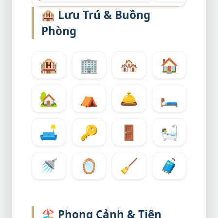
🏨
Lưu Trú & Buồng
Phòng
🏨
🏢
🏘️
🏠
🏡
⛺
🛎️
🛏️
🛋️
🔑
🚪
🛀
🚿
🪞
🧹
🧳
🏖️
Phong Cảnh & Tiện