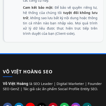
các công cụ này.
Cam kết bảo mật:
Để bảo vệ quyền riêng tư,
hệ thống của chúng tôi
tuyệt đối không lưu
trữ
, không sao lưu bất kỳ nội dung hoặc thông
tin cá nhân nào bạn nhập vào. Mọi quá trình
xử lý dữ liệu được thực hiện trực tiếp trên
trình duyệt của bạn (Client-side).
VÕ VIỆT HOÀNG SEO
Võ Việt Hoàng
là SEO Leader | Digital Marketer | Founder
SEO GenZ | Tác giả các ấn phẩm Social Profile Entity SEO.