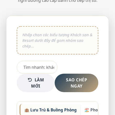
nghỉ dưỡng cao cấp dành cho tiếp thị số.
LÀM
SAO CHÉP
MỚI
NGAY
🏨 Lưu Trú & Buồng Phòng
🏖️ Phong Cảnh