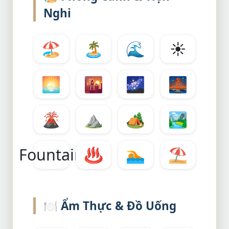
Nghi
🏖️
🏝️
🌊
☀️
🌅
🌇
🌌
🌉
🌋
⛰️
🏕️
🏞️
Fountain
♨️
🏊
⛱️
🍽️
Ẩm Thực & Đồ Uống