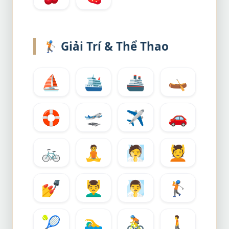
🏌️
Giải Trí & Thể Thao
⛵
🛳️
🚢
🛶
🛟
🛫
✈️
🚗
🚲
🧘
🧖
💆
💅
💆‍♂️
🧖‍♂️
🏌️
🎾
🏊‍♂️
🚴
🚶