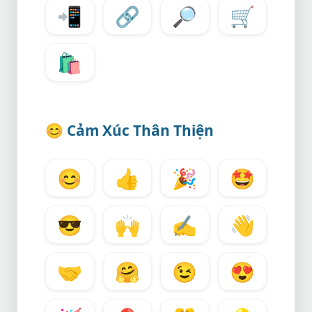
📲
🔗
🔎
🛒
🛍️
😊
Cảm Xúc Thân Thiện
😊
👍
🎉
🤩
😎
🙌
✍️
👋
🤝
🤗
😉
😍