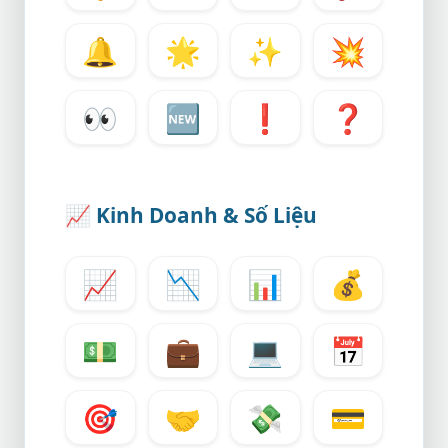
🔔
🌟
✨
💥
👀
🆕
❗
❓
📈
Kinh Doanh & Số Liệu
📈
📉
📊
💰
💵
💼
💻
📅
🎯
🤝
💸
💳