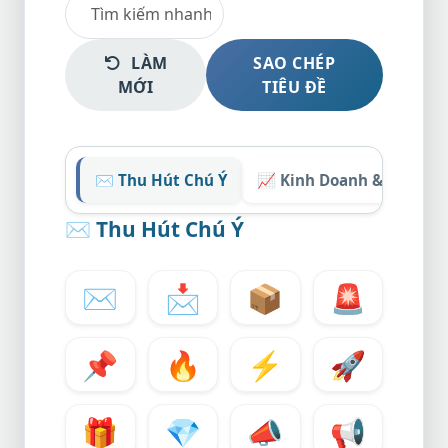
LÀM
SAO CHÉP
MỚI
TIÊU ĐỀ
✉️ Thu Hút Chú Ý
📈 Kinh Doanh & Số Liệu
✉️
Thu Hút Chú Ý
✉️
📩
📦
🚨
📌
🔥
⚡
🚀
🎁
💎
📣
📢