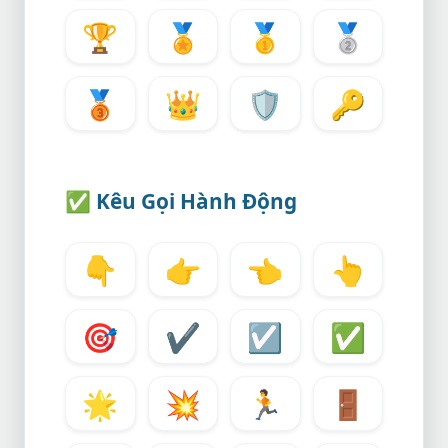
🏆
🏅
🥇
🥈
🥉
👑
🛡️
🔑
✅
Kêu Gọi Hành Động
👇
👉
👈
👆
🎯
✔️
☑️
✅
🌟
💥
🏃
🚪