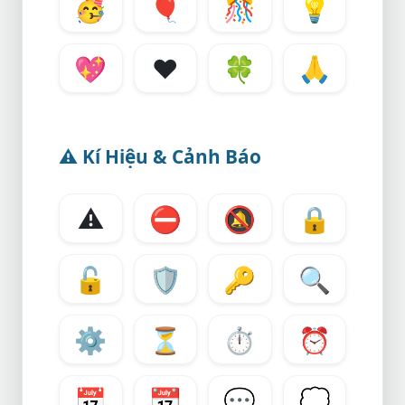
🥳
🎈
🎊
💡
💖
❤️
🍀
🙏
⚠️
Kí Hiệu & Cảnh Báo
⚠️
⛔
🔕
🔒
🔓
🛡️
🔑
🔍
⚙️
⏳
⏱️
⏰
📅
📆
💬
💭