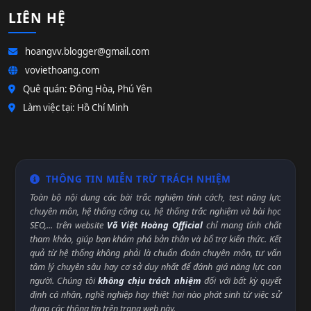
LIÊN HỆ
hoangvv.blogger@gmail.com
voviethoang.com
Quê quán: Đông Hòa, Phú Yên
Làm việc tại: Hồ Chí Minh
THÔNG TIN MIỄN TRỪ TRÁCH NHIỆM
Toàn bộ nội dung các bài trắc nghiệm tính cách, test năng lực
chuyên môn, hệ thống công cụ, hệ thống trắc nghiệm và bài học
SEO,... trên website
Võ Việt Hoàng Official
chỉ mang tính chất
tham khảo, giúp bạn khám phá bản thân và bổ trợ kiến thức. Kết
quả từ hệ thống không phải là chuẩn đoán chuyên môn, tư vấn
tâm lý chuyên sâu hay cơ sở duy nhất để đánh giá năng lực con
người. Chúng tôi
không chịu trách nhiệm
đối với bất kỳ quyết
định cá nhân, nghề nghiệp hay thiệt hại nào phát sinh từ việc sử
dụng các thông tin trên trang web này.