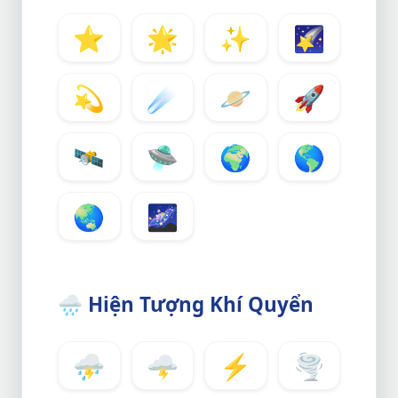
⭐
🌟
✨
🌠
💫
☄️
🪐
🚀
🛰️
🛸
🌍
🌎
🌏
🌌
🌧️
Hiện Tượng Khí Quyển
⛈️
🌩️
⚡
🌪️