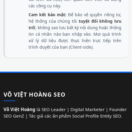
các công cụ này.
Cam kết bảo mật:
Để bảo vệ quyền riêng tư,
hệ thống của chúng tôi
tuyệt đối không lưu
trữ
, không sao lưu bất kỳ nội dung hoặc thông
tin cá nhân nào bạn nhập vào. Mọi quá trình
xử lý dữ liệu được thực hiện trực tiếp trên
trình duyệt của bạn (Client-side).
VÕ VIỆT HOÀNG SEO
Võ Việt Hoàng
là SEO Leader | Digital Marketer | Founder
SEO GenZ | Tác giả các ấn phẩm Social Profile Entity SEO.