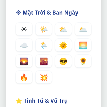
☀️
Mặt Trời & Ban Ngày
☀️
🌤️
⛅
🌥️
☁️
🌦️
🌞
🌅
🌄
🌇
😎
🌻
🔥
💥
⭐
Tinh Tú & Vũ Trụ