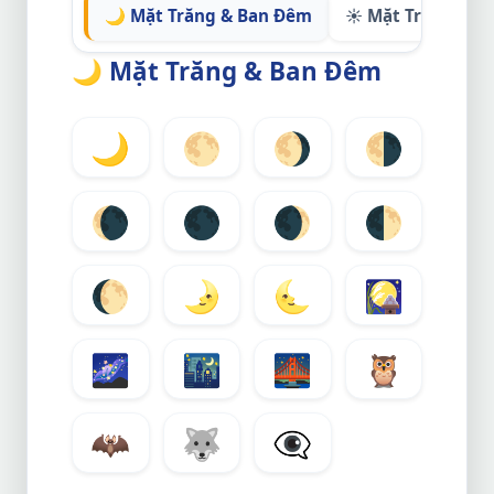
🌙 Mặt Trăng & Ban Đêm
☀️ Mặt Trời & Ba
🌙
Mặt Trăng & Ban Đêm
🌙
🌕
🌖
🌗
🌘
🌑
🌒
🌓
🌔
🌛
🌜
🎑
🌌
🌃
🌉
🦉
🦇
🐺
👁️