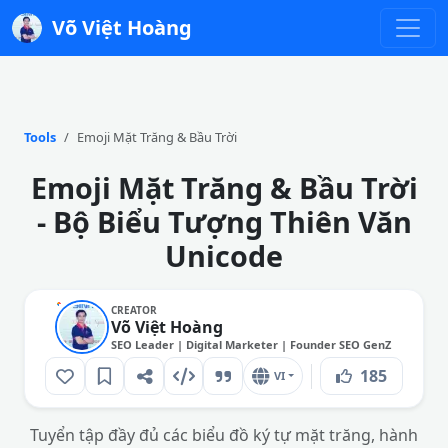
Võ Việt Hoàng
Tools
Emoji Mặt Trăng & Bầu Trời
Emoji Mặt Trăng & Bầu Trời
- Bộ Biểu Tượng Thiên Văn
Unicode
CREATOR
Võ Việt Hoàng
SEO Leader | Digital Marketer | Founder SEO GenZ
185
VI
Tuyển tập đầy đủ các biểu đồ ký tự mặt trăng, hành