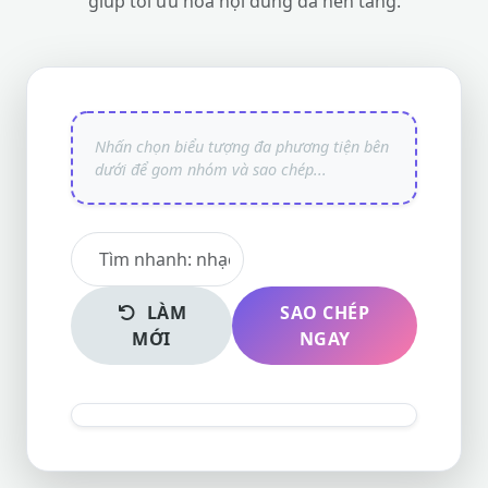
giúp tối ưu hóa nội dung đa nền tảng.
LÀM
SAO CHÉP
MỚI
NGAY