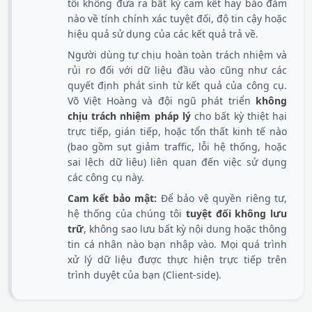
tôi không đưa ra bất kỳ cam kết hay bảo đảm
nào về tính chính xác tuyệt đối, độ tin cậy hoặc
hiệu quả sử dụng của các kết quả trả về.
Người dùng tự chịu hoàn toàn trách nhiệm và
rủi ro đối với dữ liệu đầu vào cũng như các
quyết định phát sinh từ kết quả của công cụ.
Võ Việt Hoàng và đội ngũ phát triển
không
chịu trách nhiệm pháp lý
cho bất kỳ thiệt hại
trực tiếp, gián tiếp, hoặc tổn thất kinh tế nào
(bao gồm sụt giảm traffic, lỗi hệ thống, hoặc
sai lệch dữ liệu) liên quan đến việc sử dụng
các công cụ này.
Cam kết bảo mật:
Để bảo vệ quyền riêng tư,
hệ thống của chúng tôi
tuyệt đối không lưu
trữ
, không sao lưu bất kỳ nội dung hoặc thông
tin cá nhân nào bạn nhập vào. Mọi quá trình
xử lý dữ liệu được thực hiện trực tiếp trên
trình duyệt của bạn (Client-side).