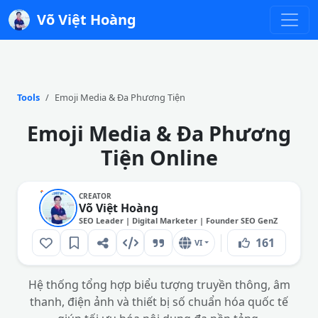
Võ Việt Hoàng
Tools
Emoji Media & Đa Phương Tiện
Emoji Media & Đa Phương
Tiện Online
CREATOR
Võ Việt Hoàng
SEO Leader | Digital Marketer | Founder SEO GenZ
161
VI
Hệ thống tổng hợp biểu tượng truyền thông, âm
thanh, điện ảnh và thiết bị số chuẩn hóa quốc tế