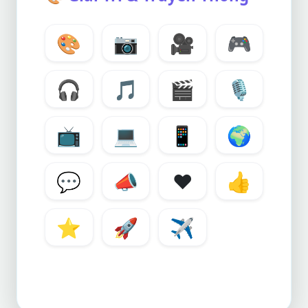
🎨
📷
🎥
🎮
🎧
🎵
🎬
🎙️
📺
💻
📱
🌍
💬
📣
❤️
👍
⭐
🚀
✈️