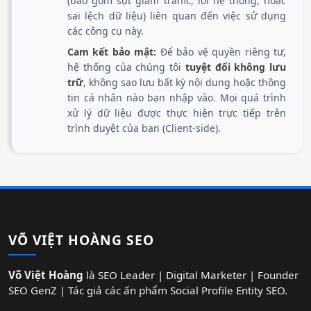
(bao gồm sụt giảm traffic, lỗi hệ thống, hoặc
sai lệch dữ liệu) liên quan đến việc sử dụng
các công cụ này.
Cam kết bảo mật:
Để bảo vệ quyền riêng tư,
hệ thống của chúng tôi
tuyệt đối không lưu
trữ
, không sao lưu bất kỳ nội dung hoặc thông
tin cá nhân nào bạn nhập vào. Mọi quá trình
xử lý dữ liệu được thực hiện trực tiếp trên
trình duyệt của bạn (Client-side).
VÕ VIỆT HOÀNG SEO
Võ Việt Hoàng
là SEO Leader | Digital Marketer | Founder
SEO GenZ | Tác giả các ấn phẩm Social Profile Entity SEO.