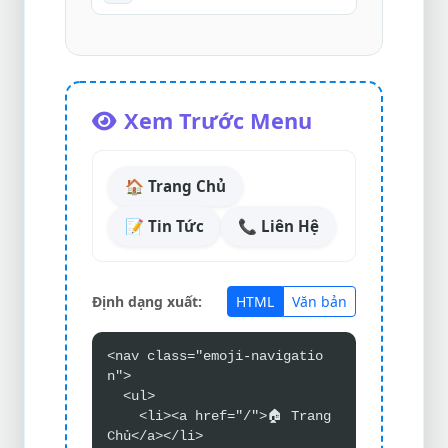
Xem Trước Menu
🏠
Trang Chủ
📝
Tin Tức
📞
Liên Hệ
Định dạng xuất:
HTML
Văn bản
<nav class="emoji-navigatio
n">
  <ul>
    <li><a href="/">🏠 Trang 
Chủ</a></li>