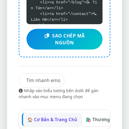
    <li><a href="/blog">📝 Ti
n Tức</a></li>
    <li><a href="/contact">📞 
Liên Hệ</a></li>
  </ul>
</nav>
SAO CHÉP MÃ
NGUỒN
Nhấp vào biểu tượng bên dưới để gán
nhanh vào mục menu đang chọn
🏠 Cơ Bản & Trang Chủ
🛍️ Thương Mại & 