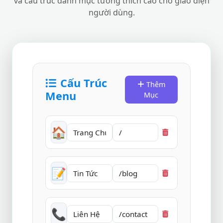
và cấu trúc danh mục tương thích cao cho giao diện
người dùng.
Cấu Trúc
Thêm
Menu
Mục
🏠
📝
📞