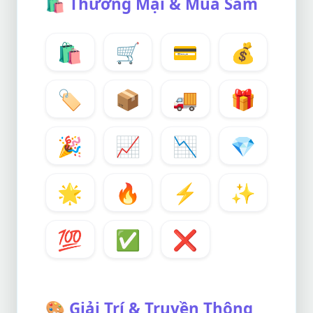
🛍️
Thương Mại & Mua Sắm
🛍️
🛒
💳
💰
🏷️
📦
🚚
🎁
🎉
📈
📉
💎
🌟
🔥
⚡
✨
💯
✅
❌
🎨
Giải Trí & Truyền Thông