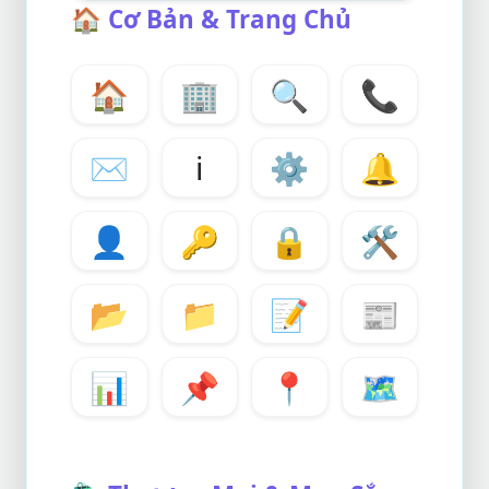
🏠
Cơ Bản & Trang Chủ
🏠
🏢
🔍
📞
✉️
ℹ️
⚙️
🔔
👤
🔑
🔒
🛠️
📂
📁
📝
📰
📊
📌
📍
🗺️