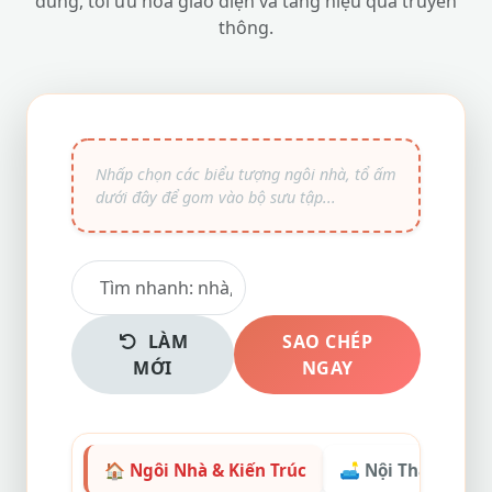
dung, tối ưu hóa giao diện và tăng hiệu quả truyền
thông.
LÀM
SAO CHÉP
MỚI
NGAY
🏠 Ngôi Nhà & Kiến Trúc
🛋️ Nội Thất & Ph