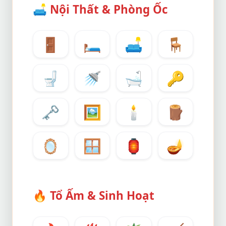
🛋️
Nội Thất & Phòng Ốc
🚪
🛏️
🛋️
🪑
🚽
🚿
🛁
🔑
🗝️
🖼️
🕯️
🪵
🪞
🪟
🏮
🪔
🔥
Tổ Ấm & Sinh Hoạt