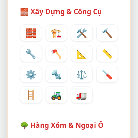
🧱
Xây Dựng & Công Cụ
🧱
🏗️
🛠️
🔨
🔧
🪓
📐
📏
⚙️
🔩
⚖️
🪛
🪜
🚜
🚛
🌳
Hàng Xóm & Ngoại Ô