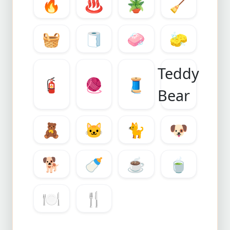
🔥
♨️
🪴
🧹
🧺
🧻
🧼
🧽
Teddy
🧯
🧶
🧵
Bear
🧸
🐱
🐈
🐶
🐕
🍼
☕
🍵
🍽️
🍴