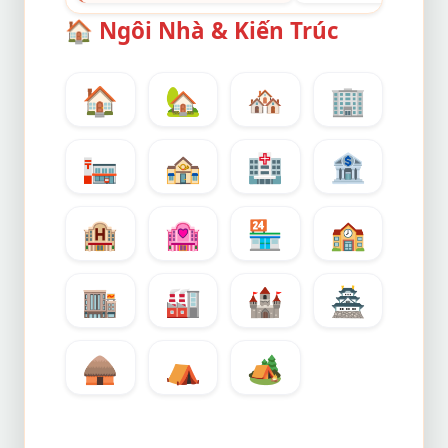
🏠
Ngôi Nhà & Kiến Trúc
🏠
🏡
🏘️
🏢
🏣
🏤
🏥
🏦
🏨
🏩
🏪
🏫
🏬
🏭
🏰
🏯
🛖
⛺
🏕️