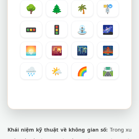
🌳
🌲
🌴
🚏
🚥
🚦
⛲
🌌
🌅
🌇
🌃
🌉
🌧️
🌤️
🌈
🛣️
Khái niệm kỹ thuật về không gian số:
Trong xu