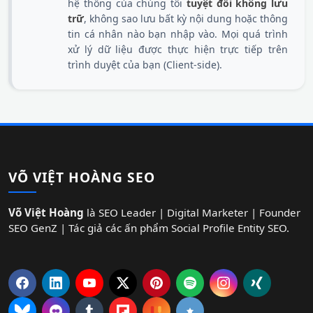
hệ thống của chúng tôi
tuyệt đối không lưu
trữ
, không sao lưu bất kỳ nội dung hoặc thông
tin cá nhân nào bạn nhập vào. Mọi quá trình
xử lý dữ liệu được thực hiện trực tiếp trên
trình duyệt của bạn (Client-side).
VÕ VIỆT HOÀNG SEO
Võ Việt Hoàng
là SEO Leader | Digital Marketer | Founder
SEO GenZ | Tác giả các ấn phẩm Social Profile Entity SEO.