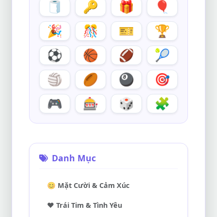
🧻
🔑
🎁
🎈
🎉
🎊
🎫
🏆
⚽
🏀
🏈
🎾
🏐
🏉
🎱
🎯
🎮
🎰
🎲
🧩
Danh Mục
😊 Mặt Cười & Cảm Xúc
❤️ Trái Tim & Tình Yêu