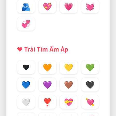
🫂
💖
💗
💓
💞
❤️
Trái Tim Ấm Áp
❤️
🧡
💛
💚
💙
💜
🤎
🖤
🤍
❣️
💝
💘