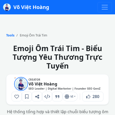
Võ Việt Hoàng
Tools
Emoji Ôm Trái Tim
Emoji Ôm Trái Tim - Biểu
Tượng Yêu Thương Trực
Tuyến
CREATOR
Võ Việt Hoàng
SEO Leader | Digital Marketer | Founder SEO GenZ
280
VI
Hệ thống tổng hợp và thiết lập chuỗi biểu tượng ôm