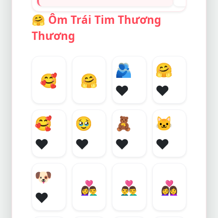
🤗
Ôm Trái Tim Thương
Thương
🫂
🤗
🥰
🤗
❤️
❤️
🥰
🥹
🧸
🐱
❤️
❤️
❤️
❤️
🐶
👩‍❤️‍👨
👨‍❤️‍👨
👩‍❤️‍👩
❤️