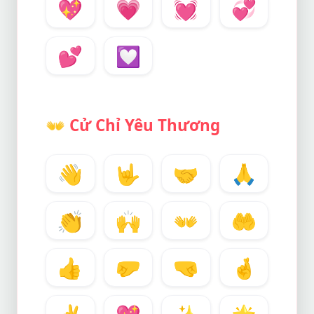
💖
💗
💓
💞
💕
💟
👐
Cử Chỉ Yêu Thương
👋
🤟
🤝
🙏
👏
🙌
👐
🤲
👍
🤛
🤜
🤞