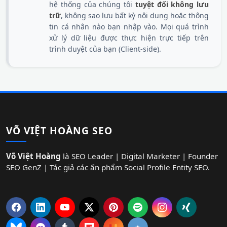
hệ thống của chúng tôi
tuyệt đối không lưu
trữ
, không sao lưu bất kỳ nội dung hoặc thông
tin cá nhân nào bạn nhập vào. Mọi quá trình
xử lý dữ liệu được thực hiện trực tiếp trên
trình duyệt của bạn (Client-side).
VÕ VIỆT HOÀNG SEO
Võ Việt Hoàng
là SEO Leader | Digital Marketer | Founder
SEO GenZ | Tác giả các ấn phẩm Social Profile Entity SEO.