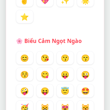
✌️
💖
✨
🌟
⭐
🌸
Biểu Cảm Ngọt Ngào
😊
😘
😗
😙
😚
😋
😛
😜
🤪
😝
😇
🤩
🥳
😸
😻
😽