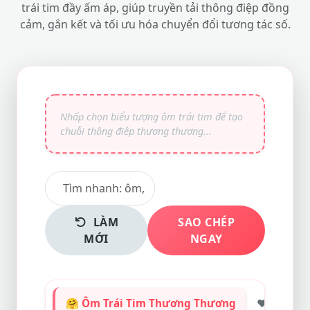
trái tim đầy ấm áp, giúp truyền tải thông điệp đồng
cảm, gắn kết và tối ưu hóa chuyển đổi tương tác số.
LÀM
SAO CHÉP
MỚI
NGAY
🤗 Ôm Trái Tim Thương Thương
❤️ Trái T