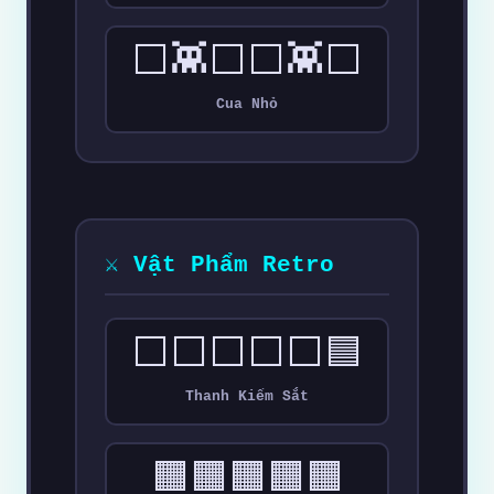
⬜👾⬜⬜👾⬜
Cua Nhỏ
⚔️ Vật Phẩm Retro
⬜⬜⬜⬜⬜🟦
Thanh Kiếm Sắt
🟧🟧🟧🟧🟧