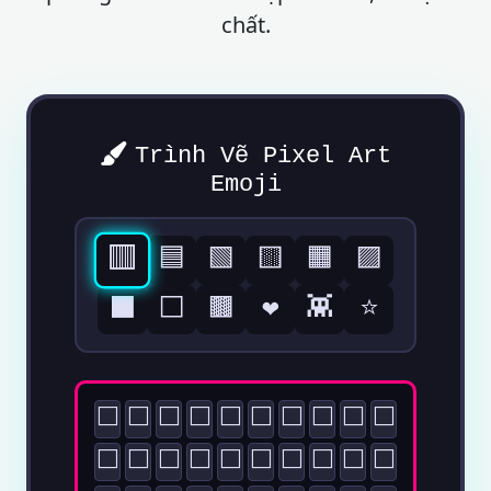
chất.
Trình Vẽ Pixel Art
Emoji
🟥
🟦
🟩
🟨
🟧
🟪
⬛
⬜
🟫
❤️
👾
⭐
⬜
⬜
⬜
⬜
⬜
⬜
⬜
⬜
⬜
⬜
⬜
⬜
⬜
⬜
⬜
⬜
⬜
⬜
⬜
⬜