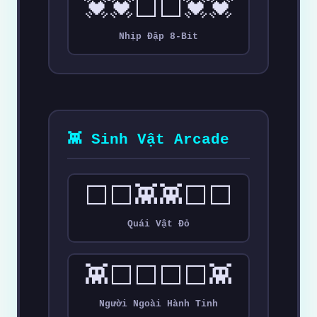
💓💓⬜⬜💓💓
Nhịp Đập 8-Bit
👾 Sinh Vật Arcade
⬜⬜👾👾⬜⬜
Quái Vật Đỏ
👾⬜⬜⬜⬜👾
Người Ngoài Hành Tinh