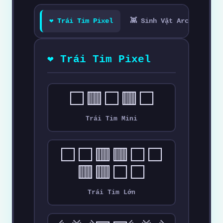
❤️ Trái Tim Pixel
👾 Sinh Vật Arcade
⚔
❤️ Trái Tim Pixel
⬜🟥⬜🟥⬜
Trái Tim Mini
⬜⬜🟥🟥⬜⬜
🟥🟥⬜⬜
Trái Tim Lớn