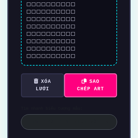
⬜⬜⬜⬜⬜⬜⬜⬜⬜⬜
⬜⬜⬜⬜⬜⬜⬜⬜⬜⬜
⬜⬜⬜⬜⬜⬜⬜⬜⬜⬜
⬜⬜⬜⬜⬜⬜⬜⬜⬜⬜
⬜⬜⬜⬜⬜⬜⬜⬜⬜⬜
⬜⬜⬜⬜⬜⬜⬜⬜⬜⬜
⬜⬜⬜⬜⬜⬜⬜⬜⬜⬜
⬜⬜⬜⬜⬜⬜⬜⬜⬜⬜
XÓA
SAO
LƯỚI
CHÉP ART
Tìm nhanh biểu tượng mẫu: