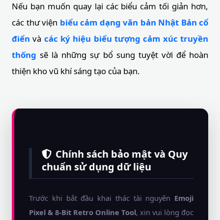
Nếu bạn muốn quay lại các biểu cảm tối giản hơn,
các thư viện
biểu cảm dạng văn bản Nhật Bản cổ
điển
và
các ký hiệu biểu tượng cảm xúc truyền
thống
sẽ là những sự bổ sung tuyệt vời để hoàn
thiện kho vũ khí sáng tạo của bạn.
Chính sách bảo mật và Quy
chuẩn sử dụng dữ liệu
Trước khi bắt đầu khai thác tài nguyên
Emoji
Pixel & 8-Bit Retro Online Tool
, xin vui lòng đọc