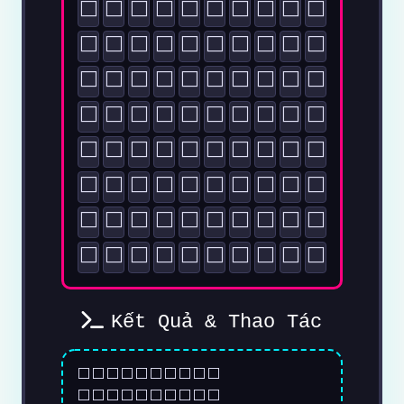
⬜
⬜
⬜
⬜
⬜
⬜
⬜
⬜
⬜
⬜
⬜
⬜
⬜
⬜
⬜
⬜
⬜
⬜
⬜
⬜
⬜
⬜
⬜
⬜
⬜
⬜
⬜
⬜
⬜
⬜
⬜
⬜
⬜
⬜
⬜
⬜
⬜
⬜
⬜
⬜
⬜
⬜
⬜
⬜
⬜
⬜
⬜
⬜
⬜
⬜
⬜
⬜
⬜
⬜
⬜
⬜
⬜
⬜
⬜
⬜
⬜
⬜
⬜
⬜
⬜
⬜
⬜
⬜
⬜
⬜
⬜
⬜
⬜
⬜
⬜
⬜
⬜
⬜
⬜
⬜
Kết Quả & Thao Tác
⬜⬜⬜⬜⬜⬜⬜⬜⬜⬜
⬜⬜⬜⬜⬜⬜⬜⬜⬜⬜