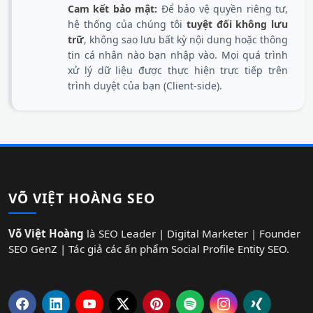
Cam kết bảo mật:
Để bảo vệ quyền riêng tư,
hệ thống của chúng tôi
tuyệt đối không lưu
trữ
, không sao lưu bất kỳ nội dung hoặc thông
tin cá nhân nào bạn nhập vào. Mọi quá trình
xử lý dữ liệu được thực hiện trực tiếp trên
trình duyệt của bạn (Client-side).
VÕ VIỆT HOÀNG SEO
Võ Việt Hoàng
là SEO Leader | Digital Marketer | Founder
SEO GenZ | Tác giả các ấn phẩm Social Profile Entity SEO.