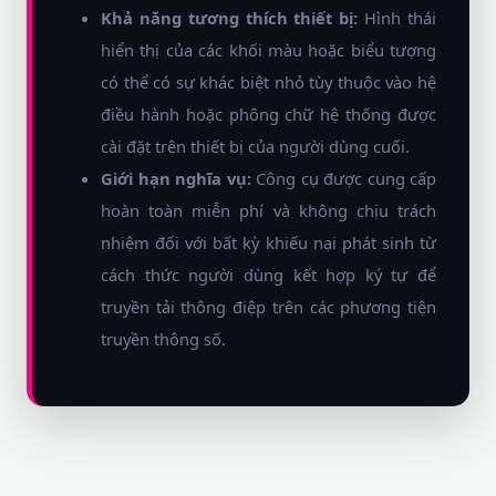
Khả năng tương thích thiết bị:
Hình thái
hiển thị của các khối màu hoặc biểu tượng
có thể có sự khác biệt nhỏ tùy thuộc vào hệ
điều hành hoặc phông chữ hệ thống được
cài đặt trên thiết bị của người dùng cuối.
Giới hạn nghĩa vụ:
Công cụ được cung cấp
hoàn toàn miễn phí và không chịu trách
nhiệm đối với bất kỳ khiếu nại phát sinh từ
cách thức người dùng kết hợp ký tự để
truyền tải thông điệp trên các phương tiện
truyền thông số.