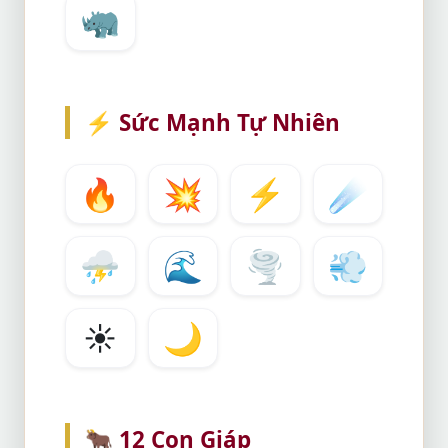
🦏
⚡
Sức Mạnh Tự Nhiên
🔥
💥
⚡
☄️
⛈️
🌊
🌪
💨
☀️
🌙
🐂
12 Con Giáp