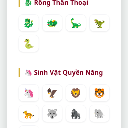
🐉
Rồng Thần Thoại
🐉
🐲
🦕
🦖
🐍
🦄
Sinh Vật Quyền Năng
🦄
🦅
🦁
🐯
🐆
🐺
🦍
🐘