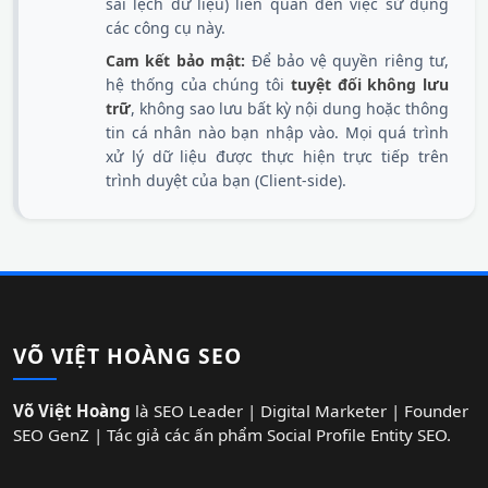
sai lệch dữ liệu) liên quan đến việc sử dụng
các công cụ này.
Cam kết bảo mật:
Để bảo vệ quyền riêng tư,
hệ thống của chúng tôi
tuyệt đối không lưu
trữ
, không sao lưu bất kỳ nội dung hoặc thông
tin cá nhân nào bạn nhập vào. Mọi quá trình
xử lý dữ liệu được thực hiện trực tiếp trên
trình duyệt của bạn (Client-side).
VÕ VIỆT HOÀNG SEO
Võ Việt Hoàng
là SEO Leader | Digital Marketer | Founder
SEO GenZ | Tác giả các ấn phẩm Social Profile Entity SEO.