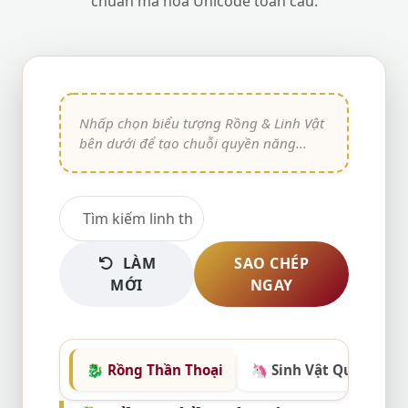
chuẩn mã hóa Unicode toàn cầu.
LÀM
SAO CHÉP
MỚI
NGAY
🐉 Rồng Thần Thoại
🦄 Sinh Vật Quyền Nă