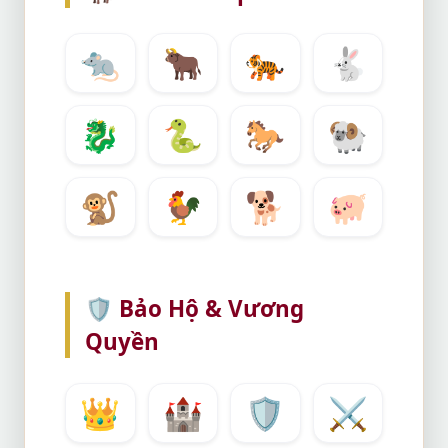
🐀
🐂
🐅
🐇
🐉
🐍
🐎
🐏
🐒
🐓
🐕
🐖
🛡️
Bảo Hộ & Vương
Quyền
👑
🏰
🛡️
⚔️