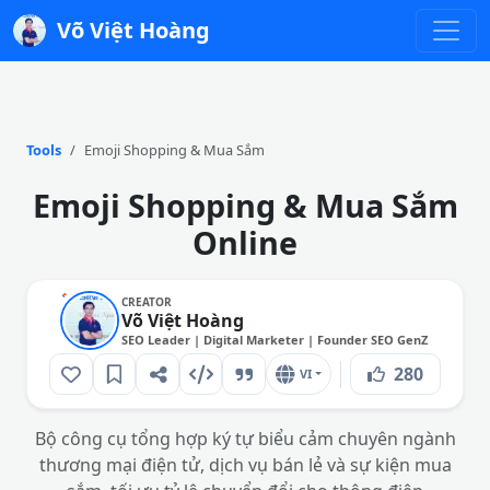
Võ Việt Hoàng
Tools
Emoji Shopping & Mua Sắm
Emoji Shopping & Mua Sắm
Online
CREATOR
Võ Việt Hoàng
SEO Leader | Digital Marketer | Founder SEO GenZ
280
VI
Bộ công cụ tổng hợp ký tự biểu cảm chuyên ngành
thương mại điện tử, dịch vụ bán lẻ và sự kiện mua