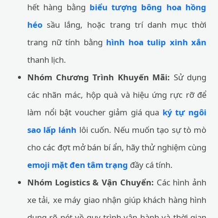
hết hàng bằng
biểu tượng bông hoa hồng
héo
sầu lắng, hoặc trang trí danh mục thời
trang nữ tính bằng
hình hoa tulip xinh xắn
thanh lịch.
Nhóm Chương Trình Khuyến Mãi:
Sử dụng
các nhãn mác, hộp quà và hiệu ứng rực rỡ để
làm nổi bật voucher giảm giá qua
ký tự ngôi
sao lấp lánh
lôi cuốn. Nếu muốn tạo sự tò mò
cho các đợt mở bán bí ẩn, hãy thử nghiệm cùng
emoji mặt đen tâm trạng
đầy cá tính.
Nhóm Logistics & Vận Chuyển:
Các hình ảnh
xe tải, xe máy giao nhận giúp khách hàng hình
dung rõ nét về quy trình vận hành và thời gian