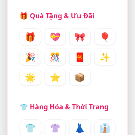
🎁
Quà Tặng & Ưu Đãi
🎁
💝
🎀
🎈
🎉
🎊
🧧
✨
🌟
⭐
📦
👕
Hàng Hóa & Thời Trang
👕
👚
👗
👔