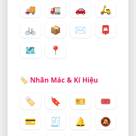
🚚
🚛
🚗
🛵
🚲
📦
✉️
📮
🗺️
📍
🏷️
Nhãn Mác & Kí Hiệu
🏷️
🔖
🎫
🎟️
💳
🧾
🔔
🔕