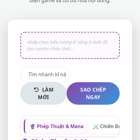
diện game và tối ưu hóa nội dung.
LÀM
SAO CHÉP
MỚI
NGAY
🔮 Phép Thuật & Mana
⚔️ Chiến Đấu & Vật