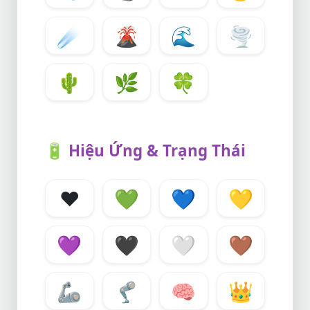
☄️
🌋
🌊
🌪️
🌵
🌿
🍀
🔋
Hiệu Ứng & Trạng Thái
❤️
💚
💙
💛
💜
🖤
🤍
🤎
🦾
🦿
🧠
👑