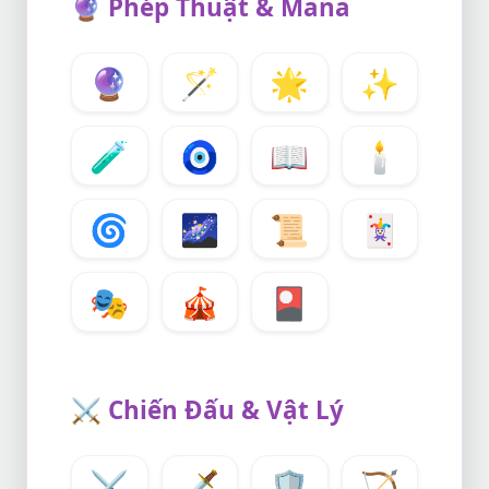
🔮
Phép Thuật & Mana
🔮
🪄
🌟
✨
🧪
🧿
📖
🕯️
🌀
🌌
📜
🃏
🎭
🎪
🎴
⚔️
Chiến Đấu & Vật Lý
⚔️
🗡️
🛡️
🏹