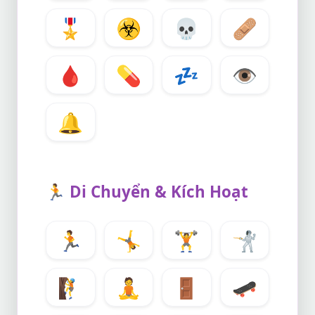
🎖️
☣️
💀
🩹
🩸
💊
💤
👁️
🔔
🏃
Di Chuyển & Kích Hoạt
🏃
🤸
🏋️
🤺
🧗
🧘
🚪
🛹