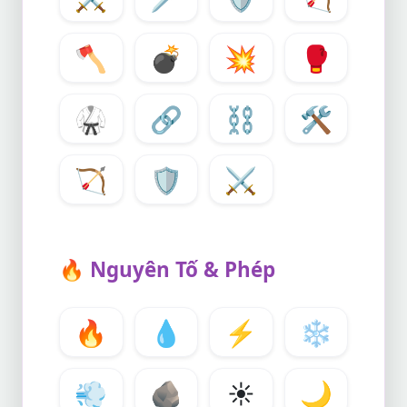
🪓
💣
💥
🥊
🥋
🔗
⛓️
🛠️
🏹
🛡️
⚔️
🔥
Nguyên Tố & Phép
🔥
💧
⚡
❄️
💨
🪨
☀️
🌙