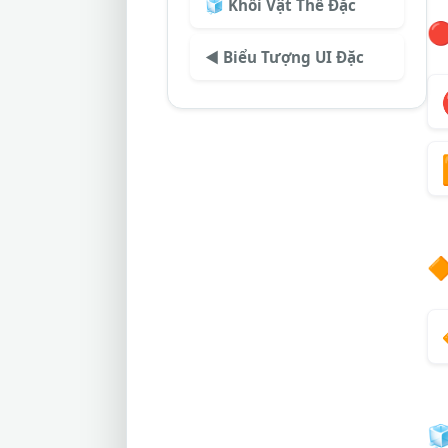
🧊 Khối Vật Thể Đặc

◀️ Biểu Tượng UI Đặc

