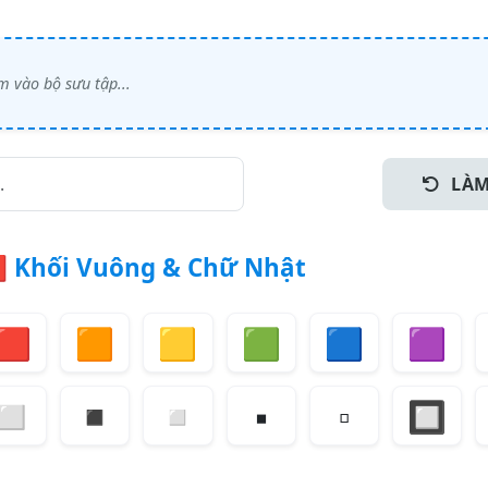
LÀM

Khối Vuông & Chữ Nhật
🟥
🟧
🟨
🟩
🟦
🟪
◻️
◾
◽
▪️
▫️
🔲