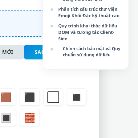
Phân tích cấu trúc thư viện
Emoji Khối Đặc kỹ thuật cao
Quy trình khai thác dữ liệu
DOM và tương tác Client-
Side
Chính sách bảo mật và Quy
 MỚI
SAO CHÉP NGAY
chuẩn sử dụng dữ liệu
🟫
⬛
⬜
◼️
🔳
🧱