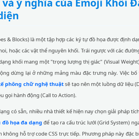
 và ý nghĩa của Emoji Khối Đ
diện
pes & Blocks) là một tập hợp các ký tự đồ họa được định dạ
oi, hoặc các vật thể nguyên khối. Trái ngược với các đườn
, dạng khối mang một "trọng lượng thị giác" (Visual Weight
động dừng lại ở những mảng màu đặc trưng này. Việc bố t
 kế phông chữ nghệ thuật
sẽ tạo nên một luồng dữ liệu (D
 gọi hành động (Call to Action).
ạng có sẵn, nhiều nhà thiết kế hiện nay chọn giải pháp tí
 đồ họa đa dạng
để tạo ra cấu trúc lưới (Grid System) n
ản không hỗ trợ code CSS trực tiếp. Phương pháp này đặc biệ