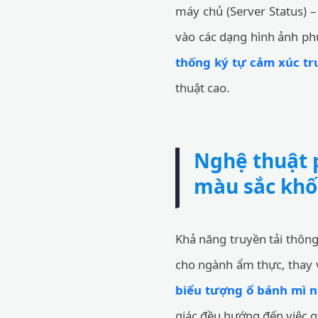
máy chủ (Server Status) –
vào các dạng hình ảnh phứ
thống ký tự cảm xúc tr
thuật cao.
Nghệ thuật p
màu sắc khố
Khả năng truyền tải thông
cho ngành ẩm thực, thay v
biểu tượng ổ bánh mì 
giác đều hướng đến việc g