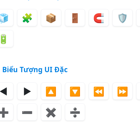
🧊
🧩
📦
🚪
🧲
🛡️
🔋
️
Biểu Tượng UI Đặc
◀️
▶️
🔼
🔽
⏪
⏩
➕
➖
✖️
➗