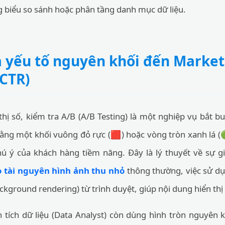
g biểu so sánh hoặc phân tầng danh mục dữ liệu.
 yếu tố nguyên khối đến Marketi
(CTR)
 thị số, kiểm tra A/B (A/B Testing) là một nghiệp vụ bắt b
ng một khối vuông đỏ rực (🟥) hoặc vòng tròn xanh lá (
hú ý của khách hàng tiềm năng. Đây là lý thuyết về sự g
 tài nguyên hình ảnh thu nhỏ
thông thường, việc sử dụ
ackground rendering) từ trình duyệt, giúp nội dung hiển th
tích dữ liệu (Data Analyst) còn dùng hình tròn nguyên k