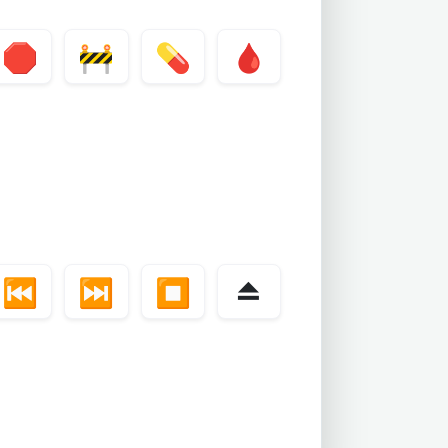
🛑
🚧
💊
🩸
⏮️
⏭️
⏹️
⏏️