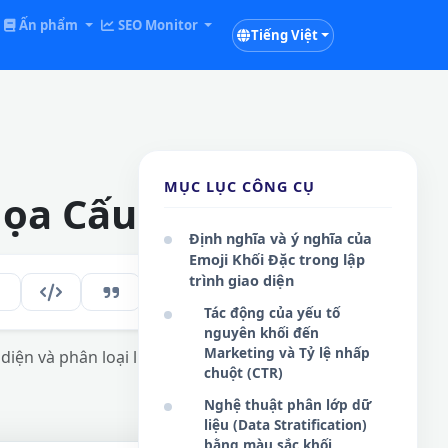
Ấn phẩm
SEO Monitor
Tiếng Việt
MỤC LỤC CÔNG CỤ
Họa Cấu Trúc
Định nghĩa và ý nghĩa của
Emoji Khối Đặc trong lập
trình giao diện
241
VI
Tác động của yếu tố
nguyên khối đến
Marketing và Tỷ lệ nhấp
iện và phân loại luồng dữ liệu thông qua
chuột (CTR)
Nghệ thuật phân lớp dữ
liệu (Data Stratification)
bằng màu sắc khối