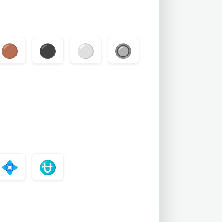
🟤
⚫
⚪
🔘
💠
⛎