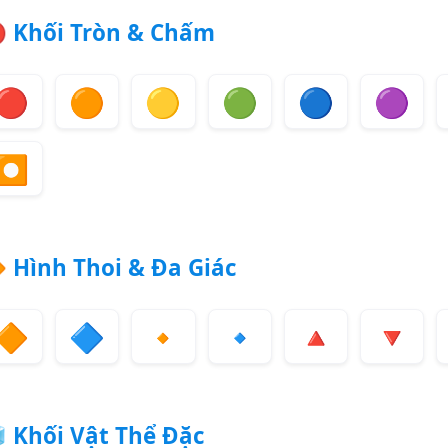

Khối Tròn & Chấm
🔴
🟠
🟡
🟢
🔵
🟣
⏺️

Hình Thoi & Đa Giác
🔶
🔷
🔸
🔹
🔺
🔻

Khối Vật Thể Đặc