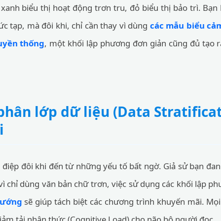
 xanh biểu thị hoạt động trơn tru, đỏ biểu thị bảo trì. Bạ
c tạp, mà đôi khi, chỉ cần thay vì dùng
các mẫu biểu cảm
uyền thống
, một khối lập phương đơn giản cũng đủ tạo 
hân lớp dữ liệu (Data Stratifica
i
 điệp đôi khi đến từ những yếu tố bất ngờ. Giả sử bạn đa
ì chỉ dùng văn bản chữ trơn, việc sử dụng các khối lập 
nướng
sẽ giúp tách biệt các chương trình khuyến mãi. Mọi
iảm tải nhận thức (Cognitive Load) cho não bộ người đọc.