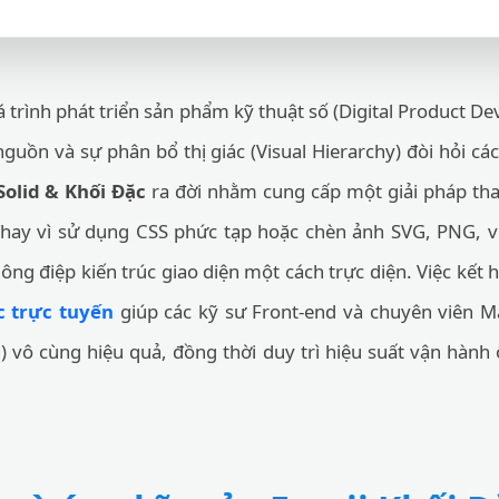
 trình phát triển sản phẩm kỹ thuật số (Digital Product De
ồn và sự phân bổ thị giác (Visual Hierarchy) đòi hỏi cá
Solid & Khối Đặc
ra đời nhằm cung cấp một giải pháp thay
Thay vì sử dụng CSS phức tạp hoặc chèn ảnh SVG, PNG, 
hông điệp kiến trúc giao diện một cách trực diện. Việc kết
c trực tuyến
giúp các kỹ sư Front-end và chuyên viên Ma
) vô cùng hiệu quả, đồng thời duy trì hiệu suất vận hành ổ