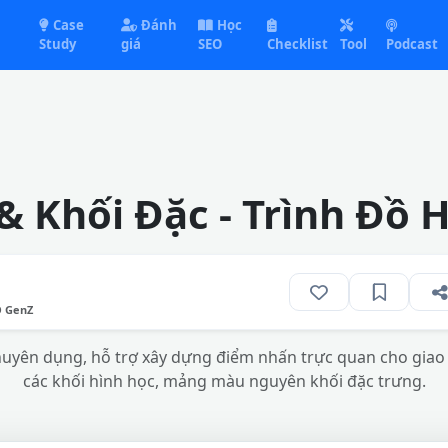
Case
Đánh
Học
Study
giá
SEO
Checklist
Tool
Podcast
 & Khối Đặc - Trình Đồ 
O GenZ
uyên dụng, hỗ trợ xây dựng điểm nhấn trực quan cho giao d
các khối hình học, mảng màu nguyên khối đặc trưng.