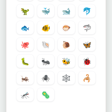
🦖
🐳
🐋
🐬
🐟
🐠
🐡
🦈
🐙
🐚
🐌
🦋
🐛
🐜
🐝
🐞
🦗
🕷️
🕸️
🦂
🦟
🦠