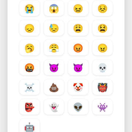
😭
😱
😖
😣
😞
😓
😩
😫
🥱
😤
😡
😠
🤬
😈
👿
💀
☠️
💩
🤡
👹
👺
👻
👽
👾
🤖