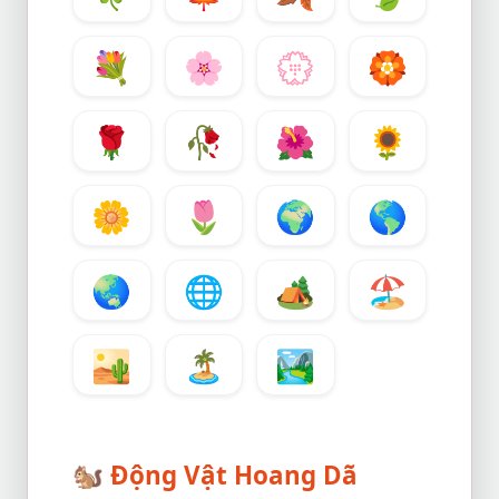
💐
🌸
💮
🏵️
🌹
🥀
🌺
🌻
🌼
🌷
🌍
🌎
🌏
🌐
🏕️
🏖️
🏜️
🏝️
🏞️
🐿️
Động Vật Hoang Dã