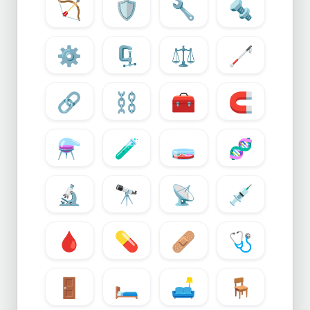
🏹
🛡️
🔧
🔩
⚙️
🗜️
⚖️
🦯
🔗
⛓️
🧰
🧲
⚗️
🧪
🧫
🧬
🔬
🔭
📡
💉
🩸
💊
🩹
🩺
🚪
🛏️
🛋️
🪑