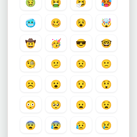
🤢
🤮
🤧
🥵
🥶
🥴
😵
🤯
🤠
🥳
😎
🤓
🧐
😕
😟
🙁
☹️
😮
😯
😲
😳
🥺
😦
😧
😨
😰
😥
😢