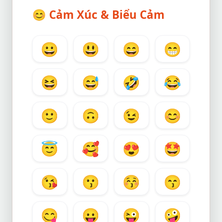
😊
Cảm Xúc & Biểu Cảm
😀
😃
😄
😁
😆
😅
🤣
😂
🙂
🙃
😉
😊
😇
🥰
😍
🤩
😘
😗
😚
😙
😋
😛
😜
🤪