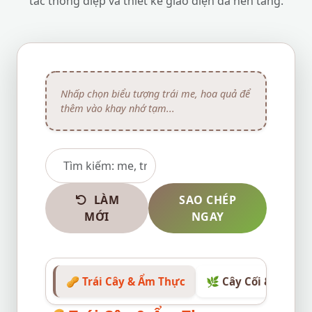
tác thông điệp và thiết kế giao diện đa nền tảng.
LÀM
SAO CHÉP
MỚI
NGAY
🥜 Trái Cây & Ẩm Thực
🌿 Cây Cối & Thiên 