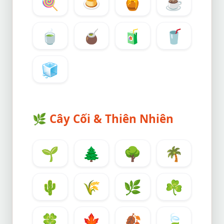
🍭
🍮
🍯
☕
🍵
🧉
🧃
🥤
🧊
🌿
Cây Cối & Thiên Nhiên
🌱
🌲
🌳
🌴
🌵
🌾
🌿
☘️
🍀
🍁
🍂
🍃