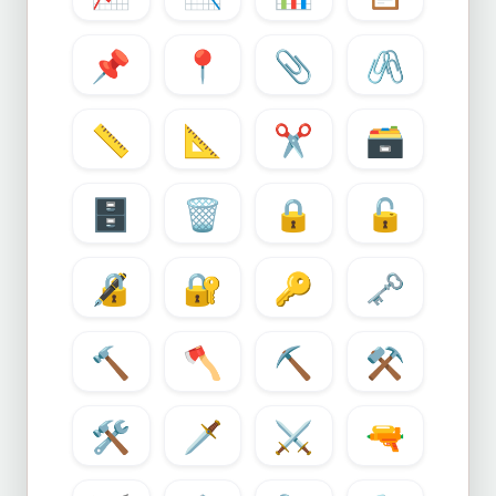
📌
📍
📎
🖇️
📏
📐
✂️
🗃️
🗄️
🗑️
🔒
🔓
🔏
🔐
🔑
🗝️
🔨
🪓
⛏️
⚒️
🛠️
🗡️
⚔️
🔫