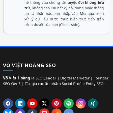
hệ thống của chúng tôi
tuyệt đối không lưu
trữ
, không sao lưu bất kỳ nội dung hoặc thông
tin cá nhân nào bạn nhập vào. Mọi quá trình
xử lý dữ liệu được thực hiện trực tiếp trên
trình duyệt của bạn (Client-side).
VÕ VIỆT HOÀNG SEO
Võ Việt Hoàng
là SEO Leader | Digital Marketer | Founder
SEO GenZ | Tác giả các ấn phẩm Social Profile Entity SEO.