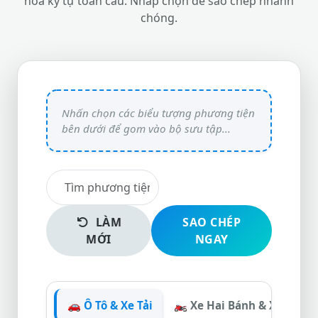
hóa ký tự toàn cầu. Nhấp chọn để sao chép nhanh
chóng.
LÀM
SAO CHÉP
MỚI
NGAY
🚗 Ô Tô & Xe Tải
🏍️ Xe Hai Bánh & Xe Nhỏ