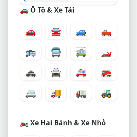
🚗
Ô Tô & Xe Tải
🚗
🚘
🚙
🛻
🚌
🚍
🚎
🏎️
🚓
🚔
🚑
🚒
🚐
🚚
🚛
🚜
🏍️
Xe Hai Bánh & Xe Nhỏ