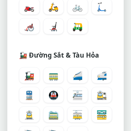
🏍️
🛵
🚲
🛴
🦽
🦼
🛺
🚂
Đường Sắt & Tàu Hỏa
🚂
🚃
🚄
🚅
🚆
🚇
🚈
🚉
🚊
🚞
🚋
🚟