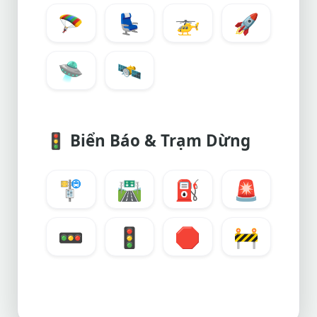
🪂
💺
🚁
🚀
🛸
🛰️
🚦
Biển Báo & Trạm Dừng
🚏
🛣️
⛽
🚨
🚥
🚦
🛑
🚧