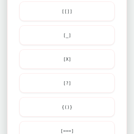
[[]]
[_]
[X]
[?]
{()}
[===]