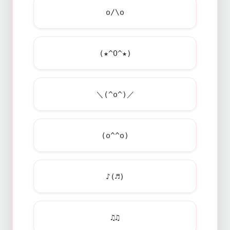
o/\o
(★^O^★)
＼(^o^)／
(o^^o)
♪(♬)
♫♫