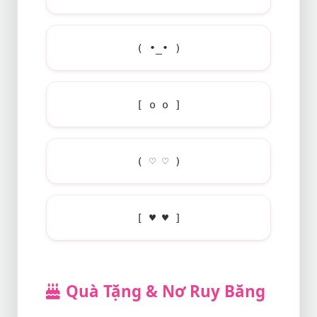
( •_• )
[ o o ]
( ♡ ♡ )
[ ♥ ♥ ]
Quà Tặng & Nơ Ruy Băng