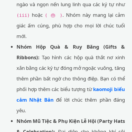
ngào và ngọn nến lung linh qua các ký tự như
hoặc
. Nhóm này mang lại cảm
(iii)
( 🎂 )
giác ấm cúng, phù hợp cho mọi lời chúc tuổi
mới.
Nhóm Hộp Quà & Ruy Băng (Gifts &
Ribbons):
Tạo hình các hộp quà thắt nơ xinh
xắn bằng các ký tự đóng mở ngoặc vuông, tăng
thêm phần bất ngờ cho thông điệp. Bạn có thể
phối hợp thêm các biểu tượng từ
kaomoji biểu
cảm Nhật Bản
để lời chúc thêm phần đáng
yêu.
Nhóm Mũ Tiệc & Phụ Kiện Lễ Hội (Party Hats
& Celebration):
Đại diện cho không khí sôi