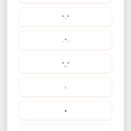
*.*
.*.
*_*
☆
★