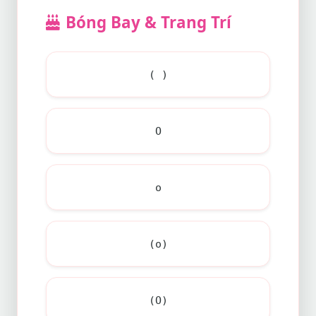
Bóng Bay & Trang Trí
( )
O
o
(o)
(O)