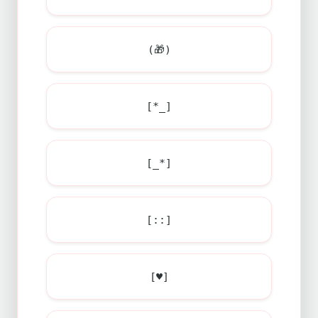
(🎁)
[*_]
[_*]
[::]
[♥]