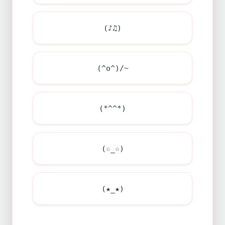
(♪♫)
(^o^)/~
(*^^*)
(☆_☆)
(★_★)