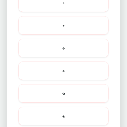
✧
✦
✛
✜
✿
❀