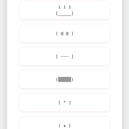
i i i
[_____]
( @ @ )
[ ~~~ ]
(▒▒▒▒▒)
[ * ]
( ★ )