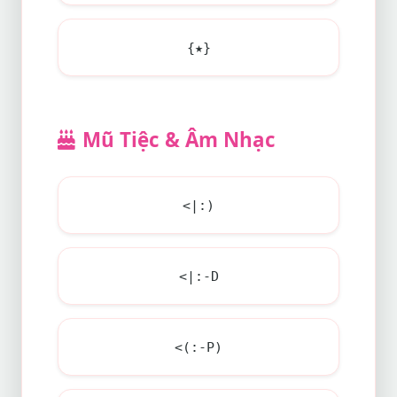
{★}
Mũ Tiệc & Âm Nhạc
<|:)
<|:-D
<(:-P)