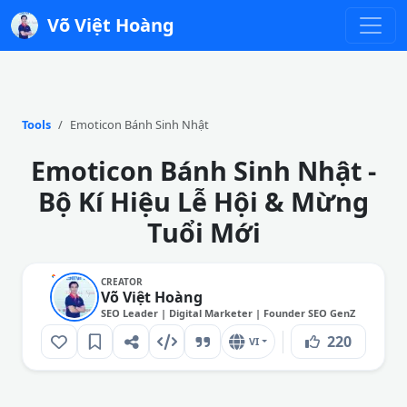
Võ Việt Hoàng
Tools
Emoticon Bánh Sinh Nhật
Emoticon Bánh Sinh Nhật -
Bộ Kí Hiệu Lễ Hội & Mừng
Tuổi Mới
CREATOR
Võ Việt Hoàng
SEO Leader | Digital Marketer | Founder SEO GenZ
220
VI