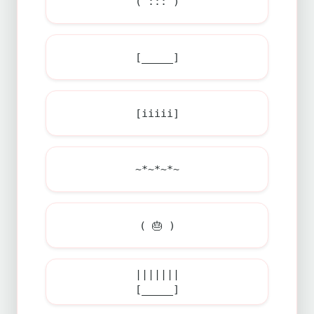
( ::: )
[_____]
[iiiii]
~*~*~*~
( 🎂 )
|||||||
[_____]