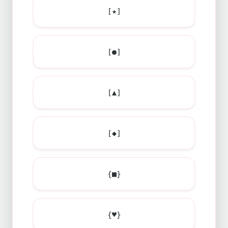
[★]
[●]
[▲]
[◆]
{■}
{♥}