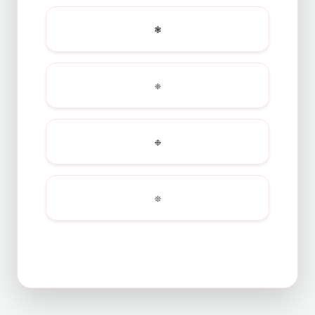
❃
❈
❉
❊