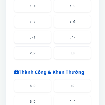
:-<
:-S
:-s
:-@
;-(
:'-
v_v
u_u
Thành Công & Khen Thưởng
8-D
xD
B-D
^-^