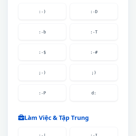
:-)
:-D
:-b
:-T
:-$
:-#
;-)
;)
:-P
d:
Làm Việc & Tập Trung
:-|
:-I