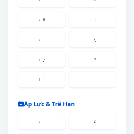
:-B
:-]
:-[
:-{
:-}
:-*
I_I
=_=
Áp Lực & Trễ Hạn
:-(
:-c