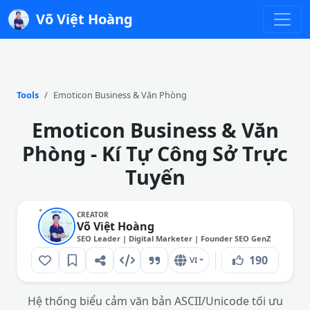
Võ Việt Hoàng
Tools
Emoticon Business & Văn Phòng
Emoticon Business & Văn
Phòng - Kí Tự Công Sở Trực
Tuyến
CREATOR
Võ Việt Hoàng
SEO Leader | Digital Marketer | Founder SEO GenZ
190
VI
Hệ thống biểu cảm văn bản ASCII/Unicode tối ưu