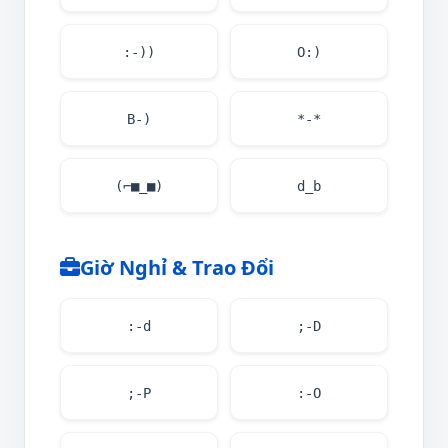
:-))
O:)
B-)
*-*
(⌐■_■)
d_b
Giờ Nghỉ & Trao Đổi
:-d
;-D
;-P
:-O