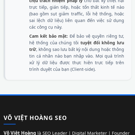
chịu trách nhiệm pháp lý
cho bất kỳ thiệt hại
trực tiếp, gián tiếp, hoặc tổn thất kinh tế nào
(bao gồm sụt giảm traffic, lỗi hệ thống, hoặc
sai lệch dữ liệu) liên quan đến việc sử dụng
các công cụ này.
Cam kết bảo mật:
Để bảo vệ quyền riêng tư,
hệ thống của chúng tôi
tuyệt đối không lưu
trữ
, không sao lưu bất kỳ nội dung hoặc thông
tin cá nhân nào bạn nhập vào. Mọi quá trình
xử lý dữ liệu được thực hiện trực tiếp trên
trình duyệt của bạn (Client-side).
VÕ VIỆT HOÀNG SEO
Võ Việt Hoàng
là SEO Leader | Digital Marketer | Founder