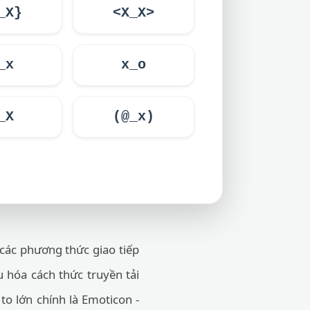
_X}
<X_X>
_x
x_o
_X
(@_x)
các phương thức giao tiếp
u hóa cách thức truyền tải
o lớn chính là Emoticon -