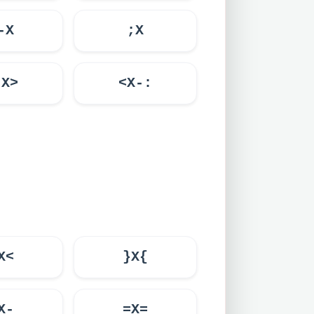
-X
;X
-X>
<X-:
X<
}X{
X-
=X=