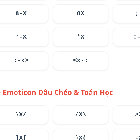
8-X
8X
;
*-X
*X
:
:-x>
<x-:
Emoticon Dấu Chéo & Toán Học
\X/
/X\
>
]X[
)X(
-