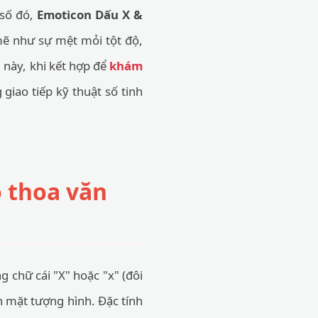
 số đó,
Emoticon Dấu X &
mẽ như sự mệt mỏi tột độ,
 này, khi kết hợp để
khám
 giao tiếp kỹ thuật số tinh
o thoa văn
g chữ cái "X" hoặc "x" (đôi
n mặt tượng hình. Đặc tính