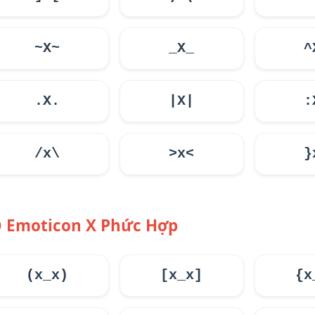
~X~
_X_
^
.X.
|X|
:
/x\
>x<
}
Emoticon X Phức Hợp
(x_x)
[x_x]
{x