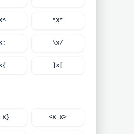
X^
*X*
X:
\x/
x{
]x[
_x}
<x_x>