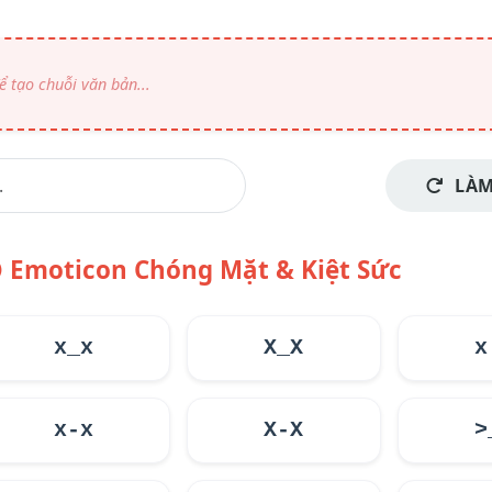
LÀM
Emoticon Chóng Mặt & Kiệt Sức
x_x
X_X
x
x-x
X-X
>