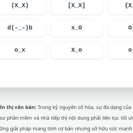
(X_X)
[X_X]
{X
d(-_-)b
x_O
O
o_x
X_o
o
ển thị văn bản:
Trong kỷ nguyên số hóa, sự đa dạng của 
 sư phần mềm và nhà tiếp thị nội dung phải liên tục tối ư
ững giải pháp mang tính cơ bản nhưng sở hữu sức mạnh t