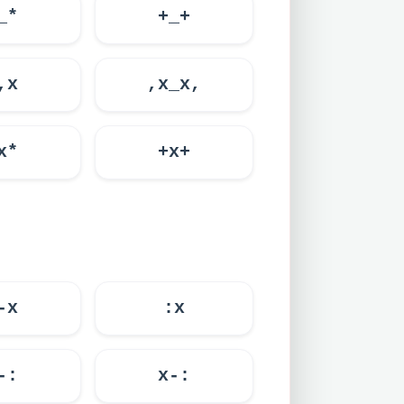
_*
+_+
,x
,x_x,
x*
+x+
-x
:x
-:
x-: