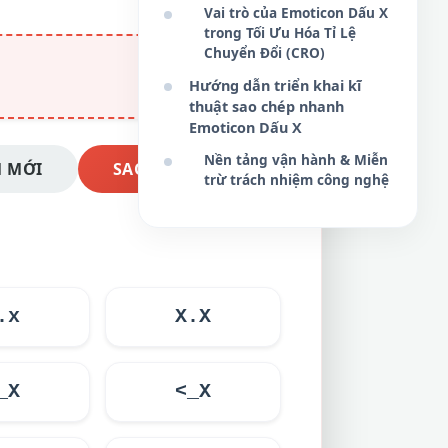
Vai trò của Emoticon Dấu X
trong Tối Ưu Hóa Tỉ Lệ
Chuyển Đổi (CRO)
Hướng dẫn triển khai kĩ
thuật sao chép nhanh
Emoticon Dấu X
Nền tảng vận hành & Miễn
 MỚI
SAO CHÉP NGAY
trừ trách nhiệm công nghệ
.x
X.X
_X
<_X