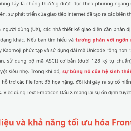
ương Tây là chúng thường được đọc theo phương ngang (
iên, sự phát triển của giao tiếp internet đã tạo ra các biến
m người dùng (UX), các nhà thiết kế giao diện cần phân đ
 dạng khác. Nếu bạn tìm hiểu và
tương phản với ngôn 
y Kaomoji phức tạp và sử dụng dải mã Unicode rộng hơn rất
ản, sử dụng bộ mã ASCII cơ bản (dưới 128 ký tự chuẩn) 
uyệt siêu nhẹ. Trong khi đó,
sự bùng nổ của hệ sinh thá
hỗ trợ các file font đồ họa nặng, đôi khi gây ra sự cố hi
 Việc dùng Text Emoticon Dấu X mang lại sự ổn định tuyệt 
liệu và khả năng tối ưu hóa Fro