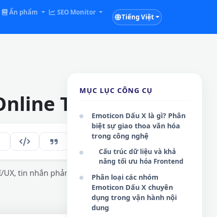
Ấn phẩm
SEO Monitor
Tiếng Việt
MỤC LỤC CÔNG CỤ
nline Tool
Emoticon Dấu X là gì? Phân
biệt sự giao thoa văn hóa
trong công nghệ
114
VI
Cấu trúc dữ liệu và khả
năng tối ưu hóa Frontend
I/UX, tin nhắn phản hồi nhanh và nâng cao
Phân loại các nhóm
Emoticon Dấu X chuyên
dụng trong vận hành nội
dung