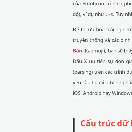
của Emoticon cổ điển ph
độ), ví dụ như
. Tuy nh
:-X
Để tối ưu hóa trải nghiệ
truyền thống và các định
Bản
(Kaomoji), bạn sẽ thấ
Dấu X ưu tiên sự đơn gi
(parsing) trên các trình d
yêu cầu hệ điều hành phải 
iOS, Android hay Windows.
Cấu trúc dữ 