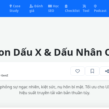
Case
Đánh
Học
Study
giá
SEO
Checklist
Tool
Podcast
on Dấu X & Dấu Nhân O
O GenZ
phỏng sự ngạc nhiên, kiệt sức, nụ hôn bí mật. Tối ưu cho U
hiệu suất truyền tải văn bản thuần túy.