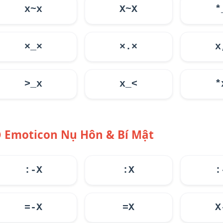
x~x
X~X
*
×_×
×.×
x
>_x
x_<
*
Emoticon Nụ Hôn & Bí Mật
:-X
:X
:
=-X
=X
X